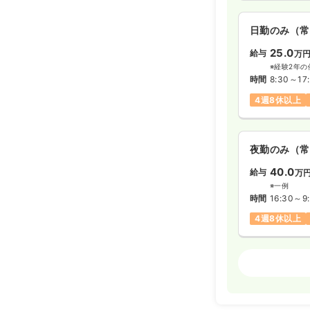
日勤のみ（常
25.0
給与
万
※経験2年の
時間
8:30～17
4週8休以上
夜勤のみ（常
40.0
給与
万
※一例
時間
16:30～9
4週8休以上
外来
正看護師
日勤のみ（常