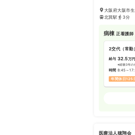
た、チームワーク
り添うケアを大切
大阪府大阪市生野
充実した福利厚生
北巽駅
3分
ージへと導きます
病棟
正看護師
2交代（常勤
32.5
給与
万
※経験3年の
時間
8:45～17:
年間休日125
オペ室(手術
日勤のみ（常
26.5
給与
万
※一例
医療法人穂翔会
時間
8:45～17: