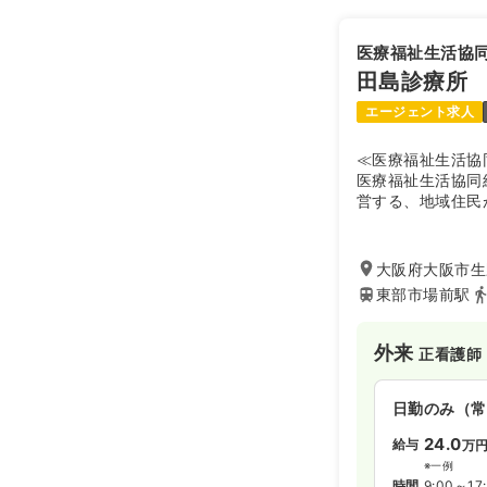
医療福祉生活協
田島診療所
エージェント求人
≪医療福祉生活協
医療福祉生活協同
営する、地域住民
の診療所です。生
った予防医学から
括的な医療・福祉
大阪府大阪市生野
す。
東部市場前駅
外来
正看護師
日勤のみ（常
24.0
給与
万
※一例
時間
9:00～17