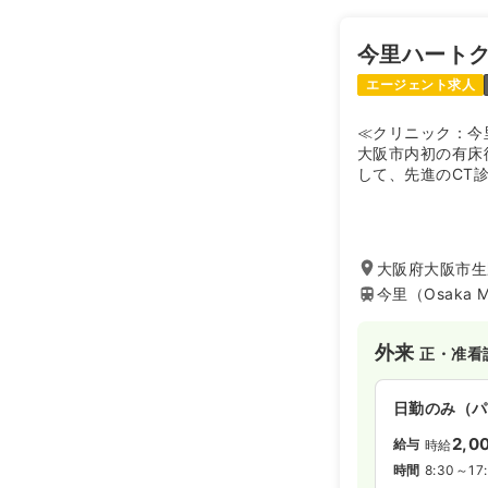
24.6
給与
万
※経験3年の
今里ハート
時間
8:30～17
日祝休み
4
エージェント求人
≪クリニック：今
オペ室(手術
大阪市内初の有床
して、先進のCT
臓・血管を守る医
日勤のみ（常
から短期入院での
24.6
負担軽減と早期社
給与
万
提供しているのが
※一例
大阪府大阪市生野
カテーテル室での
時間
8:30～17
今里（Osaka M
環器領域の高度な
日祝休み
4
者さん一人ひとり
月給24万円
わることができま
外来
正・准看
ため、専門性を磨
っかりと確保した
ICU系
正看護
い分野についても
日勤のみ（パ
ポートがあるため
2,0
心してキャリアを
給与
時給
2交代（常勤
時間
8:30～17
31.4
給与
万円