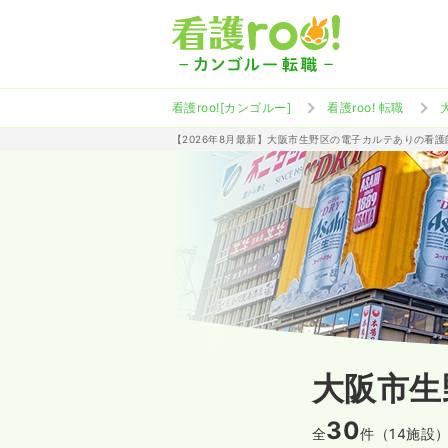
看護roo![カンゴルー]
看護roo! 転職
【2026年8月最新】大阪市生野区の電子カルテありの看
大阪市生
30
全
件（14施設