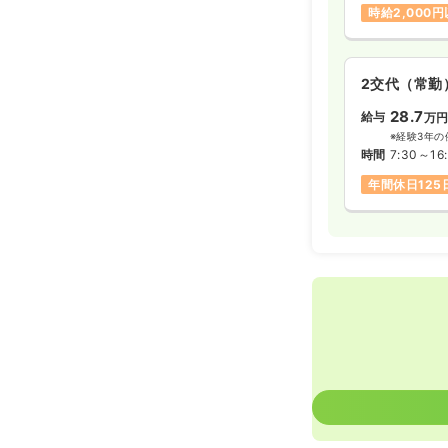
時給2,000
※経験2年の
時間
8:00～17
4週8休以上
2交代（常勤
28.7
給与
万
※経験3年の
時間
7:30～16
年間休日125