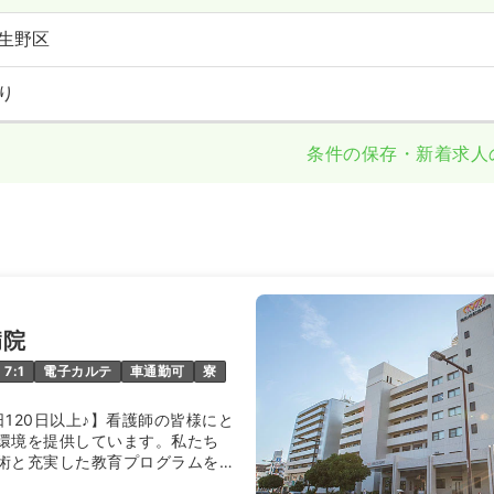
生野区
り
条件の保存・新着求人
病院
7:1
電子カルテ
車通勤可
寮
120日以上♪】看護師の皆様にと
環境を提供しています。私たち
術と充実した教育プログラムを通
キル向上をサポートします。ま