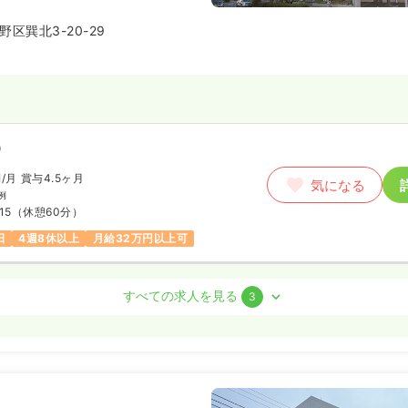
を重視し、患者様一人ひとりに寄
にしています。働きやすい環境と
区巽北3-20-29
で、あなたのキャリアを次のステ
。
）
円
/月
賞与4.5ヶ月
気になる
例
15
（休憩60分）
日
4週8休以上
月給32万円以上可
室)
正看護師
すべての求人を見る
3
勤）
円〜
/月
賞与4.5ヶ月
気になる
15