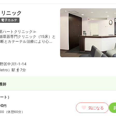
円〜
/月
賞与100.0万円〜
気になる
例
クリニック
:00
（休憩60分）
週8休以上
月給24万円以上可
電子カルテ
里ハートクリニック≫
室)
正看護師
循環器専門クリニック（15床）と
診断とカテーテル治療により心
療を実践しています。日帰り検査
勤）
カテーテル治療まで、患者さんの
会復帰を第一に考えた先進医療を
円〜
/月
賞与4.5ヶ月
気になる
特徴です。看護師は外来・病棟・
区中川1-1-14
ローテーション勤務を通じて、循
:00
（休憩60分）
etro）駅
7分
専門知識や技術を深めながら、患
週8休以上
オンコールあり
の不安に寄り添う温かいケアに携
以上可
す。年間休日も120日以上と多い
護師
きながらプライベートの時間もし
い方に最適な環境です。経験が浅
師
ベテランスタッフによる丁寧なサ
ート）
、循環器看護のプロを目指して安
00
スタートできます。
円
）
気になる
:00
（休憩60分）
〜
/月
賞与101.2万円〜