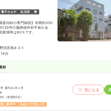
日
オンコールあり
月給26万円以上可
電子カルテ
託児所
寮
環器内科の専門病院】年間約300
約120件の脳神経外科手術があ
宅復帰率は80％です。
）
円〜
/月
賞与2回
気になる
区田島4-2-1
:00
14分
日
月給29万円以上可
護師
師
）
）
/月
賞与4.25ヶ月
気になる
/月
賞与4.5ヶ月
例
気になる
:00
（休憩60分）
例
:00
第二新卒可
月給31万円以上可
日
4週8休以上
月給30万円以上可