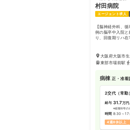
村田病院
年間休日124
エージェント求人
外来
正看護師
【脳神経外科、循
例の脳卒中入院と
り、回復期リハ在
2交代（常勤
29.0
給与
万
※一例
大阪府大阪市生野
時間
9:00～17
東部市場前駅
年間休日124
病棟
正・准看
ICU系
正看護
2交代（常勤
2交代（常勤
31.7
給与
万円
30.1
給与
万円
※経験6年の
時間
8:30～17
※経験5年の
時間
9:00～17
4週8休以上
年間休日124