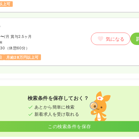
気になる
円以上可
例
:00
（休憩60分）
新卒可
第二新卒可
月給31万円以上可
）
円〜
/月
賞与2.5ヶ月
気になる
例
:30
（休憩60分）
日
月給28万円以上可
検索条件を保存しておく？
あとから簡単に検索
新着求人を受け取れる
この検索条件を保存