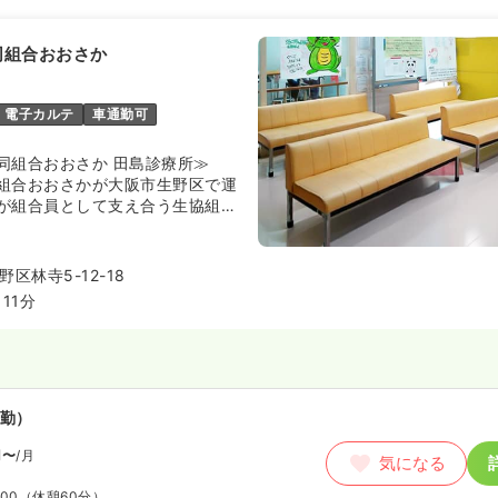
同組合おおさか
電子カルテ
車通勤可
同組合おおさか 田島診療所≫
組合おおさかが大阪市生野区で運
が組合員として支え合う生協組織
活習慣病の予防や健康づくりとい
在宅医療まで、地域に根ざした包
サービスの提供に注力していま
区林寺5-12-18
11分
勤）
円〜
/月
気になる
:00
（休憩60分）