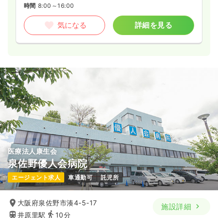
時間
8:00～16:00
透析
一般病院
正・准看護師
気になる
詳細を見る
一時募集休止
日勤のみ（常勤）
19.5〜36.5
給与
万円
/月
賞与2.3ヶ月
※一例
時間
8:00～17:00
（休憩60分）
ブランク可
月給36万円以上可
気になる
詳細を見る
医療法人康生会
泉佐野優人会病院
エージェント求人
車通勤可
託児所
大阪府泉佐野市湊4-5-17
施設詳細
井原里駅
10分