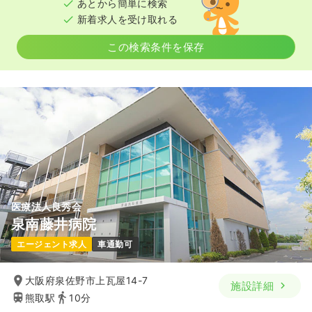
あとから簡単に検索
新着求人を受け取れる
この検索条件を保存
医療法人良秀会
泉南藤井病院
エージェント求人
車通勤可
大阪府泉佐野市上瓦屋14-7
施設詳細
熊取駅
10分