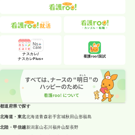
ナスカレ/
看護roo!国試
ナスカレPlus+
都道府県で探す
北海道・東北
北海道
青森
岩手
宮城
秋田
山形
福島
北陸・甲信越
新潟
富山
石川
福井
山梨
長野