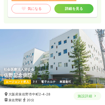
気になる
詳細を見る
社会医療法人栄公会
佐野記念病院
エージェント求人
7:1
電子カルテ
車通勤可
大阪府泉佐野市中町2-4-28
施設詳細
泉佐野駅
20分