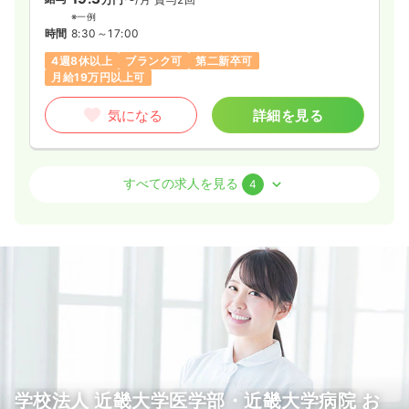
※一例
時間
8:30～17:00
4週8休以上
ブランク可
第二新卒可
月給19万円以上可
気になる
詳細を見る
外来
一般病院
正・准看護師
すべての求人を見る
4
一時募集休止
日勤のみ（常勤）
25.1
給与
万円
/月
賞与2.3ヶ月
※経験3年の例
時間
8:30～17:00
（休憩60分）
日祝休み
4週8休以上
ブランク可
月給36万円以上可
気になる
詳細を見る
学校法人 近畿大学医学部・近畿大学病院 お