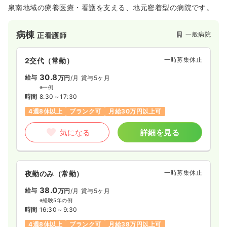
泉南地域の療養医療・看護を支える、地元密着型の病院です。
病棟
一般病院
正看護師
一時募集休止
2交代（常勤）
30.8
給与
万円
/月
賞与5ヶ月
※一例
時間
8:30～17:30
4週8休以上
ブランク可
月給30万円以上可
気になる
詳細を見る
一時募集休止
夜勤のみ（常勤）
38.0
給与
万円
/月
賞与5ヶ月
※経験5年の例
時間
16:30～9:30
4週8休以上
ブランク可
月給38万円以上可