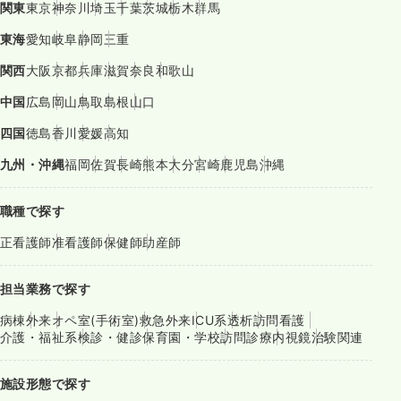
関東
東京
神奈川
埼玉
千葉
茨城
栃木
群馬
東海
愛知
岐阜
静岡
三重
関西
大阪
京都
兵庫
滋賀
奈良
和歌山
中国
広島
岡山
鳥取
島根
山口
四国
徳島
香川
愛媛
高知
九州・沖縄
福岡
佐賀
長崎
熊本
大分
宮崎
鹿児島
沖縄
職種で探す
正看護師
准看護師
保健師
助産師
担当業務で探す
病棟
外来
オペ室(手術室)
救急外来
ICU系
透析
訪問看護
介護・福祉系
検診・健診
保育園・学校
訪問診療
内視鏡
治験関連
施設形態で探す