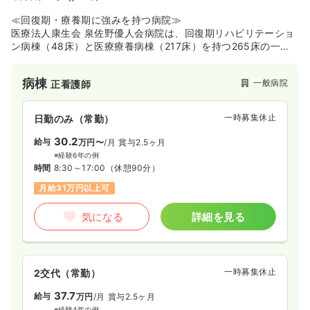
≪回復期・療養期に強みを持つ病院≫
医療法人康生会 泉佐野優人会病院は、回復期リハビリテーショ
ン病棟（48床）と医療療養病棟（217床）を持つ265床の一般
病院です。内科、消化器科、放射線科、リハビリテーション科
を診療科目とし、地域の方々の回復と療養を支えています。南
病棟
一般病院
正看護師
海本線「井原里駅」から徒歩10分とアクセスも良好で、車通勤
も可能です。福利厚生として職員食堂（管理栄養士監修）や福
利厚生サービス「福利厚生倶楽部」も完備しており、働くスタ
一時募集休止
日勤のみ（常勤）
ッフの生活もサポートしています。
30.2
給与
万円〜
/月
賞与2.5ヶ月
※経験6年の例
時間
8:30～17:00
（休憩90分）
月給31万円以上可
気になる
詳細を見る
一時募集休止
2交代（常勤）
37.7
給与
万円
/月
賞与2.5ヶ月
※経験4年の例