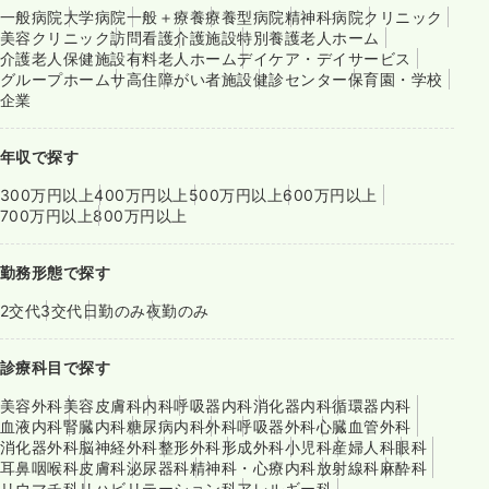
一般病院
大学病院
一般＋療養
療養型病院
精神科病院
クリニック
美容クリニック
訪問看護
介護施設
特別養護老人ホーム
介護老人保健施設
有料老人ホーム
デイケア・デイサービス
グループホーム
サ高住
障がい者施設
健診センター
保育園・学校
企業
年収で探す
300万円以上
400万円以上
500万円以上
600万円以上
700万円以上
800万円以上
勤務形態で探す
2交代
3交代
日勤のみ
夜勤のみ
診療科目で探す
美容外科
美容皮膚科
内科
呼吸器内科
消化器内科
循環器内科
血液内科
腎臓内科
糖尿病内科
外科
呼吸器外科
心臓血管外科
消化器外科
脳神経外科
整形外科
形成外科
小児科
産婦人科
眼科
耳鼻咽喉科
皮膚科
泌尿器科
精神科・心療内科
放射線科
麻酔科
リウマチ科
リハビリテーション科
アレルギー科