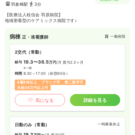
羽倉崎駅
3分
【医療法人桂信会 羽原病院】
地域密着型のケアミックス病院です♪
病棟
一般病院
正・准看護師
2交代（常勤）
19.3〜36.5
給与
万円
/月
賞与2.3ヶ月
※一例
時間
8:30～17:00
（休憩60分）
4週8休以上
ブランク可
第二新卒可
月給36万円以上可
気になる
詳細を見る
一時募集休止
日勤のみ（常勤）
19.3
給与
万円〜
/月
賞与2回