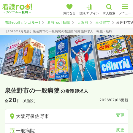
気になる
登録/ログイン
求人検索
メニュー
看護roo![カンゴルー]
看護roo! 転職
大阪府
泉佐野市
泉佐野市
【2026年7月最新】泉佐野市の一般病院の看護師/准看護師求人・転職・給料
泉佐野市の一般病院
の看護師求人
20
2026/07/06
更新
全
件（6施設）
変更
大阪府泉佐野市
変更
一般病院