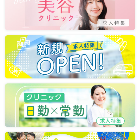
一時募集休止
2交代（常勤）
給与
お問い合わせください
時間
8:30～17:00
（休憩45分）
4週8休以上
ブランク可
気になる
詳細を見る
救急外来
一般病院
正看護師
一時募集休止
3交代（常勤）
26.3〜48.6
給与
万円
/月
賞与2回
※一例
時間
8:30～17:00
（休憩45分）
4週8休以上
ブランク可
月給40万円以上可
気になる
詳細を見る