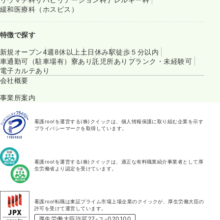
緩和医療科（ホスピス）
特徴で探す
新規オープン
4週8休以上
土日休み
駅徒歩５分以内
車通勤可（駐車場有）
寮あり
託児所あり
ブランク・未経験可
電子カルテあり
会社概要
事業所案内
看護roo!を運営する(株)クイックは、個人情報保護に取り組む企業を示す
プライバシーマークを取得しています。
看護roo!を運営する(株)クイックは、適正な有料職業紹介事業者として厚
生労働省より認定を受けています。
看護roo!転職は東証プライム市場上場企業のクイックが、厚生労働大臣の
許可を受けて運営しています。
厚生労働大臣許可27-ユ-020100