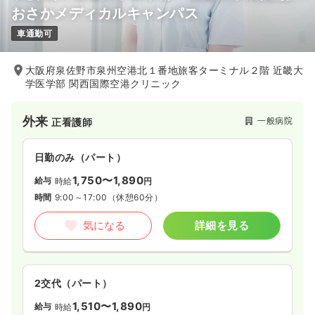
おさかメディカルキャンパス
一時募集休止
日勤のみ（パート）
車通勤可
1,500〜1,600
給与
時給
円
時間
17:00～20:00
大阪府泉佐野市泉州空港北１番地旅客ターミナル２階 近畿大
日祝休み
ブランク可
時給1,600円以上可
学医学部 関西国際空港クリニック
気になる
詳細を見る
外来
一般病院
正看護師
訪問看護
一般病院
正・准看護師
日勤のみ（パート）
1,750〜1,890
給与
時給
円
一時募集休止
日勤のみ（常勤）
時間
9:00～17:00
（休憩60分）
23.0
給与
万円〜
/月
気になる
詳細を見る
※一例
時間
9:00～17:00
日祝休み
オンコールあり
月給23万円以上可
2交代（パート）
気になる
詳細を見る
1,510〜1,890
給与
時給
円