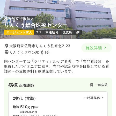
地方独立行政法人
りんくう総合医療センター
エージェント求人
7:1
車通勤可
託児所
寮
大阪府泉佐野市りんくう往来北2-23
施設詳細
りんくうタウン駅
1分
同センターでは「クリティカルケア看護」で「専門看護師」を
取得したパイオニアに続き、専門や認定取得を目指している看
護師への支援体制も稼働充実しています。
病棟
一般病院
正看護師
一時募集休止
2交代（常勤）
510
給与
万円
/年
※経験5年の例