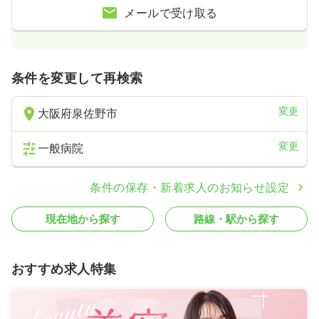
メールで受け取る
一時募集休止
日勤のみ（常勤）
23.4〜45.7
給与
万円
/月
賞与2回
※一例
時間
8:30～17:00
条件を変更して再検索
4週8休以上
ブランク可
月給40万円以上可
変更
大阪府泉佐野市
気になる
詳細を見る
変更
一般病院
一時募集休止
2交代（常勤）
条件の保存・新着求人のお知らせ設定
給与
お問い合わせください
時間
8:30～17:00
（休憩45分）
現在地から探す
路線・駅から探す
4週8休以上
ブランク可
気になる
詳細を見る
おすすめ求人特集
ICU系
一般病院
正看護師