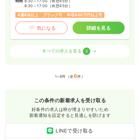
時間
8:30～17:00
（休憩45分）
8:30～17:00
（休憩45分）
4週8休以上
ブランク可
年収600万円以上可
気になる
詳細を見る
病棟
一般病院
助産師
すべての求人を見る
5
一時募集休止
2交代（常勤）
35.2
6
給与
万円〜
/月
賞与2回
1~6件（全
件）
※経験10年の例
時間
8:30～17:00
（休憩45分）
4週8休以上
ブランク可
月給35万円以上可
この条件の新着求人を受け取る
気になる
詳細を見る
好条件の求人は枠が埋まりやすいため
新着通知を設定すると見逃しを防げます
オペ室(手術室)
LINEで受け取る
一般病院
正看護師