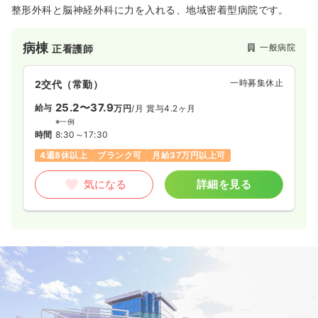
整形外科と脳神経外科に力を入れる、地域密着型病院です。
病棟
一般病院
正看護師
一時募集休止
2交代（常勤）
25.2〜37.9
給与
万円
/月
賞与4.2ヶ月
※一例
時間
8:30～17:30
4週8休以上
ブランク可
月給37万円以上可
気になる
詳細を見る