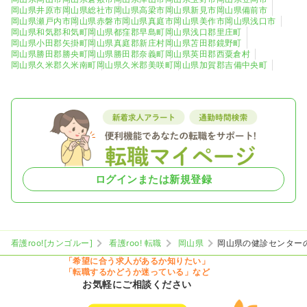
岡山県井原市
岡山県総社市
岡山県高梁市
岡山県新見市
岡山県備前市
岡山県瀬戸内市
岡山県赤磐市
岡山県真庭市
岡山県美作市
岡山県浅口市
岡山県和気郡和気町
岡山県都窪郡早島町
岡山県浅口郡里庄町
岡山県小田郡矢掛町
岡山県真庭郡新庄村
岡山県苫田郡鏡野町
岡山県勝田郡勝央町
岡山県勝田郡奈義町
岡山県英田郡西粟倉村
岡山県久米郡久米南町
岡山県久米郡美咲町
岡山県加賀郡吉備中央町
ログインまたは新規登録
看護roo![カンゴルー]
看護roo! 転職
岡山県
岡山県の健診センター
「希望に合う求人があるか知りたい」
「転職するかどうか迷っている」など
お気軽にご相談ください