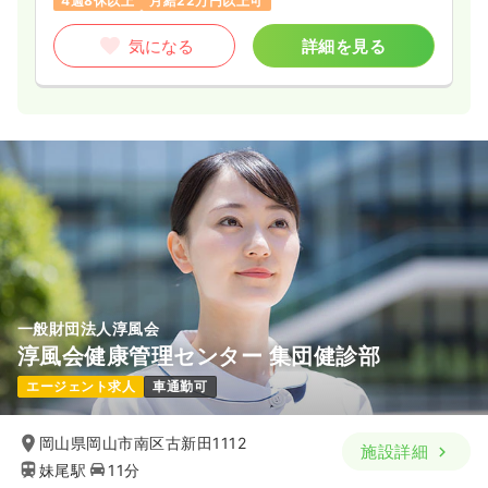
4週8休以上
月給22万円以上可
気になる
詳細を見る
一般財団法人淳風会
淳風会健康管理センター 集団健診部
エージェント求人
車通勤可
岡山県岡山市南区古新田1112
施設詳細
妹尾駅
11分