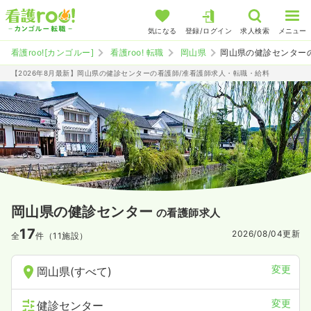
気になる
登録/ログイン
求人検索
メニュー
看護roo![カンゴルー]
看護roo! 転職
岡山県
岡山県の健診センター
【2026年8月最新】岡山県の健診センターの看護師/准看護師求人・転職・給料
岡山県の健診センター
の看護師求人
17
2026/08/04
更新
全
件（11施設）
変更
岡山県(すべて)
変更
健診センター