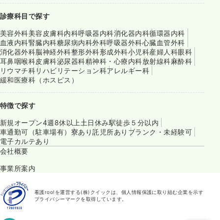
診療科目で探す
美容外科
美容皮膚科
内科
呼吸器内科
消化器内科
循環器内科
血液内科
腎臓内科
糖尿病内科
外科
呼吸器外科
心臓血管外科
消化器外科
脳神経外科
整形外科
形成外科
小児科
産婦人科
眼科
耳鼻咽喉科
皮膚科
泌尿器科
精神科・心療内科
放射線科
麻酔科
リウマチ科
リハビリテーション科
アレルギー科
緩和医療科（ホスピス）
特徴で探す
新規オープン
4週8休以上
土日休み
駅徒歩５分以内
車通勤可（駐車場有）
寮あり
託児所あり
ブランク・未経験可
電子カルテあり
会社概要
事業所案内
看護roo!を運営する(株)クイックは、個人情報保護に取り組む企業を示す
プライバシーマークを取得しています。