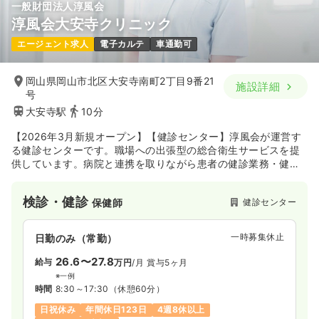
一般財団法人淳風会
淳風会大安寺クリニック
一時募集休止
日勤のみ（パート）
エージェント求人
電子カルテ
車通勤可
1,400
給与
時給
円〜
時間
7:30～16:30
（休憩60分）
岡山県岡山市北区大安寺南町2丁目9番21
施設詳細
土日祝休み
時給1,400円以上可
号
大安寺駅
10分
気になる
詳細を見る
【2026年3月新規オープン】【健診センター】淳風会が運営す
る健診センターです。職場への出張型の総合衛生サービスを提
供しています。病院と連携を取りながら患者の健診業務・健康
予防を行っております。
検診・健診
健診センター
保健師
一時募集休止
日勤のみ（常勤）
26.6〜27.8
給与
万円
/月
賞与5ヶ月
※一例
時間
8:30～17:30
（休憩60分）
日祝休み
年間休日123日
4週8休以上