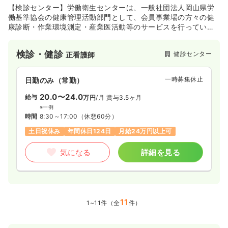
【検診センター】労働衛生センターは、一般社団法人岡山県労
働基準協会の健康管理活動部門として、会員事業場の方々の健
康診断・作業環境測定・産業医活動等のサービスを行っていま
す。
検診・健診
健診センター
正看護師
一時募集休止
日勤のみ（常勤）
20.0〜24.0
給与
万円
/月
賞与3.5ヶ月
※一例
時間
8:30～17:00
（休憩60分）
土日祝休み
年間休日124日
月給24万円以上可
気になる
詳細を見る
11
1~11件（全
件）