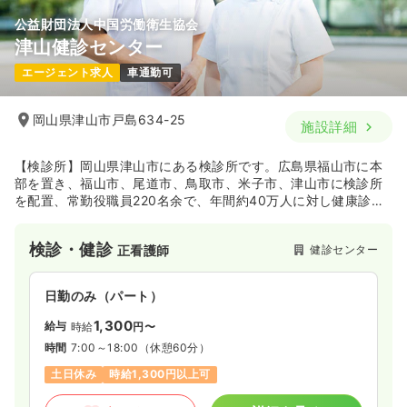
公益財団法人中国労働衛生協会
津山健診センター
エージェント求人
車通勤可
岡山県津山市戸島634-25
施設詳細
【検診所】岡山県津山市にある検診所です。広島県福山市に本
部を置き、福山市、尾道市、鳥取市、米子市、津山市に検診所
を配置、常勤役職員220名余で、年間約40万人に対し健康診断
を実施しております。
検診・健診
健診センター
正看護師
日勤のみ（パート）
1,300
給与
時給
円〜
時間
7:00～18:00
（休憩60分）
土日休み
時給1,300円以上可