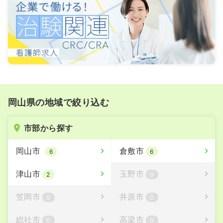
岡山県の地域で絞り込む
市部から探す
岡山市
倉敷市
6
6
津山市
玉野市
2
0
笠岡市
井原市
0
0
総社市
高梁市
0
0