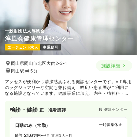
一般財団法人淳風会
淳風会健康管理センター
エージェント求人
車通勤可
岡山県岡山市北区大供2-3-1
施設詳細
岡山駅
5分
アクセスが便利かつ清潔感あふれる健診センターです。VIP専用
のラグジュアリーな空間も兼ね備え、幅広い患者層がご利用に
なる施設となっています。健診事業に加え、内科・精神科・心
療内科・歯科の外来診療もクリニックで実施しています。
検診・健診
健診センター
正・准看護師
一時募集休止
日勤のみ（常勤）
21.6
給与
万円〜
/月
賞与3.8ヶ月