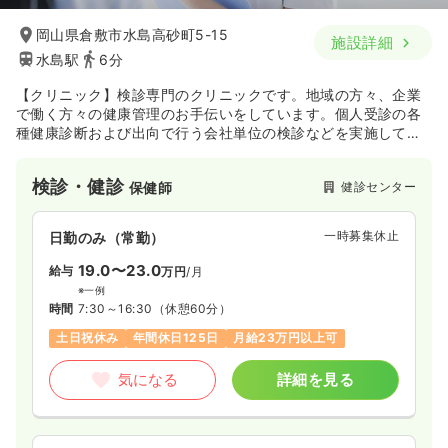
岡山県倉敷市水島高砂町5-15
施設詳細
水島駅
6分
【クリニック】検診専門のクリニックです。地域の方々、企業
で働く方々の健康管理のお手伝いをしています。個人受診の各
種健康診断および出向で行う会社単位の検診などを実施してい
ます。
検診・健診
健診センター
保健師
一時募集休止
日勤のみ（常勤）
19.0〜23.0
給与
万円
/月
※一例
時間
7:30～16:30
（休憩60分）
土日祝休み
年間休日125日
月給23万円以上可
気になる
詳細を見る