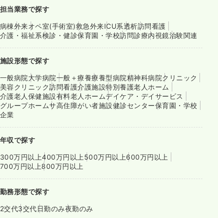
担当業務で探す
病棟
外来
オペ室(手術室)
救急外来
ICU系
透析
訪問看護
介護・福祉系
検診・健診
保育園・学校
訪問診療
内視鏡
治験関連
施設形態で探す
一般病院
大学病院
一般＋療養
療養型病院
精神科病院
クリニック
美容クリニック
訪問看護
介護施設
特別養護老人ホーム
介護老人保健施設
有料老人ホーム
デイケア・デイサービス
グループホーム
サ高住
障がい者施設
健診センター
保育園・学校
企業
年収で探す
300万円以上
400万円以上
500万円以上
600万円以上
700万円以上
800万円以上
勤務形態で探す
2交代
3交代
日勤のみ
夜勤のみ