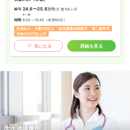
24.6〜25.8
給与
万円
/月
賞与5ヶ月
※一例
時間
8:00～16:40
（休憩60分）
日祝休み
4週8休以上
担当業務未経験可
第二新卒可
月給25万円以上可
気になる
詳細を見る
大ケ池診療所