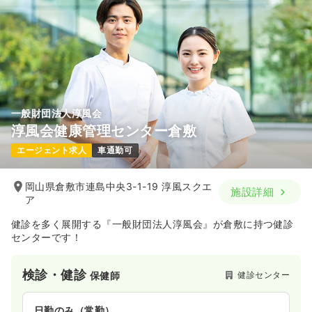
一般財団法人淳風会
淳風会健康管理センター倉敷
エージェント求人
車通勤可
岡山県倉敷市連島中央3-1-19 淳風スクエ
施設詳細
ア
健診を多く展開する『一般財団法人淳風会』が倉敷に持つ健診
センターです！
検診・健診
健診センター
保健師
日勤のみ（常勤）