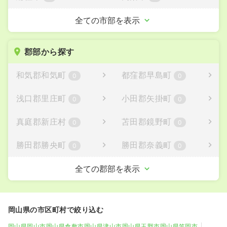
新見市
備前市
全ての市部を表示
1
2
瀬戸内市
赤磐市
0
0
郡部から探す
真庭市
美作市
0
0
和気郡和気町
都窪郡早島町
0
0
浅口市
0
浅口郡里庄町
小田郡矢掛町
0
0
真庭郡新庄村
苫田郡鏡野町
0
0
勝田郡勝央町
勝田郡奈義町
0
0
英田郡西粟倉村
久米郡久米南町
全ての郡部を表示
0
0
加賀郡吉備中央町
久米郡美咲町
0
0
岡山県の市区町村で絞り込む
岡山県岡山市
岡山県倉敷市
岡山県津山市
岡山県玉野市
岡山県笠岡市