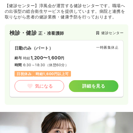
【健診センター】淳風会が運営する健診センターです。職場へ
の出張型の総合衛生サービスを提供しています。病院と連携を
取りながら患者の健診業務・健康予防を行っております。
検診・健診
健診センター
正・准看護師
一時募集休止
日勤のみ（パート）
1,200〜1,600
給与
時給
円
時間
6:30～18:30
（休憩60分）
日祝休み
時給1,600円以上可
気になる
詳細を見る