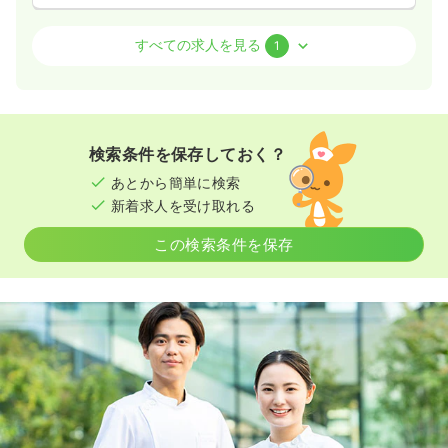
検診・健診
健診センター
保健師
すべての求人を見る
1
日勤のみ（常勤）
21.8〜25.0
給与
万円
/月
賞与3.5ヶ月
※一例
検索条件を保存しておく？
時間
8:30～17:30
（休憩60分）
あとから簡単に検索
日祝休み
月給25万円以上可
新着求人を受け取れる
気になる
詳細を見る
この検索条件を保存