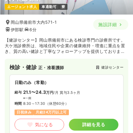
エージェント求人
車通勤可
寮
岡山県備前市大内571-1
施設詳細
伊部駅
6分
【健診センター】岡山県備前市にある検診専門の診療所です。
大ケ池診療所は、地域住民や企業の健康維持・増進に重点を置
き、質の高い健診と丁寧なフォローアップを提供しておりま
す。
検診・健診
健診センター
正・准看護師
日勤のみ（常勤）
21.1〜24.3
給与
万円
/月
賞与3.5ヶ月
※一例
時間
8:30～17:30
（休憩60分）
日祝休み
月給24万円以上可
気になる
詳細を見る