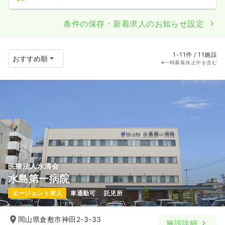
条件の保存・新着求人のお知らせ設定
1-11件 / 11施設
※一時募集休止中を含む
医療法人水清会
水島第一病院
エージェント求人
車通勤可
託児所
岡山県倉敷市神田2-3-33
施設詳細