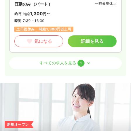
一時募集休止
日勤のみ（パート）
1,300
給与
時給
円〜
時間
7:30～16:30
土日祝休み
時給1,300円以上可
気になる
詳細を見る
検診・健診
健診センター
正看護師
すべての求人を見る
2
一時募集休止
日勤のみ（常勤）
20.0
給与
万円
/月
※経験4年の例
時間
7:30～16:30
（休憩60分）
土日祝休み
年間休日125日
月給23万円以上可
気になる
詳細を見る
新規オープン