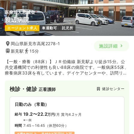
医療法人思誠会
渡辺病院
エージェント求人
車通勤可
託児所
岡山県新見市高尾2278-1
施設詳細
新見駅
15分
【一般・療養（88床）】ＪＲ伯備線 新見駅より徒歩15分。公
共交通機関での利便性も良い88床の病院です。一般病床55床、
療養病床33床を有しています。デイケアセンターや、訪問リハ
ビリテーションも運営しているなど、一般診療から在宅分野に
いたるまで幅広く取り組んでいます。
検診・健診
健診センター
正看護師
日勤のみ（常勤）
19.2〜22.2
給与
万円
/月
賞与4.2ヶ月
※一例
時間
7:45～16:45
（休憩60分）