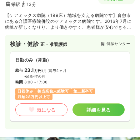
栄駅
13分
【ケアミックス病院（199床）地域を支える病院です】倉敷市
にある介護医療院併設のケアミックス病院です。2016年7月に
病棟が新しくなりり、より働きやすく、患者様が安心できる環
境ができました。水清会グループに所属し、系列施設との連携
や、病院内にステーションのある訪問看護など在宅分野へも取
検診・健診
健診センター
正・准看護師
り組みを活発に行なっております。患者様との中長期的な関わ
りを目指したい方や、ワークライフバランスを大切にしたい方
にも人気な病院です。公共交通機関での通勤も可能です。
日勤のみ（常勤）
23.1
給与
万円
/月
賞与4ヶ月
※経験4年の例
時間
8:00～17:00
日祝休み
担当業務未経験可
第二新卒可
月給28万円以上可
気になる
詳細を見る