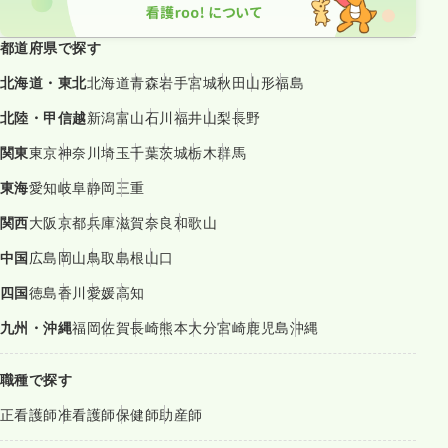
都道府県で探す
北海道・東北
北海道
青森
岩手
宮城
秋田
山形
福島
北陸・甲信越
新潟
富山
石川
福井
山梨
長野
関東
東京
神奈川
埼玉
千葉
茨城
栃木
群馬
東海
愛知
岐阜
静岡
三重
関西
大阪
京都
兵庫
滋賀
奈良
和歌山
中国
広島
岡山
鳥取
島根
山口
四国
徳島
香川
愛媛
高知
九州・沖縄
福岡
佐賀
長崎
熊本
大分
宮崎
鹿児島
沖縄
職種で探す
正看護師
准看護師
保健師
助産師