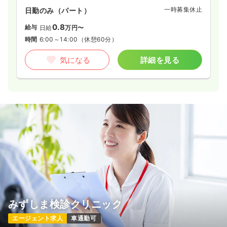
一時募集休止
日勤のみ（パート）
0.8
給与
日給
万円〜
時間
6:00～14:00
（休憩60分）
気になる
詳細を見る
みずしま検診クリニック
エージェント求人
車通勤可