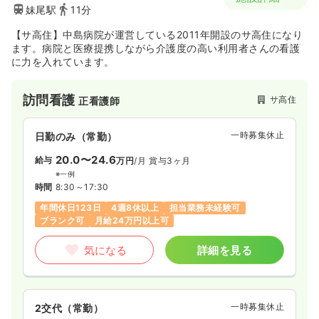
妹尾駅
11分
【サ高住】中島病院が運営している2011年開設のサ高住になり
ます。病院と医療提携しながら介護度の高い利用者さんの看護
に力を入れています。
訪問看護
サ高住
正看護師
一時募集休止
日勤のみ（常勤）
20.0〜24.6
給与
万円
/月
賞与3ヶ月
※一例
時間
8:30～17:30
年間休日123日
4週8休以上
担当業務未経験可
ブランク可
月給24万円以上可
気になる
詳細を見る
一時募集休止
2交代（常勤）