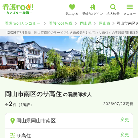
気になる
登録/ログイン
求人検索
メニュー
看護roo![カンゴルー]
看護roo! 転職
岡山県
岡山市
岡山市南区
【2026年7月最新】岡山市南区のサービス付き高齢者向け住宅（サ高住）の看護師/准看護
岡山市南区のサ高住
の看護師求人
2
2026/07/23
更新
全
件（1施設）
変更
岡山県岡山市南区
変更
サ高住