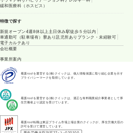
緩和医療科（ホスピス）
特徴で探す
新規オープン
4週8休以上
土日休み
駅徒歩５分以内
車通勤可（駐車場有）
寮あり
託児所あり
ブランク・未経験可
電子カルテあり
会社概要
事業所案内
看護roo!を運営する(株)クイックは、個人情報保護に取り組む企業を示す
プライバシーマークを取得しています。
看護roo!を運営する(株)クイックは、適正な有料職業紹介事業者として厚
生労働省より認定を受けています。
看護roo!転職は東証プライム市場上場企業のクイックが、厚生労働大臣の
許可を受けて運営しています。
厚生労働大臣許可27-ユ-020100