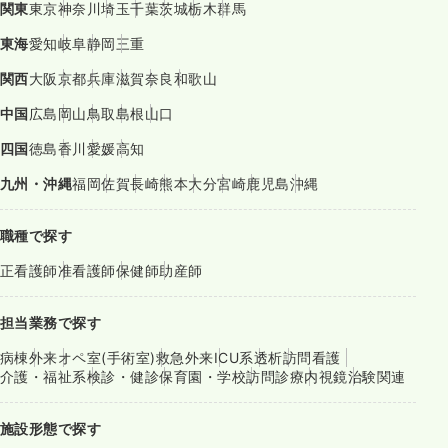
関東
東京
神奈川
埼玉
千葉
茨城
栃木
群馬
東海
愛知
岐阜
静岡
三重
関西
大阪
京都
兵庫
滋賀
奈良
和歌山
中国
広島
岡山
鳥取
島根
山口
四国
徳島
香川
愛媛
高知
九州・沖縄
福岡
佐賀
長崎
熊本
大分
宮崎
鹿児島
沖縄
職種で探す
正看護師
准看護師
保健師
助産師
担当業務で探す
病棟
外来
オペ室(手術室)
救急外来
ICU系
透析
訪問看護
介護・福祉系
検診・健診
保育園・学校
訪問診療
内視鏡
治験関連
施設形態で探す