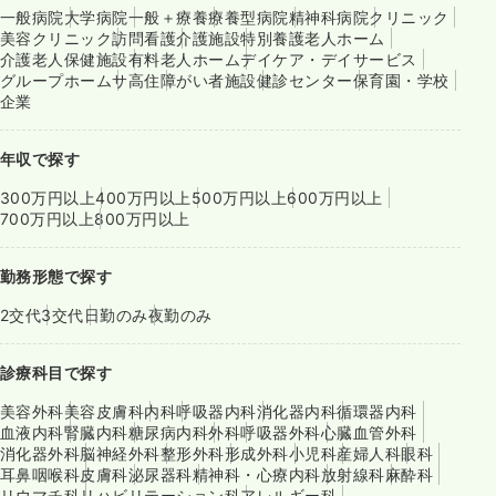
一般病院
大学病院
一般＋療養
療養型病院
精神科病院
クリニック
美容クリニック
訪問看護
介護施設
特別養護老人ホーム
介護老人保健施設
有料老人ホーム
デイケア・デイサービス
グループホーム
サ高住
障がい者施設
健診センター
保育園・学校
企業
年収で探す
300万円以上
400万円以上
500万円以上
600万円以上
700万円以上
800万円以上
勤務形態で探す
2交代
3交代
日勤のみ
夜勤のみ
診療科目で探す
美容外科
美容皮膚科
内科
呼吸器内科
消化器内科
循環器内科
血液内科
腎臓内科
糖尿病内科
外科
呼吸器外科
心臓血管外科
消化器外科
脳神経外科
整形外科
形成外科
小児科
産婦人科
眼科
耳鼻咽喉科
皮膚科
泌尿器科
精神科・心療内科
放射線科
麻酔科
リウマチ科
リハビリテーション科
アレルギー科