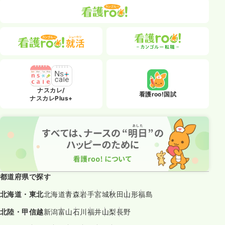
ナスカレ/
看護roo!国試
ナスカレPlus+
都道府県で探す
北海道・東北
北海道
青森
岩手
宮城
秋田
山形
福島
北陸・甲信越
新潟
富山
石川
福井
山梨
長野