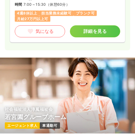
時間
7:00～15:30
（休憩60分）
4週8休以上
担当業務未経験可
ブランク可
月給27万円以上可
気になる
詳細を見る
社会福祉法人淳風福祉会
若宮園グループホーム
エージェント求人
車通勤可