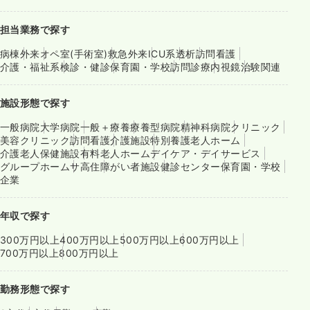
担当業務で探す
病棟
外来
オペ室(手術室)
救急外来
ICU系
透析
訪問看護
介護・福祉系
検診・健診
保育園・学校
訪問診療
内視鏡
治験関連
施設形態で探す
一般病院
大学病院
一般＋療養
療養型病院
精神科病院
クリニック
美容クリニック
訪問看護
介護施設
特別養護老人ホーム
介護老人保健施設
有料老人ホーム
デイケア・デイサービス
グループホーム
サ高住
障がい者施設
健診センター
保育園・学校
企業
年収で探す
300万円以上
400万円以上
500万円以上
600万円以上
700万円以上
800万円以上
勤務形態で探す