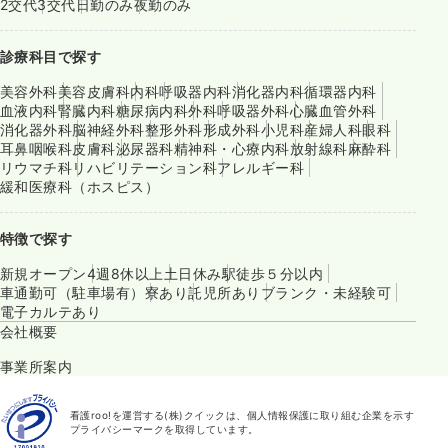
2交代
3交代
日勤のみ
夜勤のみ
診療科目で探す
美容外科
美容皮膚科
内科
呼吸器内科
消化器内科
循環器内科
血液内科
腎臓内科
糖尿病内科
外科
呼吸器外科
心臓血管外科
消化器外科
脳神経外科
整形外科
形成外科
小児科
産婦人科
眼科
耳鼻咽喉科
皮膚科
泌尿器科
精神科・心療内科
放射線科
麻酔科
リウマチ科
リハビリテーション科
アレルギー科
緩和医療科（ホスピス）
特徴で探す
新規オープン
4週8休以上
土日休み
駅徒歩５分以内
車通勤可（駐車場有）
寮あり
託児所あり
ブランク・未経験可
電子カルテあり
会社概要
事業所案内
看護roo!を運営する(株)クイックは、個人情報保護に取り組む企業を示す
プライバシーマークを取得しています。