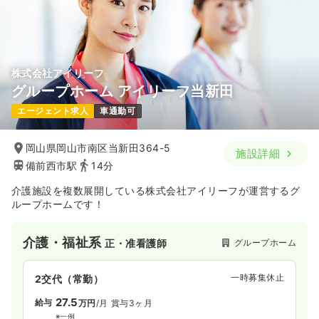
株式会社アイリーフ
グループホーム アイリーフ当新田
エージェント求人
車通勤可
岡山県岡山市南区当新田364-5
施設詳細
備前西市駅
14分
介護施設を複数展開している株式会社アイリーフが運営するグ
ループホームです！
介護・福祉系
グループホーム
正・准看護師
一時募集休止
2交代（常勤）
27.5
給与
万円
/月
賞与3ヶ月
※一例