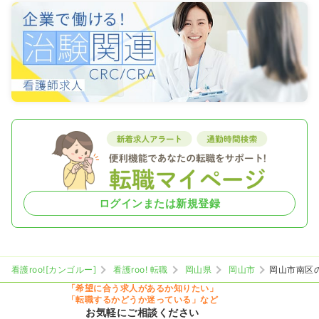
ログインまたは新規登録
看護roo![カンゴルー]
看護roo! 転職
岡山県
岡山市
岡山市南区
「希望に合う求人があるか知りたい」
「転職するかどうか迷っている」など
お気軽にご相談ください