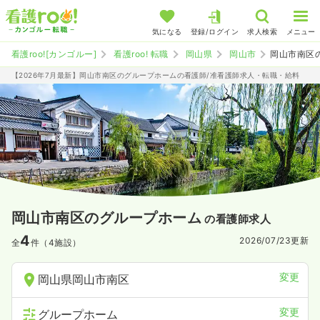
気になる
登録/ログイン
求人検索
メニュー
看護roo![カンゴルー]
看護roo! 転職
岡山県
岡山市
岡山市南区
【2026年7月最新】岡山市南区のグループホームの看護師/准看護師求人・転職・給料
岡山市南区のグループホーム
の看護師求人
4
2026/07/23
更新
全
件（4施設）
変更
岡山県岡山市南区
変更
グループホーム