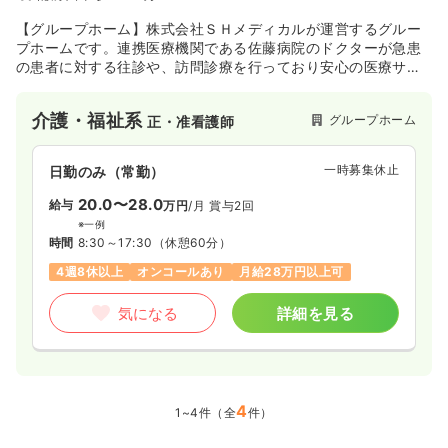
【グループホーム】株式会社ＳＨメディカルが運営するグルー
プホームです。連携医療機関である佐藤病院のドクターが急患
の患者に対する往診や、訪問診療を行っており安心の医療サポ
ート体制が整っています。居室は全室個室の全18室で2ユニッ
ト制をとっており、共同生活の中でもプライベートを重視して
介護・福祉系
グループホーム
正・准看護師
生活していただけます。閑静な住宅街に位置しており、少し歩
くと近くに旭川が流れているのどかな土地柄です。
一時募集休止
日勤のみ（常勤）
20.0〜28.0
給与
万円
/月
賞与2回
※一例
時間
8:30～17:30
（休憩60分）
4週8休以上
オンコールあり
月給28万円以上可
気になる
詳細を見る
4
1~4件（全
件）