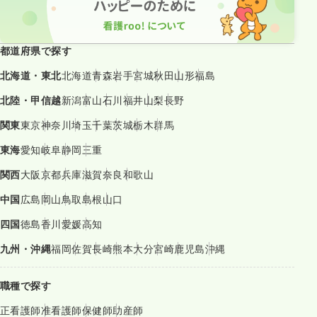
都道府県で探す
北海道・東北
北海道
青森
岩手
宮城
秋田
山形
福島
北陸・甲信越
新潟
富山
石川
福井
山梨
長野
関東
東京
神奈川
埼玉
千葉
茨城
栃木
群馬
東海
愛知
岐阜
静岡
三重
関西
大阪
京都
兵庫
滋賀
奈良
和歌山
中国
広島
岡山
鳥取
島根
山口
四国
徳島
香川
愛媛
高知
九州・沖縄
福岡
佐賀
長崎
熊本
大分
宮崎
鹿児島
沖縄
職種で探す
正看護師
准看護師
保健師
助産師