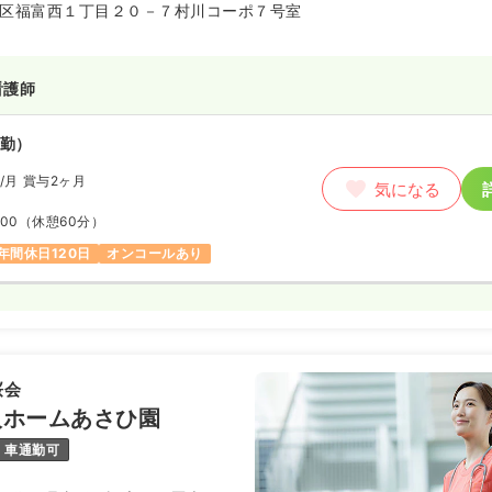
区福富西１丁目２０－７村川コーポ７号室
）
看護師
4.1
万円
/月
賞与3.2ヶ月
気になる
勤）
:30
（休憩60分）
/月
賞与2ヶ月
日
第二新卒可
月給34万円以上可
気になる
:00
（休憩60分）
年間休日120日
オンコールあり
勤）
1.7
万円
/月
賞与3.4ヶ月
気になる
:30
（休憩120分）
日
第二新卒可
月給40万円以上可
桜会
人ホームあさひ園
ート）
車通勤可
9
万円
/回