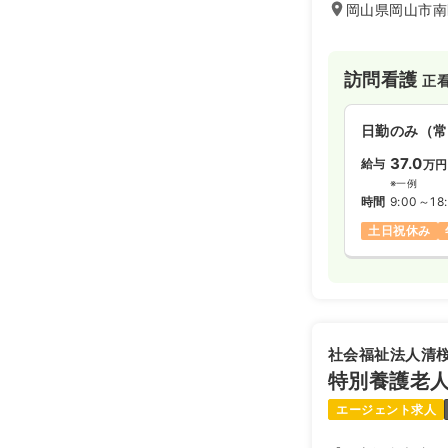
岡山県岡山市南
3交代（常勤
訪問看護
正
28.6〜3
給与
※一例
日勤のみ（常
時間
8:30～17
37.0
給与
万円
年間休日120
※一例
時間
9:00～18
土日祝休み
夜勤のみ（常
35.2〜4
給与
※一例
時間
16:30～9
年間休日120
社会福祉法人清
特別養護老
夜勤のみ（パ
エージェント求人
3.7〜3.
給与