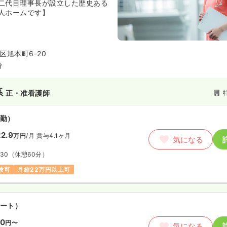
気になる
二代目理事長が設立した歴史ある
:30
（休憩120分）
人ホームです】
室)
区旭本町6-20
正看護師
分
勤）
系
正・准看護師
円〜
/月
賞与3.2ヶ月
気になる
例
:30
（休憩60分）
勤）
日
オンコールあり
第二新卒可
2.9
万円
/月
賞与4.1ヶ月
気になる
以上可
:30
（休憩60分）
験可
月給22万円以上可
ート）
00
円〜
気になる
:30
ート）
り
第二新卒可
時給1,500円以上可
00
円〜
気になる