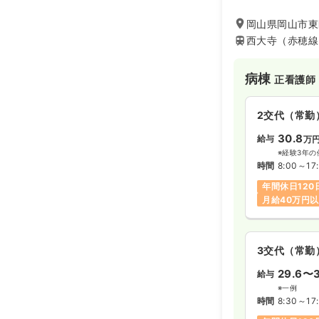
す。一方で岡山県
り、がんセンター
岡山県岡山市東区
西大寺（赤穂線
病棟
正看護師
2交代（常勤
30.8
給与
万
※経験3年の
時間
8:00～17
年間休日120
月給40万円
3交代（常勤
29.6〜3
給与
※一例
時間
8:30～17