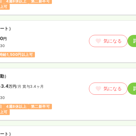
日
4週8休以上
第二新卒可
以上可
ート）
00
円
気になる
:30
時給1,500円以上可
勤）
3.4
万円
/月
賞与3.4ヶ月
気になる
:30
日
4週8休以上
第二新卒可
以上可
ート）