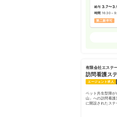
3.7〜3.
給与
時間
16:30～9
第二新卒可
外来
正看護師
2交代（常勤
28.6〜3
給与
※一例
有限会社エステ
時間
8:30～17
訪問看護ス
年間休日120
エージェント求人
ペット共生型障が
日勤のみ（パ
山」への訪問看護
1,5
給与
時給
に開設されたステ
時間
8:30～17
第二新卒可