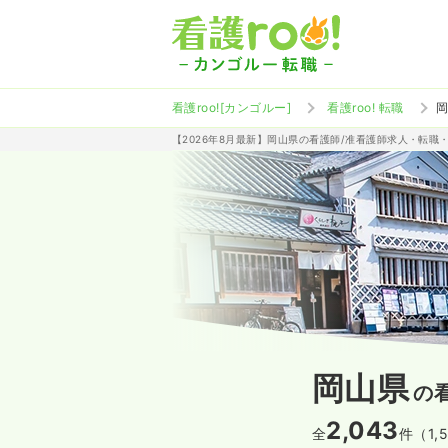
看護roo![カンゴルー]
看護roo! 転職
【2026年8月最新】岡山県の看護師/准看護師求人・転職
岡山県
の
2,043
全
件（1,