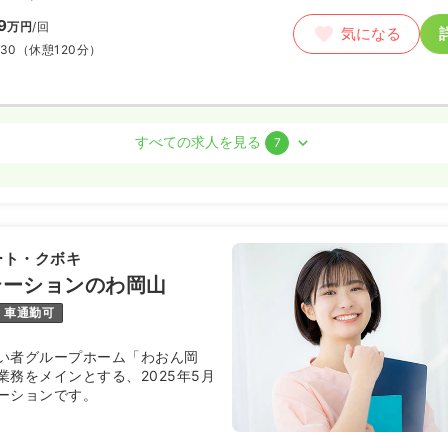
9
万円
/回
気になる
:30
（休憩120分）
すべての求人を見る
7
）
4.1
万円
/月
賞与3.2ヶ月
気になる
ート・クボキ
:30
（休憩60分）
テーションのわ岡山
日
第二新卒可
月給34万円以上可
車通勤可
い者グループホーム「わおん岡
ート）
業務をメインとする、2025年5月
00
円
ーションです。
気になる
:30
時給1,500円以上可