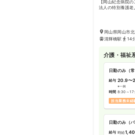
【岡山紀念病院の
時間
16:30～9
法人の特別養護老
第二新卒可
オペ室(手術
岡山県岡山市北
清輝橋駅
14
日勤のみ（常
介護・福祉
26.2
給与
万
※経験5年の
時間
8:30～17
日勤のみ（常
年間休日126
20.9〜2
給与
月給27万円
※一例
時間
8:30～17
担当業務未経
日勤のみ（パ
1,5
給与
時給
時間
8:30～17
日勤のみ（パ
オンコールあ
1,4
給与
時給