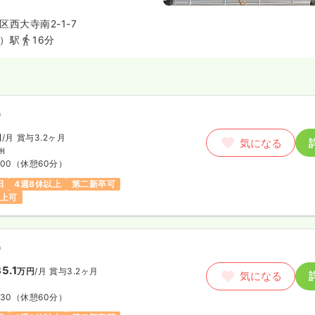
では数少ない緩和ケア病棟もあ
との連携も図っています。
西大寺南2-1-7
）駅
16分
）
円
/月
賞与3.2ヶ月
気になる
例
:00
（休憩60分）
日
4週8休以上
第二新卒可
以上可
）
5.1
万円
/月
賞与3.2ヶ月
気になる
:30
（休憩60分）