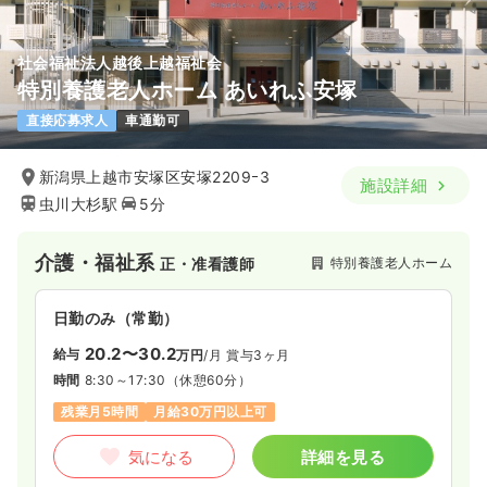
社会福祉法人越後上越福祉会
特別養護老人ホーム あいれふ安塚
直接応募求人
車通勤可
新潟県上越市安塚区安塚2209ｰ3
施設詳細
虫川大杉駅
5分
介護・福祉系
特別養護老人ホーム
正・准看護師
日勤のみ（常勤）
20.2〜30.2
給与
万円
/月
賞与3ヶ月
時間
8:30～17:30
（休憩60分）
残業月5時間
月給30万円以上可
気になる
詳細を見る