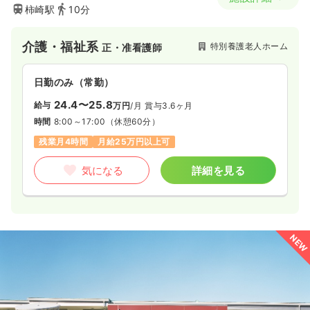
柿崎駅
10分
介護・福祉系
特別養護老人ホーム
正・准看護師
日勤のみ（常勤）
24.4〜25.8
給与
万円
/月
賞与3.6ヶ月
時間
8:00～17:00
（休憩60分）
残業月4時間
月給25万円以上可
気になる
詳細を見る
NEW