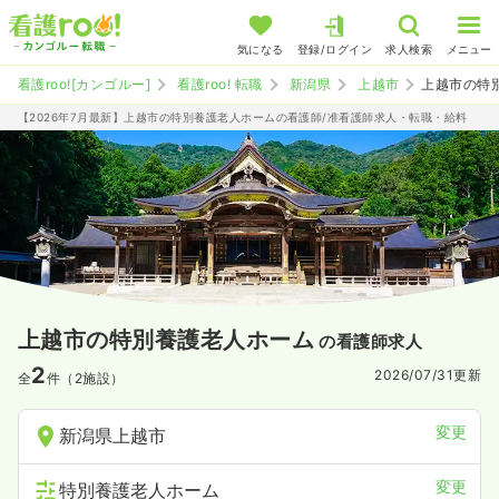
気になる
登録/ログイン
求人検索
メニュー
看護roo![カンゴルー]
看護roo! 転職
新潟県
上越市
上越市の特
【2026年7月最新】上越市の特別養護老人ホームの看護師/准看護師求人・転職・給料
上越市の特別養護老人ホーム
の看護師求人
2
2026/07/31
更新
全
件（2施設）
変更
新潟県上越市
変更
特別養護老人ホーム