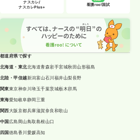
ナスカレ/
看護roo!国試
ナスカレPlus+
都道府県で探す
北海道・東北
北海道
青森
岩手
宮城
秋田
山形
福島
北陸・甲信越
新潟
富山
石川
福井
山梨
長野
関東
東京
神奈川
埼玉
千葉
茨城
栃木
群馬
東海
愛知
岐阜
静岡
三重
関西
大阪
京都
兵庫
滋賀
奈良
和歌山
中国
広島
岡山
鳥取
島根
山口
四国
徳島
香川
愛媛
高知