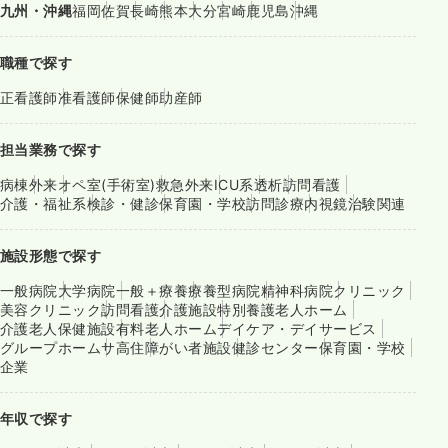
九州・沖縄
福岡
佐賀
長崎
熊本
大分
宮崎
鹿児島
沖縄
職種で探す
正看護師
准看護師
保健師
助産師
担当業務で探す
病棟
外来
オペ室(手術室)
救急外来
ICU系
透析
訪問看護
介護・福祉系
検診・健診
保育園・学校
訪問診療
内視鏡
治験関連
施設形態で探す
一般病院
大学病院
一般＋療養
療養型病院
精神科病院
クリニック
美容クリニック
訪問看護
介護施設
特別養護老人ホーム
介護老人保健施設
有料老人ホーム
デイケア・デイサービス
グループホーム
サ高住
障がい者施設
健診センター
保育園・学校
企業
年収で探す