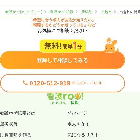
看護roo![カンゴルー]
看護roo! 転職
新潟県
上越市
上越市の特
「希望に合う求人があるか知りたい」
「転職するかどうか迷っている」など
お気軽にご相談ください
登録して相談してみる
0120-512-919
平日9:00～18:00
看護roo!転職とは
Myページ
選考状況
求人を探す
応募書類を作る
気になるリスト