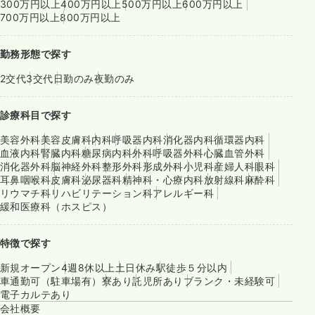
300万円以上
400万円以上
500万円以上
600万円以上
700万円以上
800万円以上
勤務形態で探す
2交代
3交代
日勤のみ
夜勤のみ
診療科目で探す
美容外科
美容皮膚科
内科
呼吸器内科
消化器内科
循環器内科
血液内科
腎臓内科
糖尿病内科
外科
呼吸器外科
心臓血管外科
消化器外科
脳神経外科
整形外科
形成外科
小児科
産婦人科
眼科
耳鼻咽喉科
皮膚科
泌尿器科
精神科・心療内科
放射線科
麻酔科
リウマチ科
リハビリテーション科
アレルギー科
緩和医療科（ホスピス）
特徴で探す
新規オープン
4週8休以上
土日休み
駅徒歩５分以内
車通勤可（駐車場有）
寮あり
託児所あり
ブランク・未経験可
電子カルテあり
会社概要