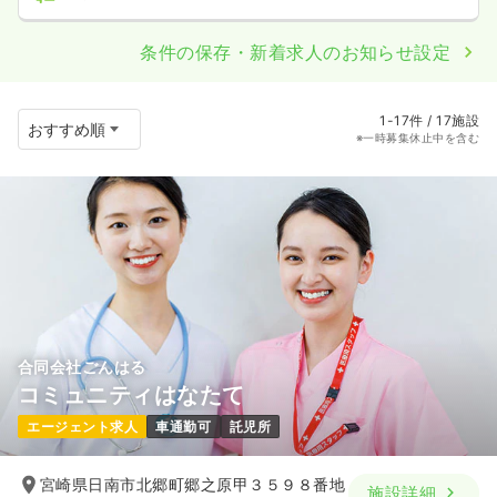
条件の保存・新着求人のお知らせ設定
1-17件 / 17施設
※一時募集休止中を含む
合同会社ごんはる
コミュニティはなたて
エージェント求人
車通勤可
託児所
宮崎県日南市北郷町郷之原甲３５９８番地
施設詳細