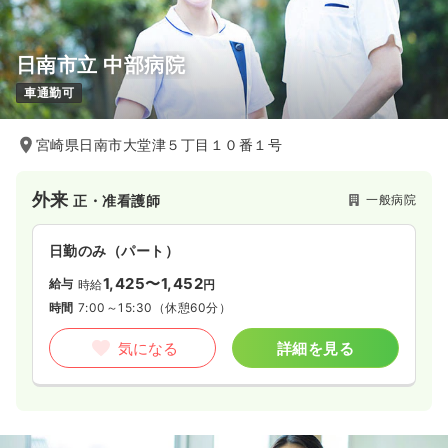
日南市立 中部病院
車通勤可
宮崎県日南市大堂津５丁目１０番１号
外来
一般病院
正・准看護師
日勤のみ（パート）
1,425〜1,452
給与
時給
円
時間
7:00～15:30
（休憩60分）
気になる
詳細を見る