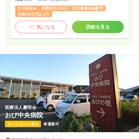
土日祝休み
年間休日125日
担当業務未経験可
月給26万円以上可
気になる
詳細を見る
医療法人慶明会
おび中央病院
エージェント求人
車通勤可