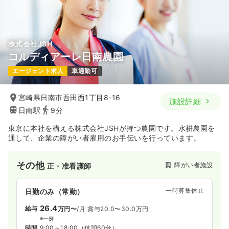
株式会社JSH
コルディアーレ日南農園
エージェント求人
車通勤可
宮崎県日南市吾田西1丁目8-16
施設詳細
日南駅
9分
東京に本社を構える株式会社JSHが持つ農園です。水耕農園を
通して、企業の障がい者雇用のお手伝いを行っています。
その他
障がい者施設
正・准看護師
一時募集休止
日勤のみ（常勤）
26.4
給与
万円〜
/月
賞与20.0〜30.0万円
※一例
時間
9:00～18:00
（休憩60分）