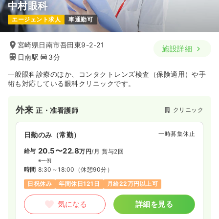
中村眼科
エージェント求人
車通勤可
宮崎県日南市吾田東9-2-21
施設詳細
日南駅
3分
一般眼科診療のほか、コンタクトレンズ検査（保険適用）や手
術も対応している眼科クリニックです。
外来
クリニック
正・准看護師
一時募集休止
日勤のみ（常勤）
20.5〜22.8
給与
万円
/月
賞与2回
※一例
時間
8:30～18:00
（休憩90分）
日祝休み
年間休日121日
月給22万円以上可
気になる
詳細を見る