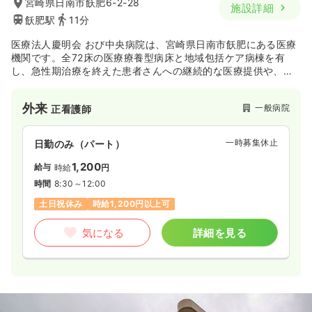
宮崎県日南市飫肥6-2-28
施設詳細
飫肥駅
11分
医療法人慶明会 おび中央病院は、宮崎県日南市飫肥にある医療
機関です。全72床の医療療養型病床と地域包括ケア病棟を有
し、急性期治療を終えた患者さんへの継続的な医療提供や、在
宅復帰に向けたリハビリテーション、退院支援に力を入れてい
ます。内科、精神科、リハビリテーション科、消化器内科を診
外来
一般病院
正看護師
療科目とし、患者さん一人ひとりの尊厳を尊重し、安心かつ快
適な療養生活を送れるよう、地域に密着したきめ細やかな医療
とケアを提供しています。
一時募集休止
日勤のみ（パート）
1,200
給与
時給
円
時間
8:30～12:00
土日祝休み
時給1,200円以上可
気になる
詳細を見る