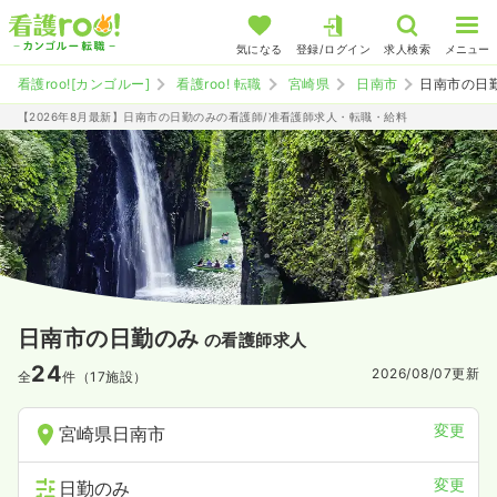
気になる
登録/ログイン
求人検索
メニュー
看護roo![カンゴルー]
看護roo! 転職
宮崎県
日南市
日南市の日
【2026年8月最新】日南市の日勤のみの看護師/准看護師求人・転職・給料
日南市の日勤のみ
の看護師求人
24
2026/08/07
更新
全
件（17施設）
変更
宮崎県日南市
変更
日勤のみ