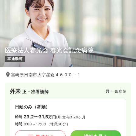
医療法人春光会 春光会記念病院
車通勤可
宮崎県日南市大字星倉４６００－１
外来
一般病院
正・准看護師
日勤のみ（常勤）
23.2〜31.5
給与
万円
/月
賞与3.29ヶ月
時間
8:00～17:00
（休憩60分）