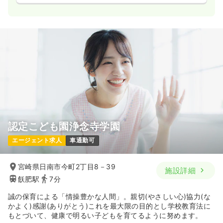
認定こども園浄念寺学園
エージェント求人
車通勤可
宮崎県日南市今町2丁目8－39
施設詳細
飫肥駅
7分
誠の保育による「情操豊かな人間」。親切(やさしい心)協力(な
かよく)感謝(ありがとう)これを最大限の目的とし学校教育法に
もとづいて、健康で明るい子どもを育てるように努めます。