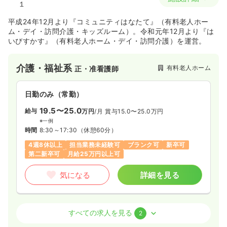
１
平成24年12月より『コミュニティはなたて』（有料老人ホー
ム・デイ・訪問介護・キッズルーム）。令和元年12月より『は
いびすかす』（有料老人ホーム・デイ・訪問介護）を運営。
介護・福祉系
有料老人ホーム
正・准看護師
日勤のみ（常勤）
19.5〜25.0
給与
万円
/月
賞与15.0〜25.0万円
※一例
時間
8:30～17:30
（休憩60分）
4週8休以上
担当業務未経験可
ブランク可
新卒可
第二新卒可
月給25万円以上可
気になる
詳細を見る
介護・福祉系
デイケア・デイサービス
正・准看護師
すべての求人を見る
2