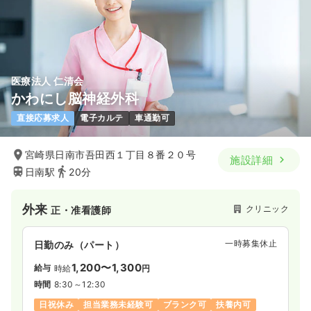
日祝休み
4週8休以上
担当業務未経験可
ブランク可
第二新卒可
月給21万円以上可
気になる
詳細を見る
医療法人 仁清会
かわにし脳神経外科
直接応募求人
電子カルテ
車通勤可
宮崎県日南市吾田西１丁目８番２０号
施設詳細
日南駅
20分
外来
クリニック
正・准看護師
一時募集休止
日勤のみ（パート）
1,200〜1,300
給与
時給
円
時間
8:30～12:30
日祝休み
担当業務未経験可
ブランク可
扶養内可