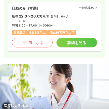
一時募集休止
日勤のみ（常勤）
22.0〜26.0
給与
万円
/月
賞与3.16ヶ月
※一例
時間
8:00～17:00
（休憩60分）
日祝休み
4週8休以上
月給26万円以上可
気になる
詳細を見る
医療法人彰祐会