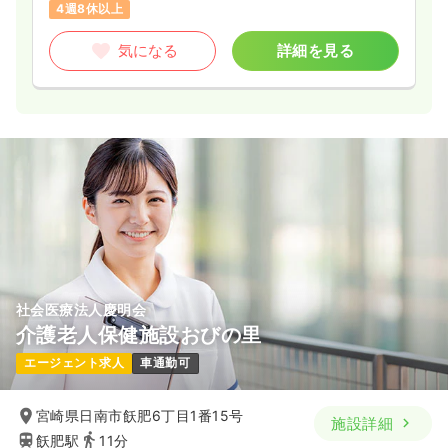
4週8休以上
気になる
詳細を見る
社会医療法人慶明会
介護老人保健施設おびの里
エージェント求人
車通勤可
宮崎県日南市飫肥6丁目1番15号
施設詳細
飫肥駅
11分