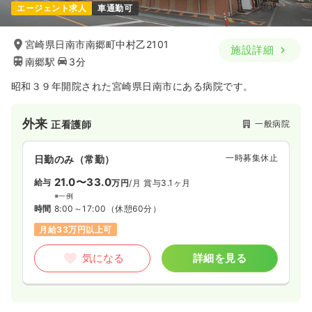
エージェント求人
車通勤可
宮崎県日南市南郷町中村乙2101
施設詳細
南郷駅
3分
昭和３９年開院された宮崎県日南市にある病院です。
外来
一般病院
正看護師
一時募集休止
日勤のみ（常勤）
21.0〜33.0
給与
万円
/月
賞与3.1ヶ月
※一例
時間
8:00～17:00
（休憩60分）
月給33万円以上可
気になる
詳細を見る