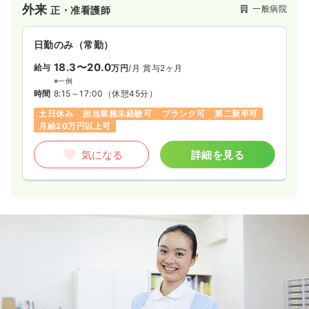
気になる
詳細を見る
外来
一般病院
正・准看護師
日勤のみ（常勤）
18.3〜20.0
給与
万円
/月
賞与2ヶ月
※一例
時間
8:15～17:00
（休憩45分）
土日休み
担当業務未経験可
ブランク可
第二新卒可
月給20万円以上可
気になる
詳細を見る