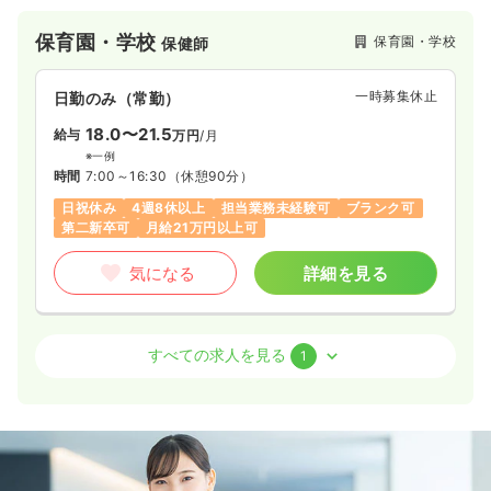
保育園・学校
保育園・学校
保健師
一時募集休止
日勤のみ（常勤）
18.0〜21.5
給与
万円
/月
※一例
時間
7:00～16:30
（休憩90分）
日祝休み
4週8休以上
担当業務未経験可
ブランク可
第二新卒可
月給21万円以上可
気になる
詳細を見る
保育園・学校
保育園・学校
正・准看護師
すべての求人を見る
1
一時募集休止
日勤のみ（常勤）
18.0〜21.5
給与
万円
/月
※一例
時間
7:00～16:30
（休憩90分）