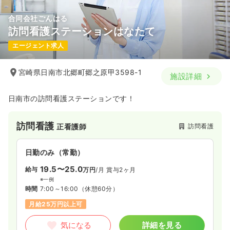
合同会社ごんはる
訪問看護ステーションはなたて
エージェント求人
宮崎県日南市北郷町郷之原甲3598-1
施設詳細
日南市の訪問看護ステーションです！
訪問看護
訪問看護
正看護師
日勤のみ（常勤）
19.5〜25.0
給与
万円
/月
賞与2ヶ月
※一例
時間
7:00～16:00
（休憩60分）
月給25万円以上可
気になる
詳細を見る