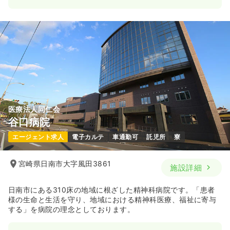
一時募集休止
日勤のみ（常勤）
19.5〜25.0
給与
万円
/月
賞与15.0〜25.0万円
※一例
時間
8:30～17:30
（休憩60分）
4週8休以上
担当業務未経験可
ブランク可
新卒可
第二新卒可
月給25万円以上可
気になる
詳細を見る
医療法人同仁会
谷口病院
訪問看護
訪問看護
正・准看護師
エージェント求人
電子カルテ
車通勤可
託児所
寮
一時募集休止
日勤のみ（常勤）
宮崎県日南市大字風田3861
施設詳細
19.5〜25.0
給与
万円
/月
賞与1回
※一例
時間
7:00～16:00
（休憩60分）
日南市にある310床の地域に根ざした精神科病院です。「患者
様の生命と生活を守り、地域における精神科医療、福祉に寄与
4週8休以上
担当業務未経験可
ブランク可
新卒可
する」を病院の理念としております。
第二新卒可
月給25万円以上可