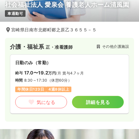
社会福祉法人 愛泉会 養護老人ホーム清風園
車通勤可
宮崎県日南市北郷町郷之原乙３６５５－５
介護・福祉系
その他介護施設
正・准看護師
日勤のみ（常勤）
17.0〜19.2
給与
万円
/月
賞与4.7ヶ月
時間
8:30～17:30
（休憩60分）
年間休日123日
4週8休以上
気になる
詳細を見る