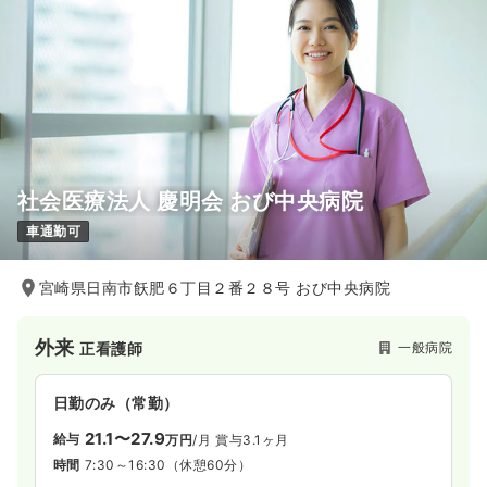
社会医療法人 慶明会 おび中央病院
車通勤可
宮崎県日南市飫肥６丁目２番２８号 おび中央病院
外来
一般病院
正看護師
日勤のみ（常勤）
21.1〜27.9
給与
万円
/月
賞与3.1ヶ月
時間
7:30～16:30
（休憩60分）