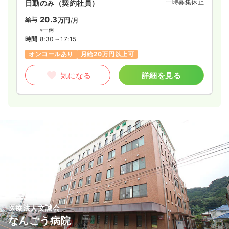
一時募集休止
日勤のみ（契約社員）
20.3
給与
万円
/月
※一例
時間
8:30～17:15
オンコールあり
月給20万円以上可
気になる
詳細を見る
医療法人文誠会
なんごう病院