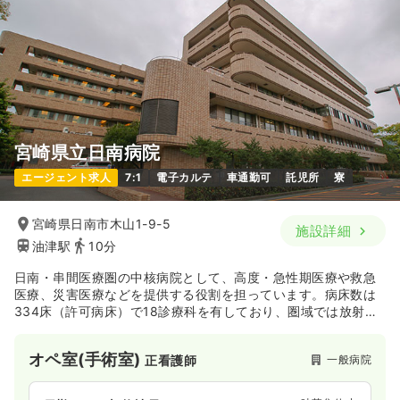
宮崎県立日南病院
エージェント求人
7:1
電子カルテ
車通勤可
託児所
寮
宮崎県日南市木山1-9-5
施設詳細
油津駅
10分
日南・串間医療圏の中核病院として、高度・急性期医療や救急
医療、災害医療などを提供する役割を担っています。病床数は
334床（許可病床）で18診療科を有しており、圏域では放射線
治療を含めた集学的がん治療ができ、脳卒中や心筋梗塞の急性
期医療ができる唯一の医療機関でもあります。
オペ室(手術室)
一般病院
正看護師