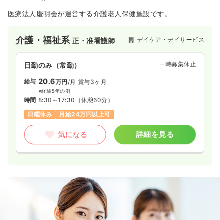
医療法人慶明会が運営する介護老人保健施設です。
介護・福祉系
デイケア・デイサービス
正・准看護師
一時募集休止
日勤のみ（常勤）
20.6
給与
万円
/月
賞与3ヶ月
※経験5年の例
時間
8:30～17:30
（休憩60分）
日曜休み
月給24万円以上可
気になる
詳細を見る