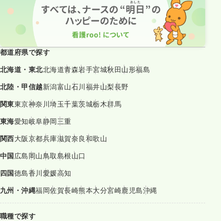
都道府県で探す
北海道・東北
北海道
青森
岩手
宮城
秋田
山形
福島
北陸・甲信越
新潟
富山
石川
福井
山梨
長野
関東
東京
神奈川
埼玉
千葉
茨城
栃木
群馬
東海
愛知
岐阜
静岡
三重
関西
大阪
京都
兵庫
滋賀
奈良
和歌山
中国
広島
岡山
鳥取
島根
山口
四国
徳島
香川
愛媛
高知
九州・沖縄
福岡
佐賀
長崎
熊本
大分
宮崎
鹿児島
沖縄
職種で探す