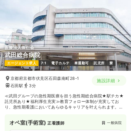
医療法人医仁会
武田総合病院
エージェント求人
7:1
電子カルテ
車通勤可
託児所
寮
京都府京都市伏見区石田森南町28-1
施設詳細
石田駅
3分
≪武田グループの急性期医療を担う急性期総合病院★駅チカ★
託児所あり★福利厚生充実≫教育フォロー体制が充実してお
り、急性期看護においてあらゆるキャリアを叶えられます。ま
たワークライフバランスも整っており、平均勤続年数14年と長
く続けられる環境が整っています！
オペ室(手術室)
一般病院
正看護師