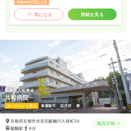
月給40万円以上可
気になる
詳細を見る
医療法人松寿会
共和病院
エージェント求人
車通勤可
託児所
寮
京都府京都市伏見区醍醐川久保町30
施設詳細
醍醐駅
6分