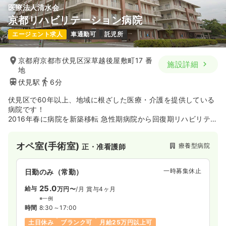
医療法人清水会
京都リハビリテーション病院
エージェント求人
車通勤可
託児所
京都府京都市伏見区深草越後屋敷町17 番
施設詳細
地
伏見駅
6分
伏見区で60年以上、地域に根ざした医療・介護を提供している
病院です！
2016年春に病院を新築移転 急性期病院から回復期リハビリテー
ション病院変更しました。
オペ室(手術室)
療養型病院
正・准看護師
一時募集休止
日勤のみ（常勤）
25.0
給与
万円〜
/月
賞与4ヶ月
※一例
時間
8:30～17:00
土日休み
ブランク可
月給25万円以上可