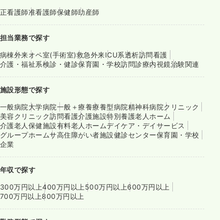
正看護師
准看護師
保健師
助産師
担当業務で探す
病棟
外来
オペ室(手術室)
救急外来
ICU系
透析
訪問看護
介護・福祉系
検診・健診
保育園・学校
訪問診療
内視鏡
治験関連
施設形態で探す
一般病院
大学病院
一般＋療養
療養型病院
精神科病院
クリニック
美容クリニック
訪問看護
介護施設
特別養護老人ホーム
介護老人保健施設
有料老人ホーム
デイケア・デイサービス
グループホーム
サ高住
障がい者施設
健診センター
保育園・学校
企業
年収で探す
300万円以上
400万円以上
500万円以上
600万円以上
700万円以上
800万円以上