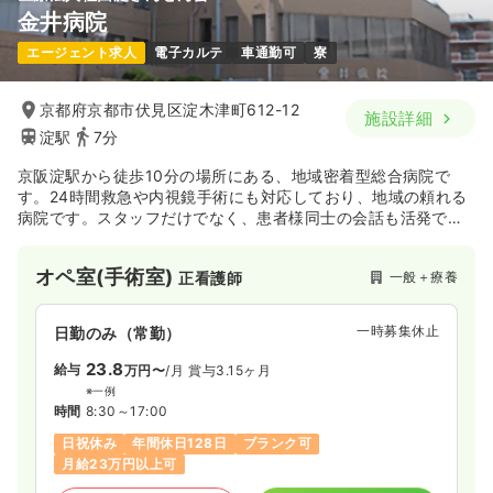
金井病院
エージェント求人
電子カルテ
車通勤可
寮
京都府京都市伏見区淀木津町612-12
施設詳細
淀駅
7分
京阪淀駅から徒歩10分の場所にある、地域密着型総合病院で
す。24時間救急や内視鏡手術にも対応しており、地域の頼れる
病院です。スタッフだけでなく、患者様同士の会話も活発で、
全ての人にとって居心地の良い環境が整っております。
オペ室(手術室)
一般＋療養
正看護師
一時募集休止
日勤のみ（常勤）
23.8
給与
万円〜
/月
賞与3.15ヶ月
※一例
時間
8:30～17:00
日祝休み
年間休日128日
ブランク可
月給23万円以上可