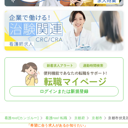
ログインまたは新規登録
看護roo![カンゴルー]
看護roo! 転職
京都府
京都市
京都市伏見
「希望に合う求人があるか知りたい」