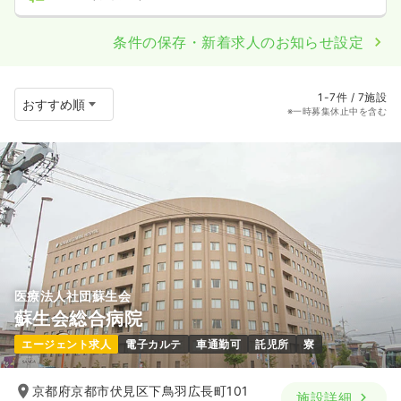
条件の保存・新着求人のお知らせ設定
1-7件 / 7施設
※一時募集休止中を含む
医療法人社団蘇生会
蘇生会総合病院
エージェント求人
電子カルテ
車通勤可
託児所
寮
京都府京都市伏見区下鳥羽広長町101
施設詳細