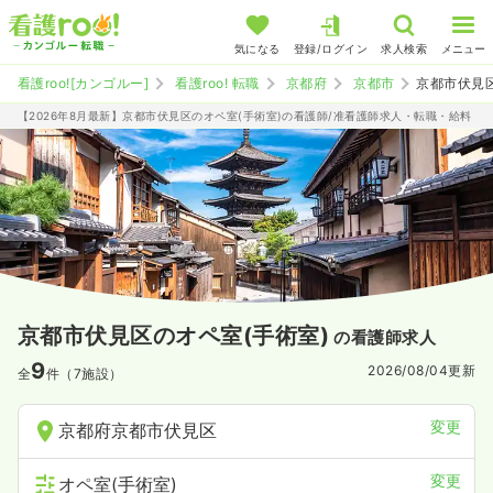
気になる
登録/ログイン
求人検索
メニュー
看護roo![カンゴルー]
看護roo! 転職
京都府
京都市
京都市伏見
【2026年8月最新】京都市伏見区のオペ室(手術室)の看護師/准看護師求人・転職・給料
京都市伏見区のオペ室(手術室)
の看護師求人
9
2026/08/04
更新
全
件（7施設）
変更
京都府京都市伏見区
変更
オペ室(手術室)