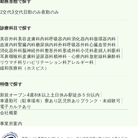
勤務形態で探す
2交代
3交代
日勤のみ
夜勤のみ
診療科目で探す
美容外科
美容皮膚科
内科
呼吸器内科
消化器内科
循環器内科
血液内科
腎臓内科
糖尿病内科
外科
呼吸器外科
心臓血管外科
消化器外科
脳神経外科
整形外科
形成外科
小児科
産婦人科
眼科
耳鼻咽喉科
皮膚科
泌尿器科
精神科・心療内科
放射線科
麻酔科
リウマチ科
リハビリテーション科
アレルギー科
緩和医療科（ホスピス）
特徴で探す
新規オープン
4週8休以上
土日休み
駅徒歩５分以内
車通勤可（駐車場有）
寮あり
託児所あり
ブランク・未経験可
電子カルテあり
会社概要
事業所案内