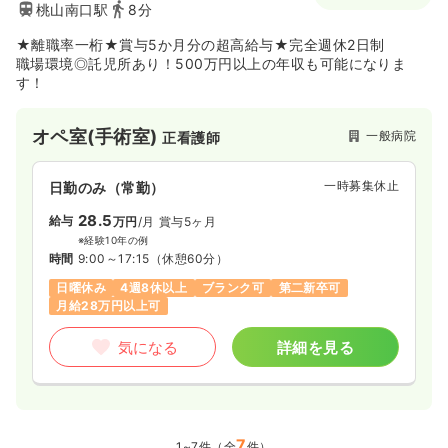
桃山南口駅
8分
★離職率一桁★賞与5か月分の超高給与★完全週休2日制
職場環境◎託児所あり！500万円以上の年収も可能になりま
す！
オペ室(手術室)
一般病院
正看護師
一時募集休止
日勤のみ（常勤）
28.5
給与
万円
/月
賞与5ヶ月
※経験10年の例
時間
9:00～17:15
（休憩60分）
日曜休み
4週8休以上
ブランク可
第二新卒可
月給28万円以上可
気になる
詳細を見る
7
1~7件（全
件）