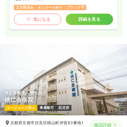
土日祝休み
オンコールあり
ブランク可
気になる
詳細を見る
特定医療法人 桃仁会
桃仁会病院
エージェント求人
車通勤可
託児所
京都府京都市伏見区桃山町伊賀83番地1
施設詳細