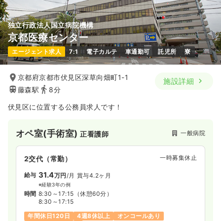
独立行政法人国立病院機構
京都医療センター
エージェント求人
7:1
電子カルテ
車通勤可
託児所
寮
京都府京都市伏見区深草向畑町1-1
施設詳細
藤森駅
8分
伏見区に位置する公務員求人です！
オペ室(手術室)
一般病院
正看護師
一時募集休止
2交代（常勤）
31.4
給与
万円
/月
賞与4.2ヶ月
※経験3年の例
時間
8:30～17:15
（休憩60分）
8:30～17:15
年間休日120日
4週8休以上
オンコールあり