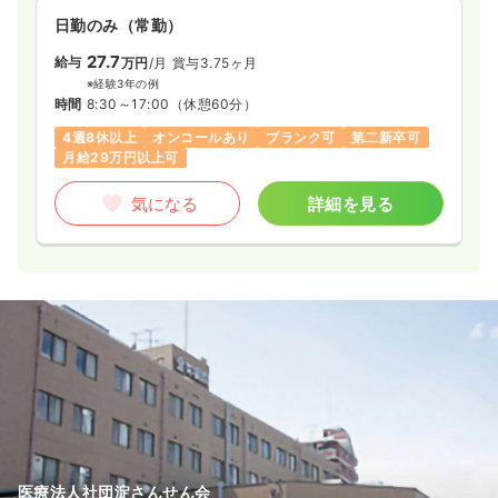
日勤のみ（常勤）
27.7
給与
万円
/月
賞与3.75ヶ月
※経験3年の例
時間
8:30～17:00
（休憩60分）
4週8休以上
オンコールあり
ブランク可
第二新卒可
月給29万円以上可
気になる
詳細を見る
医療法人社団淀さんせん会