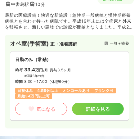
中書島駅
10分
最新の医療設備！快適な新施設！急性期一般病棟と慢性期療養
病棟とを合わせ持った病院です。平成19年末には全病床と外来
を移転させ、新しい建物での診療が開始となりました。平成20
年6月には、旧病棟の取り壊しと新駐車場の完備がなされ、全建
築計画が終了しました。最先端医療技術学びたい！という方に
オペ室(手術室)
一般＋療養
正・准看護師
も最適な環境が整っています。
日勤のみ（常勤）
33.4
給与
万円
/月
賞与3.5ヶ月
※経験3年の例
時間
8:30～17:00
（休憩60分）
日祝休み
4週8休以上
オンコールあり
ブランク可
月給34万円以上可
気になる
詳細を見る