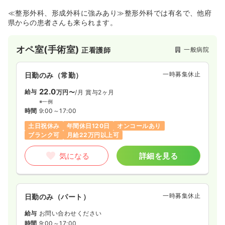
≪整形外科、形成外科に強みあり≫整形外科では有名で、他府
県からの患者さんも来られます。
オペ室(手術室)
一般病院
正看護師
一時募集休止
日勤のみ（常勤）
22.0
給与
万円〜
/月
賞与2ヶ月
※一例
時間
9:00～17:00
土日祝休み
年間休日120日
オンコールあり
ブランク可
月給22万円以上可
気になる
詳細を見る
一時募集休止
日勤のみ（パート）
給与
お問い合わせください
時間
9:00～17:00