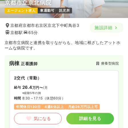
京都市立京北病院
エージェント求人
車通勤可
託児所
京都府京都市右京区京北下中町鳥谷3
施設詳細
京都駅
65分
京都市立病院と連携を取りながらも、地域に根ざしたアットホ
ームな病院です。
病棟
療養型病院
正看護師
2交代（常勤）
26.4
給与
万円〜
/月
※経験5年の例
時間
8:30～17:15
（休憩60分）
年間休日130日
4週8休以上
月給26万円以上可
気になる
詳細を見る