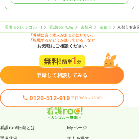
看護roo![カンゴルー]
看護roo! 転職
京都府
京都市
京都市右京
「希望に合う求人があるか知りたい」
「転職するかどうか迷っている」など
お気軽にご相談ください
登録して相談してみる
0120-512-919
平日9:00～18:00
看護roo!転職とは
Myページ
選考状況
求人を探す