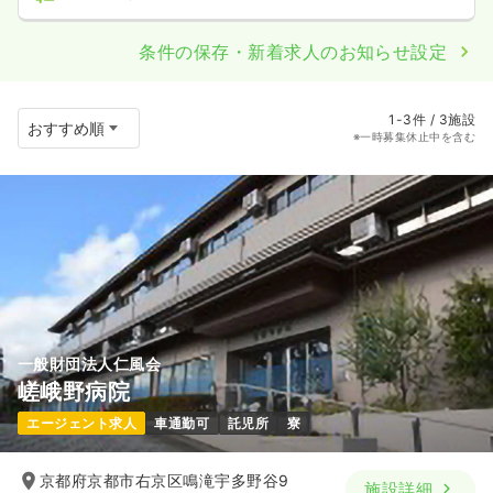
条件の保存・新着求人のお知らせ設定
1-3件 / 3施設
※一時募集休止中を含む
一般財団法人仁風会
嵯峨野病院
エージェント求人
車通勤可
託児所
寮
京都府京都市右京区鳴滝宇多野谷9
施設詳細