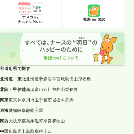
ナスカレ/
看護roo!国試
ナスカレPlus+
都道府県で探す
北海道・東北
北海道
青森
岩手
宮城
秋田
山形
福島
北陸・甲信越
新潟
富山
石川
福井
山梨
長野
関東
東京
神奈川
埼玉
千葉
茨城
栃木
群馬
東海
愛知
岐阜
静岡
三重
関西
大阪
京都
兵庫
滋賀
奈良
和歌山
中国
広島
岡山
鳥取
島根
山口