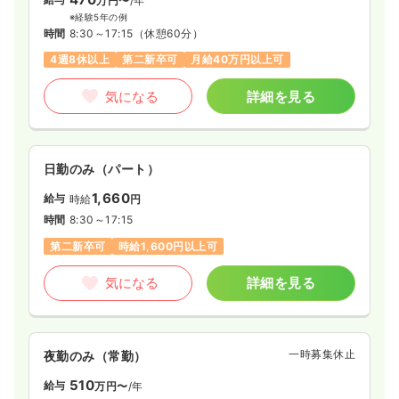
万円〜
/年
※経験5年の例
時間
8:30～17:15
（休憩60分）
4週8休以上
第二新卒可
月給40万円以上可
気になる
詳細を見る
日勤のみ（パート）
1,660
給与
時給
円
時間
8:30～17:15
第二新卒可
時給1,600円以上可
気になる
詳細を見る
一時募集休止
夜勤のみ（常勤）
510
給与
万円〜
/年