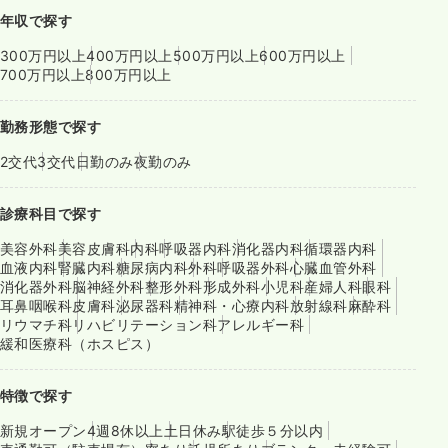
年収で探す
300万円以上
400万円以上
500万円以上
600万円以上
700万円以上
800万円以上
勤務形態で探す
2交代
3交代
日勤のみ
夜勤のみ
診療科目で探す
美容外科
美容皮膚科
内科
呼吸器内科
消化器内科
循環器内科
血液内科
腎臓内科
糖尿病内科
外科
呼吸器外科
心臓血管外科
消化器外科
脳神経外科
整形外科
形成外科
小児科
産婦人科
眼科
耳鼻咽喉科
皮膚科
泌尿器科
精神科・心療内科
放射線科
麻酔科
リウマチ科
リハビリテーション科
アレルギー科
緩和医療科（ホスピス）
特徴で探す
新規オープン
4週8休以上
土日休み
駅徒歩５分以内