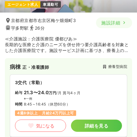
エージェント求人
車通勤可
1,600
給与
時給
円〜
時間
8:30～17:15
京都府京都市右京区梅ケ畑畑町3
施設詳細
時給1,600円以上可
宇多野駅
26分
気になる
詳細を見る
≪介護施設：介護医療院 優都ぴあ≫
長期的な医療と介護のニーズを併せ持つ要介護高齢者を対象と
した介護医療院です。施設サービス計画に基づき、療養上の管
理、看護、医学的管理下の介護、リハビリ、その他必要な医療
と療養生活の支援を提供しています。居室には間仕切りを設置
病棟
療養型病院
正・准看護師
し、入所者様のプライバシーに配慮した療養環境を確保してい
ます。山あいに位置しており、四季折々の自然の中でゆっくり
と療養できる環境です。理学療法士が入所者様の状態に合わせ
3交代（常勤）
たリハビリテーションを実施しているため、自然豊かな環境
で、医療ニーズの高い高齢者への長期療養支援とリハビリに携
21.3〜24.0
給与
万円
/月
賞与4ヶ月
わりたい看護師さんにおすすめの施設です。
※一例
時間
8:45～16:45
（休憩60分）
4週8休以上
月給24万円以上可
気になる
詳細を見る