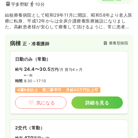
宇多野駅
10分
結核療養病院として昭和29年11月に開設、昭和58年より老人医
療に転身、平成12年からは全床介護療養医療施設になりまし
た。高齢患者様が安心して療養して頂けるように、常に患者様
やご家族と相互の信頼を第一に、良質で適正な医療、看護介
護、リハビリなどを患者様に寄り添いながら実践しています。
病棟
療養型病院
正・准看護師
日勤のみ（常勤）
24.4〜30.5
給与
万円
/月
賞与4ヶ月
※一例
時間
8:30～17:15
4週8休以上
第二新卒可
月給30万円以上可
気になる
詳細を見る
2交代（常勤）
470
給与