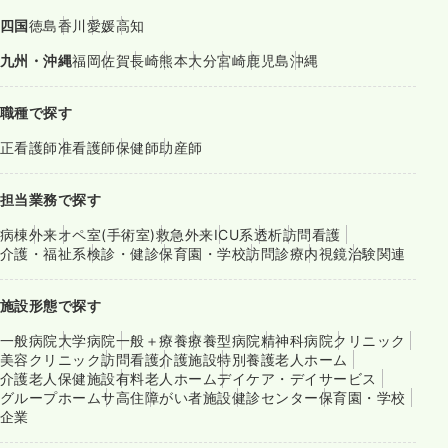
四国
徳島
香川
愛媛
高知
九州・沖縄
福岡
佐賀
長崎
熊本
大分
宮崎
鹿児島
沖縄
職種で探す
正看護師
准看護師
保健師
助産師
担当業務で探す
病棟
外来
オペ室(手術室)
救急外来
ICU系
透析
訪問看護
介護・福祉系
検診・健診
保育園・学校
訪問診療
内視鏡
治験関連
施設形態で探す
一般病院
大学病院
一般＋療養
療養型病院
精神科病院
クリニック
美容クリニック
訪問看護
介護施設
特別養護老人ホーム
介護老人保健施設
有料老人ホーム
デイケア・デイサービス
グループホーム
サ高住
障がい者施設
健診センター
保育園・学校
企業