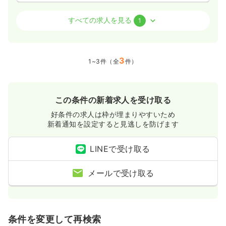
外来
療養型病院
正看護師
すべての求人を見る
1
日勤のみ（常勤）
3
給与
お問い合わせください
1~3件（全
件）
時間
8:30～17:15
年間休日130日
4週8休以上
この条件の新着求人を受け取る
気になる
詳細を見る
好条件の求人は枠が埋まりやすいため
新着通知を設定すると見逃しを防げます
LINEで受け取る
メールで受け取る
条件を変更して再検索