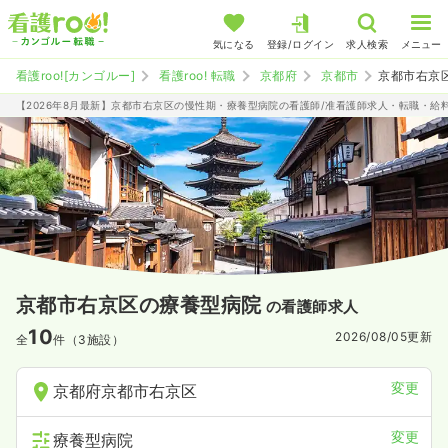
気になる
登録/ログイン
求人検索
メニュー
看護roo![カンゴルー]
看護roo! 転職
京都府
京都市
京都市右京
【2026年8月最新】京都市右京区の慢性期・療養型病院の看護師/准看護師求人・転職・給
京都市右京区の療養型病院
の看護師求人
10
2026/08/05
更新
全
件（3施設）
変更
京都府京都市右京区
変更
療養型病院