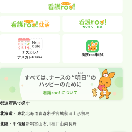
ナスカレ/
看護roo!国試
ナスカレPlus+
都道府県で探す
北海道・東北
北海道
青森
岩手
宮城
秋田
山形
福島
北陸・甲信越
新潟
富山
石川
福井
山梨
長野