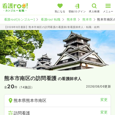
気になる
登録/ログイン
求人検索
メニュー
看護roo![カンゴルー]
看護roo! 転職
熊本県
熊本市
熊本市南区
【2026年8月最新】熊本市南区の訪問看護の看護師/准看護師求人・転職・給料
熊本市南区の訪問看護
の看護師求人
20
2026/08/06
更新
全
件（14施設）
変更
熊本県熊本市南区
変更
訪問看護