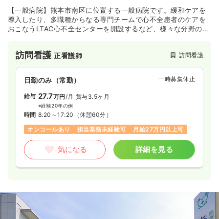
【一般病院】熊本市南区に位置する一般病院です。緩和ケアを
導入したり、多職種からなる専門チームで心不全患者のケアを
おこなうLTAC心不全センターを開設するなど、様々な分野の医
療を提供しています。また予防医学にも力を入れており、健康
診断や各種健康教室などを通じて地域医療に貢献しています。
訪問看護
訪問看護
正看護師
通院が困難な方に対しては訪問サービスを提供しており、患者
様一人ひとりに寄り添った医療を心がけています。
一時募集休止
日勤のみ（常勤）
27.7
給与
万円
/月
賞与3.5ヶ月
※経験20年の例
時間
8:20～17:20
（休憩60分）
オンコールあり
担当業務未経験可
月給27万円以上可
気になる
詳細を見る