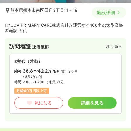
熊本県熊本市南区田迎3丁目11－18
施設詳細
HYUGA PRIMARY CARE株式会社が運営する168室の大型高齢
者施設です。
訪問看護
サ高住
正看護師
2交代（常勤）
36.8〜42.2
給与
万円
/月
賞与2ヶ月
※経験2年の例
時間
7:00～16:00
（休憩60分）
月給40万円以上可
気になる
詳細を見る