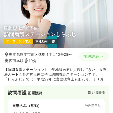
医療法人社団松下会
訪問看護ステーションしらふじ
エージェント求人
車通勤可
寮
熊本県熊本市南区薄場 1丁目10番28号
施設詳細
西熊本駅
10分
【訪問看護ステーション】長年地域医療に貢献してきた、医療
法人松下会を運営母体に持つ訪問看護ステーションです。
「しらふじ」では、平成29年に言語聴覚士も加わり、よりおひ
とりおひとりの状態に合わせたサービスを提供できる環境体制
を整えています。訪問看護のみならず、医療法人社団 松下会と
訪問看護
訪問看護
正看護師
して、一般診療や透析・介護老人保健施設など、医療・福祉の
分野で幅広く地域に貢献している法人です。
一時募集休止
日勤のみ（常勤）