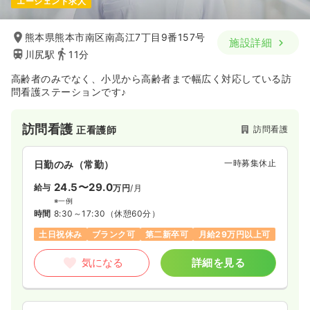
エージェント求人
熊本県熊本市南区南高江7丁目9番157号
施設詳細
川尻駅
11分
高齢者のみでなく、小児から高齢者まで幅広く対応している訪
問看護ステーションです♪
訪問看護
訪問看護
正看護師
一時募集休止
日勤のみ（常勤）
24.5〜29.0
給与
万円
/月
※一例
時間
8:30～17:30
（休憩60分）
土日祝休み
ブランク可
第二新卒可
月給29万円以上可
気になる
詳細を見る