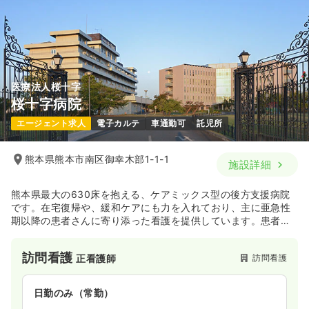
医療法人桜十字
桜十字病院
エージェント求人
電子カルテ
車通勤可
託児所
熊本県熊本市南区御幸木部1-1-1
施設詳細
熊本県最大の630床を抱える、ケアミックス型の後方支援病院
です。在宅復帰や、緩和ケアにも力を入れており、主に亜急性
期以降の患者さんに寄り添った看護を提供しています。患者さ
んのニーズに合わせ、多様な独自のプロジェクトを行なってい
ます。
訪問看護
訪問看護
正看護師
日勤のみ（常勤）