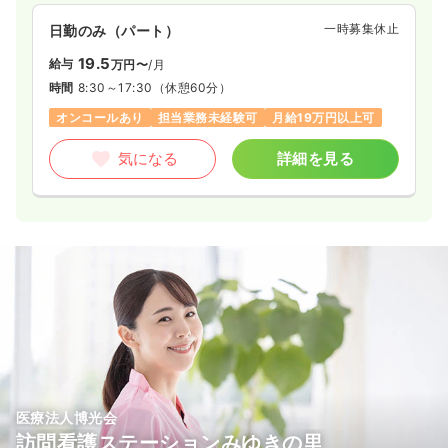
一時募集休止
日勤のみ（パート）
19.5
給与
万円〜
/月
時間
8:30～17:30
（休憩60分）
オンコールあり
担当業務未経験可
月給19万円以上可
気になる
詳細を見る
医療法人博光会
訪問看護ステーションみゆきの里