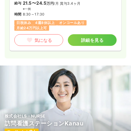
21.5〜24.5
給与
万円
/月
賞与3.4ヶ月
※一例
時間
8:30～17:30
日祝休み
4週8休以上
オンコールあり
月給24万円以上可
気になる
詳細を見る
株式会社LS・NURSE
訪問看護ステーションKanau