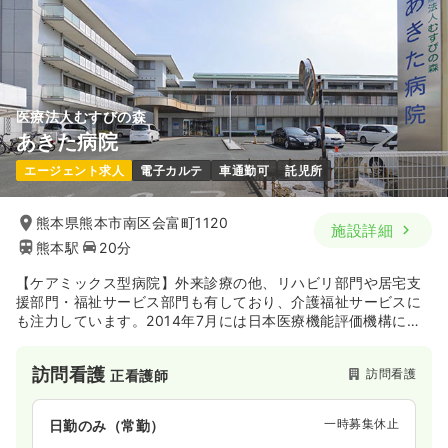
医療法人むすびの森
あきた病院
エージェント求人
電子カルテ
車通勤可
託児所
熊本県熊本市南区会富町1120
施設詳細
熊本駅
20分
【ケアミックス型病院】外来診療の他、リハビリ部門や居宅支
援部門・福祉サービス部門も有しており、介護福祉サービスに
も注力しています。2014年7月には日本医療機能評価機構によ
る病院機能評価の認定を受け、高い医療水準のもと医療・看
護・介護サービスを提供しています。
訪問看護
訪問看護
正看護師
一時募集休止
日勤のみ（常勤）