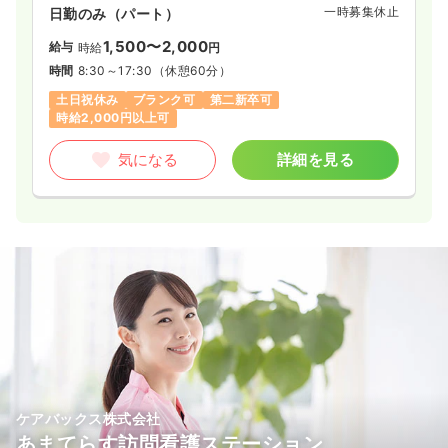
一時募集休止
日勤のみ（パート）
1,500〜2,000
給与
時給
円
時間
8:30～17:30
（休憩60分）
土日祝休み
ブランク可
第二新卒可
時給2,000円以上可
気になる
詳細を見る
ケアバックス株式会社
あまてらす訪問看護ステーション