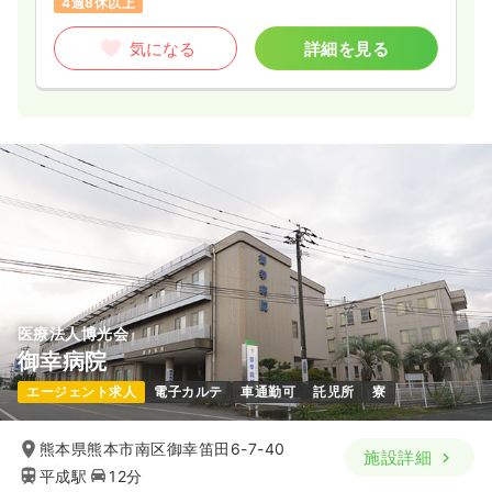
4週8休以上
気になる
詳細を見る
医療法人博光会
御幸病院
エージェント求人
電子カルテ
車通勤可
託児所
寮
熊本県熊本市南区御幸笛田6-7-40
施設詳細
平成駅
12分