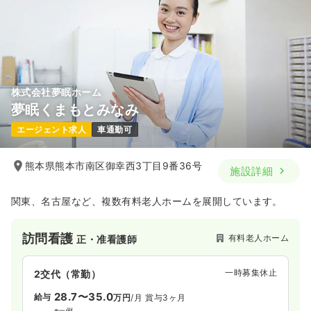
株式会社夢眠ホーム
夢眠くまもとみなみ
エージェント求人
車通勤可
熊本県熊本市南区御幸西3丁目9番36号
施設詳細
関東、名古屋など、複数有料老人ホームを展開しています。
訪問看護
有料老人ホーム
正・准看護師
一時募集休止
2交代（常勤）
28.7〜35.0
給与
万円
/月
賞与3ヶ月
※一例