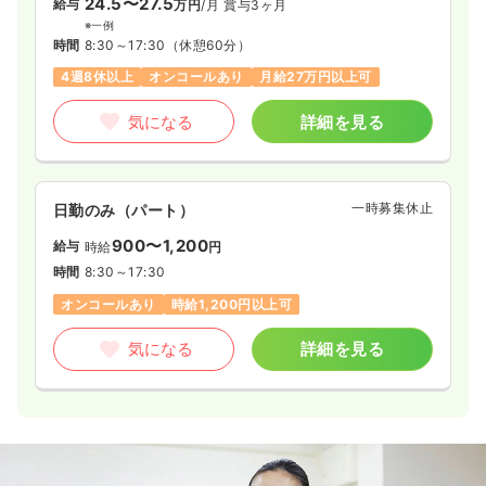
24.5〜27.5
給与
万円
/月
賞与3ヶ月
※一例
時間
8:30～17:30
（休憩60分）
4週8休以上
オンコールあり
月給27万円以上可
気になる
詳細を見る
一時募集休止
日勤のみ（パート）
900〜1,200
給与
時給
円
時間
8:30～17:30
オンコールあり
時給1,200円以上可
気になる
詳細を見る