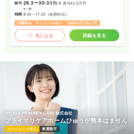
28.3〜30.3
給与
万円
/月
賞与42.0万円
※一例
時間
8:30～17:30
（休憩60分）
日曜休み
オンコールあり
月給30万円以上可
気になる
詳細を見る
HYUGA PRIMARY CARE株式会社
プライマリケアホームひゅうが熊本はません
エージェント求人
車通勤可