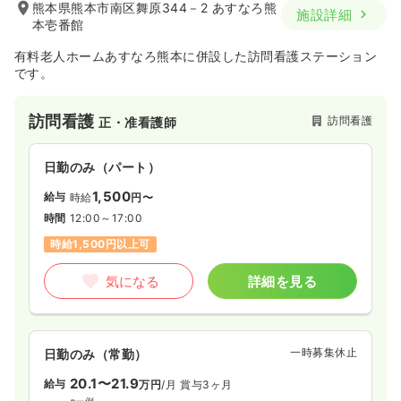
熊本県熊本市南区舞原344－2 あすなろ熊
施設詳細
本壱番館
有料老人ホームあすなろ熊本に併設した訪問看護ステーション
です。
訪問看護
訪問看護
正・准看護師
日勤のみ（パート）
1,500
給与
時給
円〜
時間
12:00～17:00
時給1,500円以上可
気になる
詳細を見る
一時募集休止
日勤のみ（常勤）
20.1〜21.9
給与
万円
/月
賞与3ヶ月