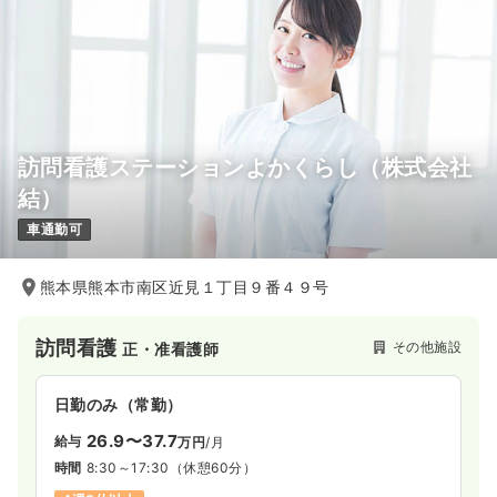
訪問看護ステーションよかくらし（株式会社
結）
車通勤可
熊本県熊本市南区近見１丁目９番４９号
訪問看護
その他施設
正・准看護師
日勤のみ（常勤）
26.9〜37.7
給与
万円
/月
時間
8:30～17:30
（休憩60分）