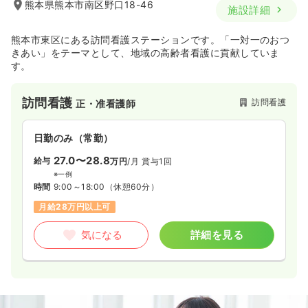
熊本県熊本市南区野口18-46
施設詳細
熊本市東区にある訪問看護ステーションです。「一対一のおつ
きあい」をテーマとして、地域の高齢者看護に貢献していま
す。
訪問看護
訪問看護
正・准看護師
日勤のみ（常勤）
27.0〜28.8
給与
万円
/月
賞与1回
※一例
時間
9:00～18:00
（休憩60分）
月給28万円以上可
気になる
詳細を見る