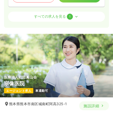
訪問看護
訪問看護
正看護師 / 管理職
すべての求人を見る
1
一時募集休止
日勤のみ（常勤）
給与
お問い合わせください
時間
8:30～17:30
（休憩60分）
日祝休み
4週8休以上
オンコールあり
気になる
詳細を見る
医療法人社団嵩山会
宗像医院
エージェント求人
車通勤可
熊本県熊本市南区城南町阿高325-1
施設詳細