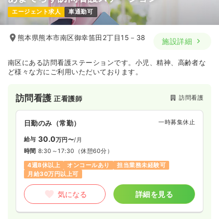
エージェント求人
車通勤可
熊本県熊本市南区御幸笛田2丁目15－38
施設詳細
南区にある訪問看護ステーションです。小児、精神、高齢者な
ど様々な方にご利用いただいております。
訪問看護
訪問看護
正看護師
一時募集休止
日勤のみ（常勤）
30.0
給与
万円〜
/月
時間
8:30～17:30
（休憩60分）
4週8休以上
オンコールあり
担当業務未経験可
月給30万円以上可
気になる
詳細を見る