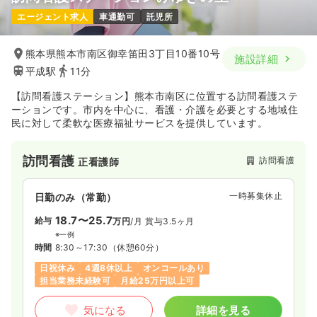
エージェント求人
車通勤可
託児所
熊本県熊本市南区御幸笛田3丁目10番10号
施設詳細
平成駅
11分
【訪問看護ステーション】熊本市南区に位置する訪問看護ステ
ーションです。市内を中心に、看護・介護を必要とする地域住
民に対して柔軟な医療福祉サービスを提供しています。
訪問看護
訪問看護
正看護師
一時募集休止
日勤のみ（常勤）
18.7〜25.7
給与
万円
/月
賞与3.5ヶ月
※一例
時間
8:30～17:30
（休憩60分）
日祝休み
4週8休以上
オンコールあり
担当業務未経験可
月給25万円以上可
気になる
詳細を見る