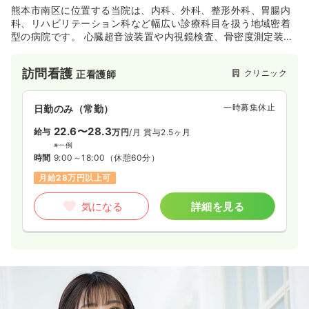
熊本市南区に位置する当院は、内科、外科、整形外科、胃腸内
科、リハビリテーション科など幅広い診療科目を扱う地域密着
型の病院です。 心臓超音波装置や内視鏡検査、骨密度測定装置
など各種専門機器を導入し、循環器疾患、悪性疾患の早期発
見、認知症、慢性疼痛性疾患まで幅広く対応しています。
訪問看護
クリニック
正看護師
一時募集休止
日勤のみ（常勤）
22.6〜28.3
給与
万円
/月
賞与2.5ヶ月
※一例
時間
9:00～18:00
（休憩60分）
月給28万円以上可
気になる
詳細を見る