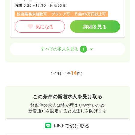
時間
8:30～17:30
（休憩60分）
担当業務未経験可
ブランク可
月給35万円以上可
気になる
詳細を見る
訪問看護
有料老人ホーム
正看護師 / 管理職
すべての求人を見る
1
一時募集休止
2交代（常勤）
28.2〜41.4
14
給与
万円
/月
賞与3ヶ月
1~14件（全
件）
※一例
時間
8:30～17:30
（休憩60分）
月給40万円以上可
この条件の新着求人を受け取る
気になる
詳細を見る
好条件の求人は枠が埋まりやすいため
新着通知を設定すると見逃しを防げます
LINEで受け取る