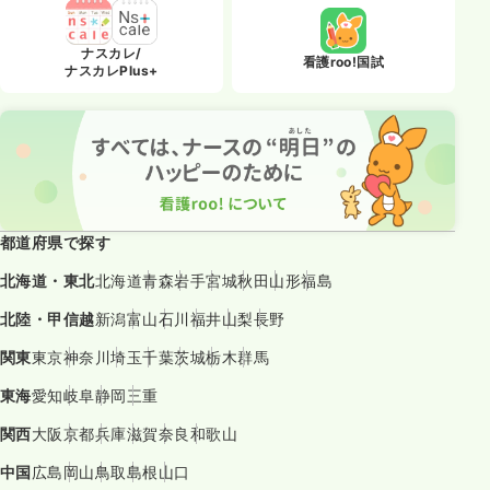
ナスカレ/
看護roo!国試
ナスカレPlus+
都道府県で探す
北海道・東北
北海道
青森
岩手
宮城
秋田
山形
福島
北陸・甲信越
新潟
富山
石川
福井
山梨
長野
関東
東京
神奈川
埼玉
千葉
茨城
栃木
群馬
東海
愛知
岐阜
静岡
三重
関西
大阪
京都
兵庫
滋賀
奈良
和歌山
中国
広島
岡山
鳥取
島根
山口