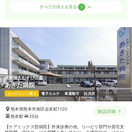
検診・健診
新卒可
月給25万円以上可
一般病院
正・准看護師
すべての求人を見る
2
気になる
詳細を見る
一時募集休止
日勤のみ（パート）
1,200
給与
時給
円〜
その他
一般病院
正・准看護師
時間
17:00～21:00
土日祝休み
時給1,200円以上可
一時募集休止
2交代（常勤）
気になる
詳細を見る
19.6〜26.6
給与
万円
/月
賞与2回
※一例
時間
8:30～17:30
医療法人むすびの森
一時募集休止
4週8休以上
月給26万円以上可
日勤のみ（契約社員）
あきた病院
19.2
給与
万円〜
/月
賞与0.5ヶ月
気になる
詳細を見る
エージェント求人
電子カルテ
車通勤可
託児所
※一例
時間
8:30～17:00
（休憩60分）
熊本県熊本市南区会富町1120
施設詳細
土日祝休み
月給19万円以上可
熊本駅
20分
気になる
詳細を見る
【ケアミックス型病院】外来診療の他、リハビリ部門や居宅支