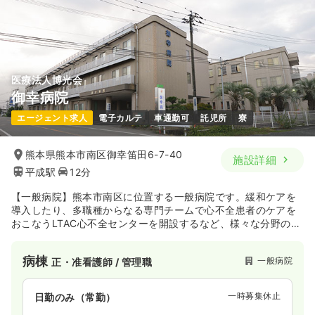
年間休日124日
月給19万円以上可
気になる
詳細を見る
医療法人博光会
御幸病院
一時募集休止
日勤のみ（パート）
エージェント求人
電子カルテ
車通勤可
託児所
寮
1,050
給与
時給
円〜
時間
8:15～17:15
（休憩60分）
熊本県熊本市南区御幸笛田6-7-40
施設詳細
時給1,000円以上可
平成駅
12分
気になる
詳細を見る
【一般病院】熊本市南区に位置する一般病院です。緩和ケアを
導入したり、多職種からなる専門チームで心不全患者のケアを
おこなうLTAC心不全センターを開設するなど、様々な分野の医
介護・福祉系
療を提供しています。また予防医学にも力を入れており、健康
デイケア・デイサービス
正・准看護師
診断や各種健康教室などを通じて地域医療に貢献しています。
病棟
一般病院
正・准看護師 / 管理職
通院が困難な方に対しては訪問サービスを提供しており、患者
一時募集休止
日勤のみ（常勤）
様一人ひとりに寄り添った医療を心がけています。
19.0
一時募集休止
給与
日勤のみ（常勤）
万円〜
/月
賞与2回
※一例