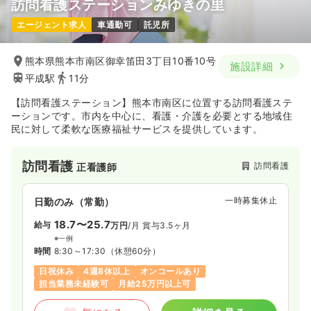
訪問看護ステーションみゆきの里
エージェント求人
車通勤可
託児所
熊本県熊本市南区御幸笛田3丁目10番10号
施設詳細
平成駅
11分
【訪問看護ステーション】熊本市南区に位置する訪問看護ステ
ーションです。市内を中心に、看護・介護を必要とする地域住
民に対して柔軟な医療福祉サービスを提供しています。
訪問看護
訪問看護
正看護師
一時募集休止
日勤のみ（常勤）
18.7〜25.7
給与
万円
/月
賞与3.5ヶ月
※一例
時間
8:30～17:30
（休憩60分）
日祝休み
4週8休以上
オンコールあり
担当業務未経験可
月給25万円以上可