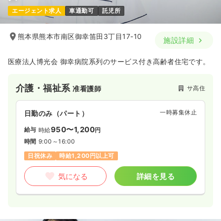
エージェント求人
車通勤可
託児所
熊本県熊本市南区御幸笛田3丁目17-10
施設詳細
医療法人博光会 御幸病院系列のサービス付き高齢者住宅です。
介護・福祉系
サ高住
准看護師
一時募集休止
日勤のみ（パート）
950〜1,200
給与
時給
円
時間
9:00～16:00
日祝休み
時給1,200円以上可
気になる
詳細を見る