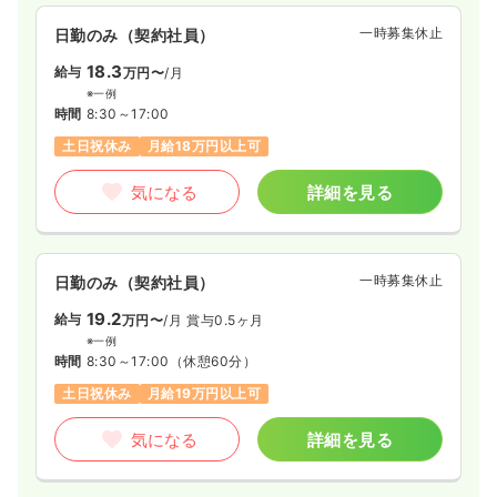
一時募集休止
日勤のみ（契約社員）
訪問診療
一般病院
正看護師
18.3
給与
万円〜
/月
※一例
一時募集休止
日勤のみ（常勤）
時間
8:30～17:00
土日祝休み
月給18万円以上可
19.9〜27.4
給与
万円
/月
賞与3.5ヶ月
※一例
気になる
詳細を見る
時間
8:30～17:30
（休憩60分）
土日祝休み
オンコールあり
月給27万円以上可
気になる
詳細を見る
一時募集休止
日勤のみ（契約社員）
19.2
給与
万円〜
/月
賞与0.5ヶ月
その他
※一例
一般病院
認定看護師
時間
8:30～17:00
（休憩60分）
土日祝休み
月給19万円以上可
一時募集休止
日勤のみ（常勤）
19.6〜25.6
気になる
詳細を見る
給与
万円
/月
賞与2回
※一例
時間
8:30～17:30