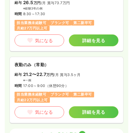
26.5
給与
万円
/月
賞与73.7万円
※経験3年の例
時間
8:30～17:30
担当業務未経験可
ブランク可
第二新卒可
月給27万円以上可
気になる
詳細を見る
夜勤のみ（常勤）
21.2〜22.7
給与
万円
/月
賞与3.5ヶ月
※一例
時間
17:00～9:00
（休憩90分）
担当業務未経験可
ブランク可
第二新卒可
月給22万円以上可
気になる
詳細を見る
訪問看護
訪問看護
正看護師