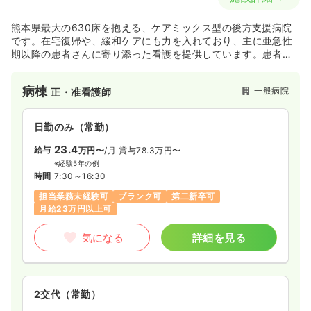
熊本県最大の630床を抱える、ケアミックス型の後方支援病院
です。在宅復帰や、緩和ケアにも力を入れており、主に亜急性
期以降の患者さんに寄り添った看護を提供しています。患者さ
んのニーズに合わせ、多様な独自のプロジェクトを行なってい
ます。
病棟
一般病院
正・准看護師
日勤のみ（常勤）
23.4
給与
万円〜
/月
賞与78.3万円〜
※経験5年の例
時間
7:30～16:30
担当業務未経験可
ブランク可
第二新卒可
月給23万円以上可
気になる
詳細を見る
2交代（常勤）