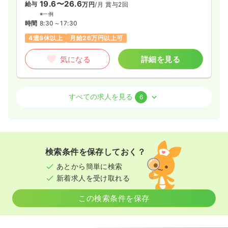
19.6〜26.6
給与
万円
/月
賞与2回
時間
8:15～17:15
（休憩60分）
※一例
年間休日124日
月給19万円以上可
時間
8:30～17:30
4週8休以上
月給26万円以上可
気になる
詳細を見る
気になる
詳細を見る
一時募集休止
日勤のみ（パート）
外来
一般病院
正・准看護師
すべての求人を見る
6
0.1
給与
万円〜
/月
時間
8:15～17:15
（休憩60分）
一時募集休止
日勤のみ（常勤）
気になる
詳細を見る
19.6〜26.6
給与
万円
/月
賞与2回
※一例
検索条件を保存しておく？
時間
8:30～17:30
あとから簡単に検索
4週8休以上
月給26万円以上可
新着求人を受け取れる
気になる
詳細を見る
この検索条件を保存
検診・健診
一般病院
正・准看護師