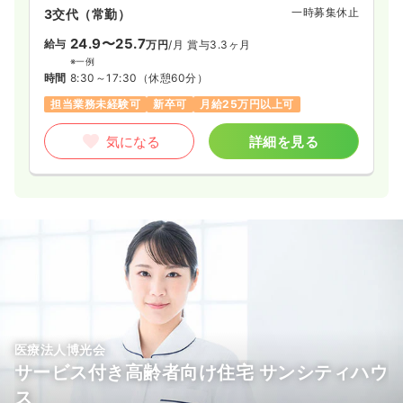
一時募集休止
3交代（常勤）
24.9〜25.7
給与
万円
/月
賞与3.3ヶ月
※一例
時間
8:30～17:30
（休憩60分）
担当業務未経験可
新卒可
月給25万円以上可
気になる
詳細を見る
医療法人博光会
サービス付き高齢者向け住宅 サンシティハウ
ス