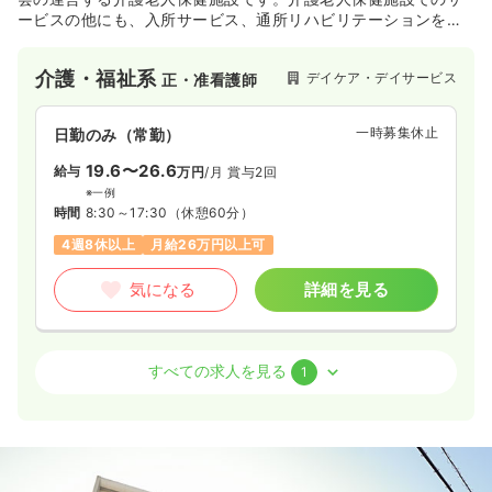
ービスの他にも、入所サービス、通所リハビリテーションを提
供しています。認知症や食、教育の取り組みを行うと共に、ご
利用者さまやご家族の方に寄り添った形で、自立した暮らしの
介護・福祉系
デイケア・デイサービス
正・准看護師
ためのサポートをしています。
一時募集休止
日勤のみ（常勤）
19.6〜26.6
給与
万円
/月
賞与2回
※一例
時間
8:30～17:30
（休憩60分）
4週8休以上
月給26万円以上可
気になる
詳細を見る
介護・福祉系
介護老人保健施設
正・准看護師
すべての求人を見る
1
一時募集休止
2交代（常勤）
23.6〜30.6
給与
万円
/月
賞与3.5ヶ月
※一例