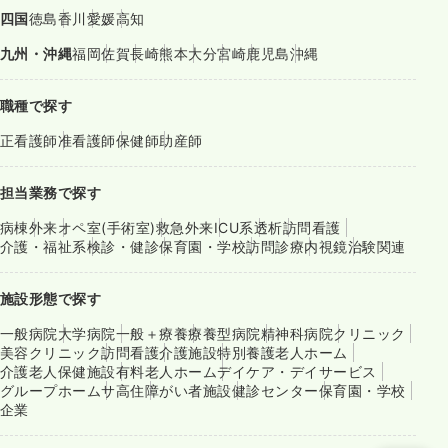
四国
徳島
香川
愛媛
高知
九州・沖縄
福岡
佐賀
長崎
熊本
大分
宮崎
鹿児島
沖縄
職種で探す
正看護師
准看護師
保健師
助産師
担当業務で探す
病棟
外来
オペ室(手術室)
救急外来
ICU系
透析
訪問看護
介護・福祉系
検診・健診
保育園・学校
訪問診療
内視鏡
治験関連
施設形態で探す
一般病院
大学病院
一般＋療養
療養型病院
精神科病院
クリニック
美容クリニック
訪問看護
介護施設
特別養護老人ホーム
介護老人保健施設
有料老人ホーム
デイケア・デイサービス
グループホーム
サ高住
障がい者施設
健診センター
保育園・学校
企業