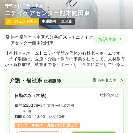
株式会社ニチイ学館
ニチイケアセンター熊本飽田東
エージェント求人
車通勤可
託児所
熊本県熊本市南区八分字町50－1 ニチイケ
施設詳細
アセンター熊本飽田東
【有料老人ホーム】ニチイ学館が母体の有料老人ホームです。
ニチイ学館は、医療・介護・保育の事業を柱として、人材教育
から資格取得、就業までをサポートし、全国に展開している企
業です。
介護・福祉系
有料老人ホーム
正看護師
一時募集休止
日勤のみ（常勤）
23.0
給与
万円
/月
賞与〜64.0万円
※一例
時間
9:00～18:00
（休憩60分）
オンコールあり
月給23万円以上可