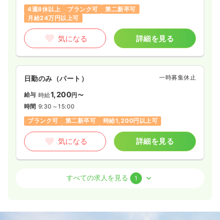
4週8休以上
ブランク可
第二新卒可
月給24万円以上可
気になる
詳細を見る
一時募集休止
日勤のみ（パート）
1,200
給与
時給
円〜
時間
9:30～15:00
ブランク可
第二新卒可
時給1,200円以上可
気になる
詳細を見る
訪問看護
訪問看護
正看護師
すべての求人を見る
1
一時募集休止
日勤のみ（常勤）
21.5〜24.5
給与
万円
/月
賞与3.4ヶ月