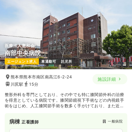
※一例
時間
8:30～17:30
日祝休み
4週8休以上
オンコールあり
月給24万円以上可
気になる
詳細を見る
医療法人憲和会
南部中央病院
エージェント求人
車通勤可
託児所
熊本県熊本市南区南高江6-2-24
施設詳細
川尻駅
15分
整形外科を専門としており、その中でも特に膝関節外科の治療
を得意としている病院です。膝関節鏡視下手術などの内視鏡手
術をはじめ、人工膝関節手術を数多く手がけており、また近年
では最新の方法による骨切り術も増加しております。 年間約
300例ほどの手術を行っており、特に変形性膝関節症の手術は
病棟
一般病院
正看護師
年々増加傾向にあり、中でも人工膝関節置換術は平成28年より
年間100例以上に達しております。