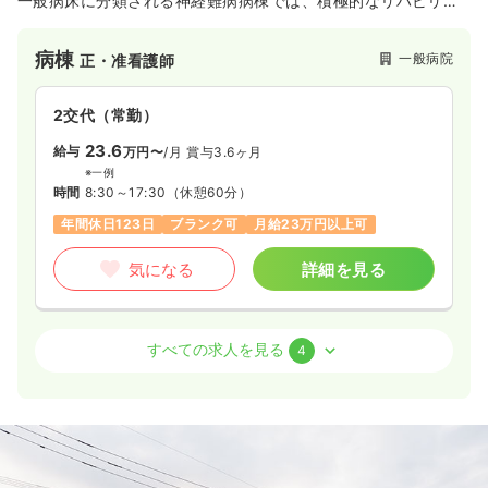
一般病床に分類される神経難病病棟では、積極的なリハビリ治
療を実施しているほか、リハビリ専門の病棟を有し、50名以上
のリハビリ専門のスタッフも在籍しています。回復期から精神
病棟
一般病院
正・准看護師
医療の分野にいたるまで、地域に密着した診療・サービスを提
供している病院です。
2交代（常勤）
23.6
給与
万円〜
/月
賞与3.6ヶ月
※一例
時間
8:30～17:30
（休憩60分）
年間休日123日
ブランク可
月給23万円以上可
気になる
詳細を見る
外来
一般病院
正・准看護師
すべての求人を見る
4
一時募集休止
日勤のみ（常勤）
19.0
給与
万円〜
/月
賞与2回
※一例
時間
8:15～17:15
（休憩60分）