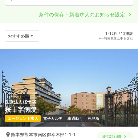
条件の保存・新着求人のお知らせ設定
1-12件 / 12施設
※一時募集休止中を含む
医療法人桜十字
桜十字病院
エージェント求人
電子カルテ
車通勤可
託児所
熊本県熊本市南区御幸木部1-1-1
施設詳細