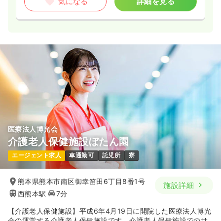
気になる
詳細を見る
医療法人博光会
介護老人保健施設ぼたん園
エージェント求人
車通勤可
託児所
寮
熊本県熊本市南区御幸笛田6丁目8番1号
施設詳細
西熊本駅
7分
【介護老人保健施設】平成6年4月19日に開院した医療法人博光
会の運営する介護老人保健施設です。介護老人保健施設でのサ