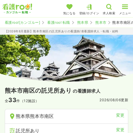
気になる
登録/ログイン
求人検索
メニュー
看護roo![カンゴルー]
看護roo! 転職
熊本県
熊本市
熊本市南区
【2026年8月最新】熊本市南区の託児所ありの看護師/准看護師求人・転職・給料
熊本市南区の託児所あり
の看護師求人
33
2026/08/06
更新
全
件（12施設）
変更
熊本県熊本市南区
変更
託児所あり