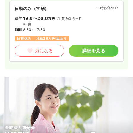
一時募集休止
日勤のみ（常勤）
19.6〜26.6
給与
万円
/月
賞与3.5ヶ月
※一例
時間
8:30～17:30
日祝休み
月給26万円以上可
気になる
詳細を見る
医療法人博光会