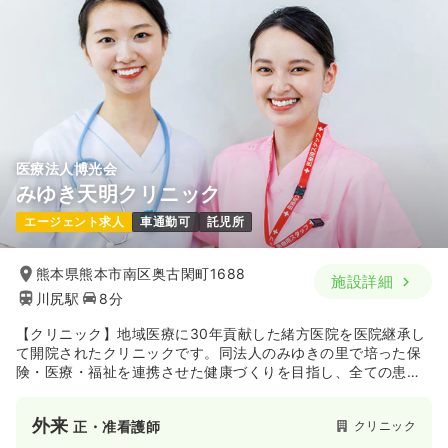
医療法人博光会
みゆき天明クリニック
エージェント求人
車通勤可
託児所
熊本県熊本市南区奥古閑町1688
施設詳細
川尻駅
8分
【クリニック】地域医療に30年貢献した緒方医院を医院継承し
て開院されたクリニックです。同法人のみゆきの里で培った保
険・医療・福祉を連携させた健康づくりを目指し、全ての患者
様に対して、心から健やかに元気になって頂けるよう支援して
います。
外来
クリニック
正・准看護師