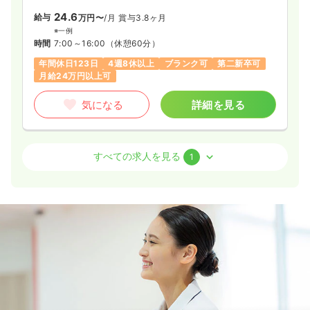
24.6
給与
万円〜
/月
賞与3.8ヶ月
※一例
時間
7:00～16:00
（休憩60分）
年間休日123日
4週8休以上
ブランク可
第二新卒可
月給24万円以上可
気になる
詳細を見る
検診・健診
一般病院
保健師
すべての求人を見る
1
一時募集休止
日勤のみ（常勤）
19.3〜24.3
給与
万円
/月
賞与3.8ヶ月
※一例
時間
8:30～17:30
（休憩60分）
土日祝休み
年間休日123日
月給24万円以上可
気になる
詳細を見る