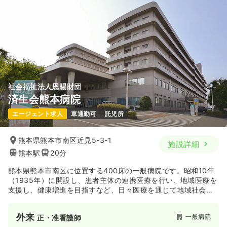
一時募集休止
日勤のみ（常勤）
給与
お問い合わせください
時間
8:30～17:30
4週8休以上
気になる
詳細を見る
社会福祉法人恩賜財団
済生会熊本病院
エージェント求人
車通勤可
託児所
訪問看護
訪問看護
正看護師
熊本県熊本市南区近見5-3-1
施設詳細
一時募集休止
日勤のみ（常勤）
熊本駅
20分
27.7
給与
万円
/月
賞与3.5ヶ月
熊本県熊本市南区に位置する400床の一般病院です。昭和10年
※経験20年の例
（1935年）に開設し、患者主体の連携医療を行い、地域医療を
時間
8:20～17:20
（休憩60分）
支援し、健康増進を目指すなど、日々医療を通じて地域社会へ
オンコールあり
担当業務未経験可
月給27万円以上可
の貢献を目指しています。現在では、手術支援ロボットなどの
最先端の医療技術を取り入れ、高度な医療を提供し続けていま
外来
一般病院
正・准看護師
気になる
詳細を見る
す。