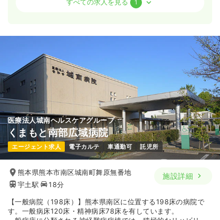
すべての求人を見る
1
日勤のみ（常勤）
28.3〜30.3
給与
万円
/月
賞与42.0万円
※一例
時間
8:30～17:30
（休憩60分）
日曜休み
オンコールあり
月給30万円以上可
気になる
詳細を見る
医療法人城南ヘルスケアグループ
くまもと南部広域病院
エージェント求人
電子カルテ
車通勤可
託児所
熊本県熊本市南区城南町舞原無番地
施設詳細
宇土駅
18分
【一般病院（198床）】熊本県南区に位置する198床の病院で
す。一般病床120床・精神病床78床を有しています。