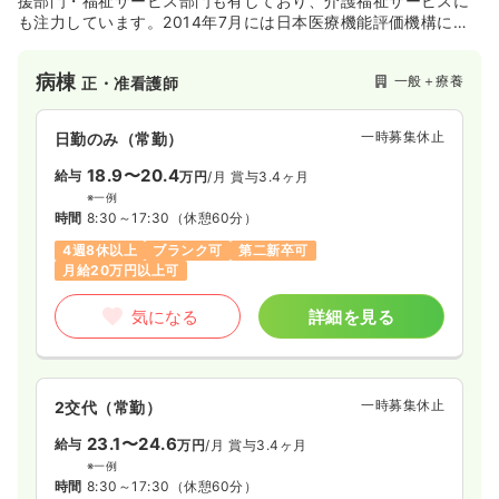
援部門・福祉サービス部門も有しており、介護福祉サービスに
も注力しています。2014年7月には日本医療機能評価機構によ
る病院機能評価の認定を受け、高い医療水準のもと医療・看
護・介護サービスを提供しています。
病棟
一般＋療養
正・准看護師
一時募集休止
日勤のみ（常勤）
18.9〜20.4
給与
万円
/月
賞与3.4ヶ月
※一例
時間
8:30～17:30
（休憩60分）
4週8休以上
ブランク可
第二新卒可
月給20万円以上可
気になる
詳細を見る
一時募集休止
2交代（常勤）
23.1〜24.6
給与
万円
/月
賞与3.4ヶ月
※一例
時間
8:30～17:30
（休憩60分）