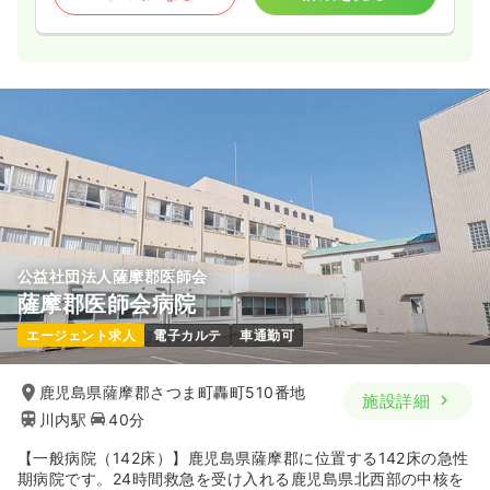
公益社団法人薩摩郡医師会
薩摩郡医師会病院
エージェント求人
電子カルテ
車通勤可
鹿児島県薩摩郡さつま町轟町510番地
施設詳細
川内駅
40分
【一般病院（142床）】鹿児島県薩摩郡に位置する142床の急性
期病院です。24時間救急を受け入れる鹿児島県北西部の中核を