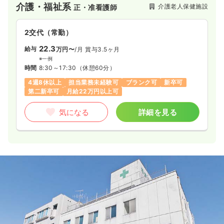
介護・福祉系
介護老人保健施設
正・准看護師
一時募集休止
日勤のみ（常勤）
2交代（常勤）
16.6〜29.5
給与
万円
/月
賞与3.5ヶ月
※一例
22.3
給与
万円〜
/月
賞与3.5ヶ月
時間
8:30～17:30
（休憩60分）
※一例
時間
8:30～17:30
（休憩60分）
月給29万円以上可
4週8休以上
担当業務未経験可
ブランク可
新卒可
気になる
詳細を見る
第二新卒可
月給22万円以上可
気になる
詳細を見る
透析
一般病院
正・准看護師
一時募集休止
日勤のみ（常勤）
19.3
給与
万円〜
/月
賞与3回
※一例
時間
7:30～16:30
ブランク可
月給19万円以上可
気になる
詳細を見る