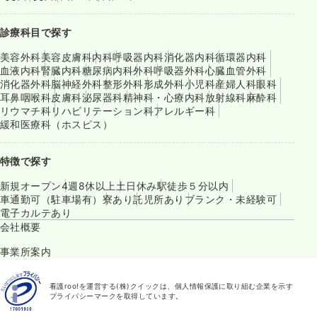
診療科目で探す
美容外科
美容皮膚科
内科
呼吸器内科
消化器内科
循環器内科
血液内科
腎臓内科
糖尿病内科
外科
呼吸器外科
心臓血管外科
消化器外科
脳神経外科
整形外科
形成外科
小児科
産婦人科
眼科
耳鼻咽喉科
皮膚科
泌尿器科
精神科・心療内科
放射線科
麻酔科
リウマチ科
リハビリテーション科
アレルギー科
緩和医療科（ホスピス）
特徴で探す
新規オープン
4週8休以上
土日休み
駅徒歩５分以内
車通勤可（駐車場有）
寮あり
託児所あり
ブランク・未経験可
電子カルテあり
会社概要
事業所案内
看護roo!を運営する(株)クイックは、個人情報保護に取り組む企業を示す
プライバシーマークを取得しています。