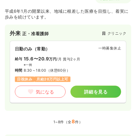
平成6年1月の開業以来、地域に根差した医療を目指し、着実に
歩みを続けています。
外来
クリニック
正・准看護師
一時募集休止
日勤のみ（常勤）
15.6〜20.9
給与
万円
/月
賞与2ヶ月
※一例
時間
8:30～18:00
（休憩60分）
日祝休み
月給20万円以上可
気になる
詳細を見る
8
1~8件（全
件）