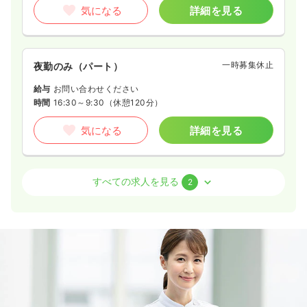
気になる
詳細を見る
一時募集休止
夜勤のみ（パート）
給与
お問い合わせください
時間
16:30～9:30
（休憩120分）
気になる
詳細を見る
外来
一般病院
正・准看護師
すべての求人を見る
2
一時募集休止
日勤のみ（常勤）
18.7〜23.0
給与
万円
/月
賞与2回
※一例
時間
8:30～17:00
月給23万円以上可