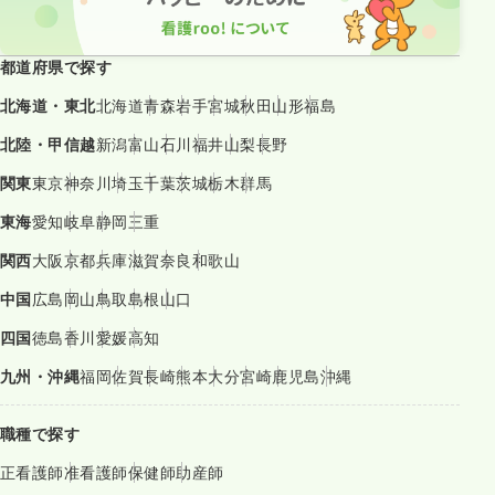
都道府県で探す
北海道・東北
北海道
青森
岩手
宮城
秋田
山形
福島
北陸・甲信越
新潟
富山
石川
福井
山梨
長野
関東
東京
神奈川
埼玉
千葉
茨城
栃木
群馬
東海
愛知
岐阜
静岡
三重
関西
大阪
京都
兵庫
滋賀
奈良
和歌山
中国
広島
岡山
鳥取
島根
山口
四国
徳島
香川
愛媛
高知
九州・沖縄
福岡
佐賀
長崎
熊本
大分
宮崎
鹿児島
沖縄
職種で探す
正看護師
准看護師
保健師
助産師