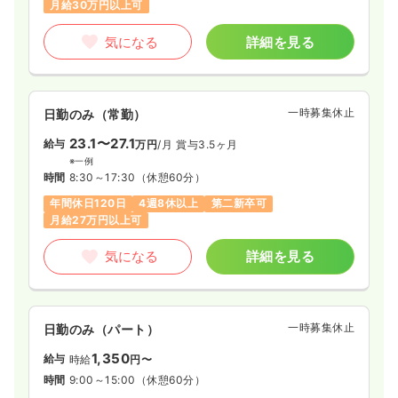
月給30万円以上可
気になる
詳細を見る
一時募集休止
日勤のみ（常勤）
23.1〜27.1
給与
万円
/月
賞与3.5ヶ月
※一例
時間
8:30～17:30
（休憩60分）
年間休日120日
4週8休以上
第二新卒可
月給27万円以上可
気になる
詳細を見る
一時募集休止
日勤のみ（パート）
1,350
給与
時給
円〜
時間
9:00～15:00
（休憩60分）