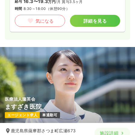
16.3〜19.3
給与
万円
/月
賞与3.5ヶ月
時間
8:30～18:00
（休憩90分）
気になる
詳細を見る
医療法人隆英会
ますざき医院
エージェント求人
車通勤可
鹿児島県薩摩郡さつま町広瀬673
施設詳細