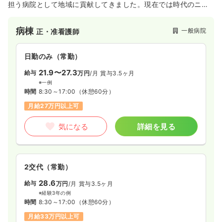
担う病院として地域に貢献してきました。現在では時代のニー
ズにあわせ地域包括ケア病棟も開設するなど、急性期から在宅
復帰まで幅広い診療を実施しています。
病棟
一般病院
正・准看護師
日勤のみ（常勤）
21.9〜27.3
給与
万円
/月
賞与3.5ヶ月
※一例
時間
8:30～17:00
（休憩60分）
月給27万円以上可
気になる
詳細を見る
2交代（常勤）
28.6
給与
万円
/月
賞与3.5ヶ月
※経験3年の例
時間
8:30～17:00
（休憩60分）
月給33万円以上可