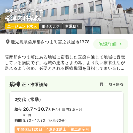
医療法人トウスイ会
稲津内科病院
訪問看護
一般病院
正看護師
エージェント求人
電子カルテ
車通勤可
一時募集休止
日勤のみ（常勤）
鹿児島県薩摩郡さつま町宮之城屋地1378
22.0〜28.7
給与
万円
/月
賞与3.5ヶ月
施設詳細
※一例
時間
8:10～17:10
（休憩60分）
薩摩郡さつま町にある地域に密着した医療を通じて地域に貢献
している病院です。地域の患者さまの為、より良い療養生活が
オンコールあり
月給28万円以上可
送れるよう努め、必要とされる医療機関を目指してまい進して
おります。
気になる
詳細を見る
病棟
一般＋療養
正・准看護師
2交代（常勤）
26.7〜30.7
給与
万円
/月
賞与3.5ヶ月
※一例
時間
8:30～17:30
（休憩60分）
年間休日120日
4週8休以上
第二新卒可