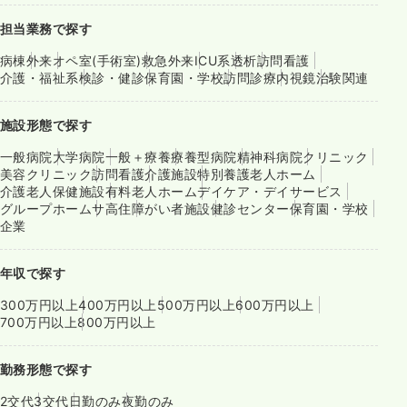
担当業務で探す
病棟
外来
オペ室(手術室)
救急外来
ICU系
透析
訪問看護
介護・福祉系
検診・健診
保育園・学校
訪問診療
内視鏡
治験関連
施設形態で探す
一般病院
大学病院
一般＋療養
療養型病院
精神科病院
クリニック
美容クリニック
訪問看護
介護施設
特別養護老人ホーム
介護老人保健施設
有料老人ホーム
デイケア・デイサービス
グループホーム
サ高住
障がい者施設
健診センター
保育園・学校
企業
年収で探す
300万円以上
400万円以上
500万円以上
600万円以上
700万円以上
800万円以上
勤務形態で探す
2交代
3交代
日勤のみ
夜勤のみ