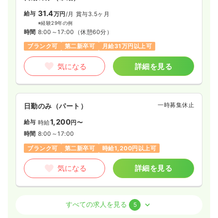
31.4
給与
万円
/月
賞与3.5ヶ月
※経験29年の例
時間
8:00～17:00
（休憩60分）
ブランク可
第二新卒可
月給31万円以上可
気になる
詳細を見る
一時募集休止
日勤のみ（パート）
1,200
給与
時給
円〜
時間
8:00～17:00
ブランク可
第二新卒可
時給1,200円以上可
気になる
詳細を見る
外来
一般病院
正・准看護師
すべての求人を見る
5