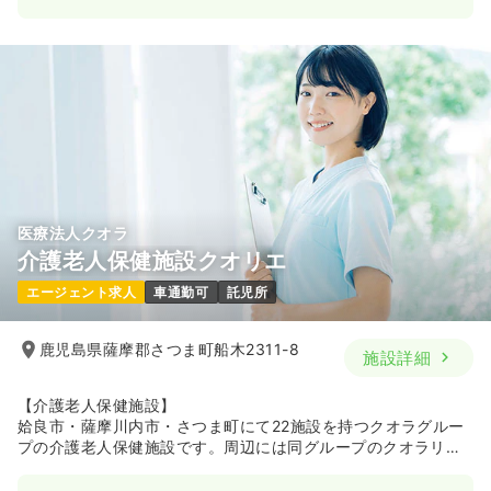
一時募集休止
日勤のみ（常勤）
19.3〜25.0
給与
万円
/月
賞与3.3ヶ月
※一例
時間
8:30～17:30
（休憩60分）
日祝休み
月給25万円以上可
気になる
詳細を見る
医療法人クオラ
介護老人保健施設クオリエ
一時募集休止
日勤のみ（パート）
エージェント求人
車通勤可
託児所
1,200
給与
時給
円〜
時間
9:00～16:00
（休憩60分）
鹿児島県薩摩郡さつま町船木2311-8
施設詳細
日祝休み
時給1,200円以上可
気になる
詳細を見る
【介護老人保健施設】
姶良市・薩摩川内市・さつま町にて22施設を持つクオラグルー
プの介護老人保健施設です。周辺には同グループのクオラリハ
ビリテーション病院や特別養護老人ホームマモリエや保育園ク
オペ室(手術室)
一般病院
正・准看護師
オラキッズ、my薬局さつま等の施設があります。