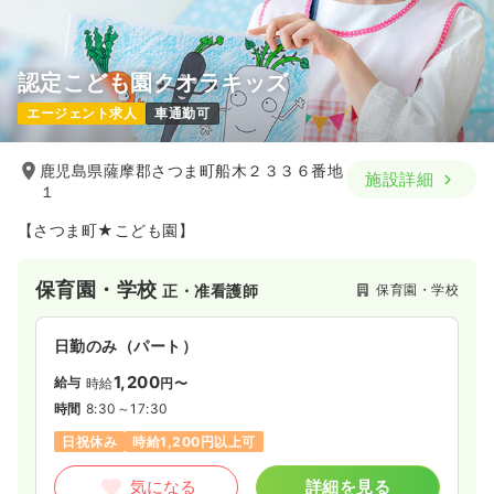
認定こども園クオラキッズ
エージェント求人
車通勤可
鹿児島県薩摩郡さつま町船木２３３６番地
施設詳細
１
【さつま町★こども園】
保育園・学校
保育園・学校
正・准看護師
日勤のみ（パート）
1,200
給与
時給
円〜
時間
8:30～17:30
日祝休み
時給1,200円以上可
気になる
詳細を見る