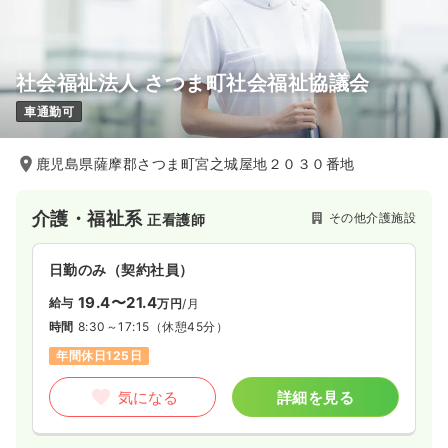
気になる
詳細を見る
社会福祉法人 さつま町社会福祉協議会
一時募集休止
2交代（常勤）
車通勤可
24.1〜28.4
給与
万円
/月
賞与2回
※一例
時間
8:30～17:00
鹿児島県薩摩郡さつま町宮之城屋地２０３０番地
月給28万円以上可
介護・福祉系
その他介護施設
正看護師
気になる
詳細を見る
日勤のみ（契約社員）
19.4〜21.4
給与
万円
/月
時間
8:30～17:15
（休憩45分）
年間休日125日
気になる
詳細を見る