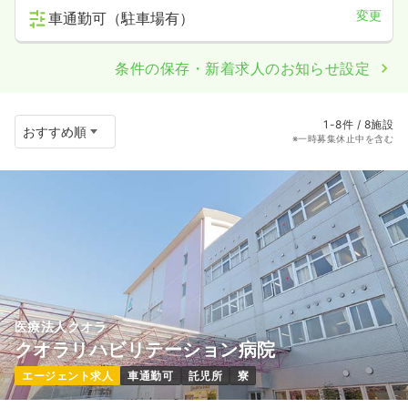
変更
車通勤可（駐車場有）
条件の保存・新着求人のお知らせ設定
1-8件 / 8施設
※一時募集休止中を含む
医療法人クオラ
クオラリハビリテーション病院
エージェント求人
車通勤可
託児所
寮