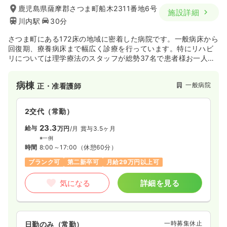
鹿児島県薩摩郡さつま町船木2311番地6号
施設詳細
川内駅
30分
さつま町にある172床の地域に密着した病院です。一般病床から
回復期、療養病床まで幅広く診療を行っています。特にリハビ
リについては理学療法のスタッフが総勢37名で患者様お一人お
一人を支えています。
病棟
一般病院
正・准看護師
2交代（常勤）
23.3
給与
万円
/月
賞与3.5ヶ月
※一例
時間
8:00～17:00
（休憩60分）
ブランク可
第二新卒可
月給29万円以上可
気になる
詳細を見る
一時募集休止
日勤のみ（常勤）