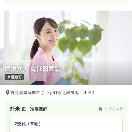
医療法人 海江田医院
車通勤可
鹿児島県薩摩郡さつま町宮之城屋地１４６１
外来
クリニック
正・准看護師
2交代（常勤）