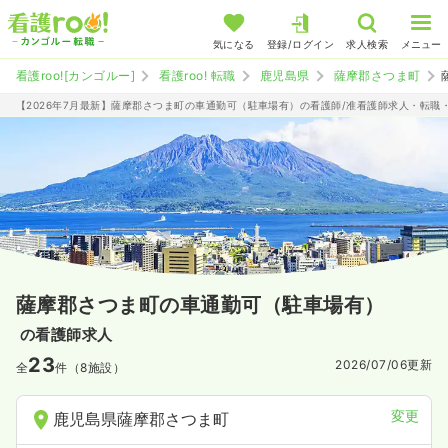
気になる
登録/ログイン
求人検索
メニュー
看護roo![カンゴルー]
看護roo! 転職
鹿児島県
薩摩郡さつま町
【2026年7月最新】薩摩郡さつま町の車通勤可（駐車場有）の看護師/准看護師求人・転職
薩摩郡さつま町の車通勤可（駐車場有）
の看護師求人
23
2026/07/06
更新
全
件（8施設）
変更
鹿児島県薩摩郡さつま町