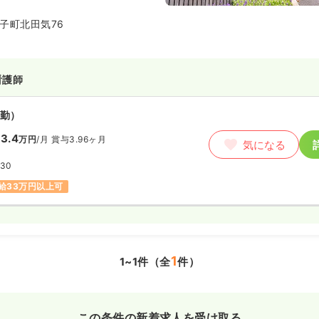
子町北田気76
看護師
勤）
3.4
万円
/月
賞与3.96ヶ月
気になる
:30
給33万円以上可
1
1~1件（全
件）
この条件の新着求人を受け取る