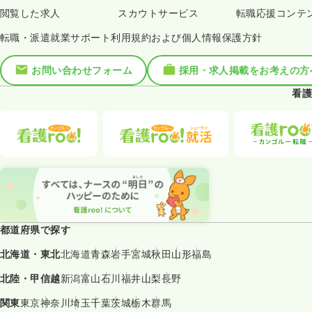
閲覧した求人
スカウトサービス
転職応援コンテ
転職・派遣就業サポート利用規約および個人情報保護方針
お問い合わせフォーム
採用・求人掲載をお考えの方
看護
都道府県で探す
北海道・東北
北海道
青森
岩手
宮城
秋田
山形
福島
北陸・甲信越
新潟
富山
石川
福井
山梨
長野
関東
東京
神奈川
埼玉
千葉
茨城
栃木
群馬