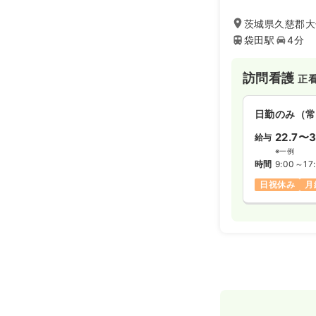
茨城県久慈郡大
袋田駅
4分
訪問看護
正
日勤のみ（常
22.7〜3
給与
※一例
時間
9:00～17
日祝休み
月