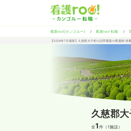
看護roo![カンゴルー]
看護roo! 転職
【2026年7月最新】久慈郡大子町の訪問看護の看護師/准
久慈郡大
1
全
件（1施設）