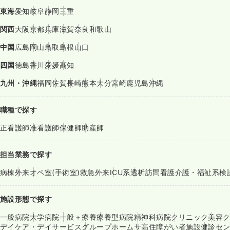
東海
愛知
岐阜
静岡
三重
関西
大阪
京都
兵庫
滋賀
奈良
和歌山
中国
広島
岡山
鳥取
島根
山口
四国
徳島
香川
愛媛
高知
九州・沖縄
福岡
佐賀
長崎
熊本
大分
宮崎
鹿児島
沖縄
職種で探す
正看護師
准看護師
保健師
助産師
担当業務で探す
病棟
外来
オペ室(手術室)
救急外来
ICU系
透析
訪問看護
介護・福祉系
検
施設形態で探す
一般病院
大学病院
一般＋療養
療養型病院
精神科病院
クリニック
美容
デイケア・デイサービス
グループホーム
サ高住
障がい者施設
健診セ