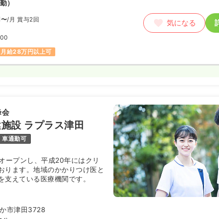
勤）
円〜
/月
賞与2回
気になる
:00
月給28万円以上可
峰会
施設 ラプラス津田
車通勤可
がオープンし、平成20年にはクリ
おります。地域のかかりつけ医と
を支えている医療機関です。
か市津田3728