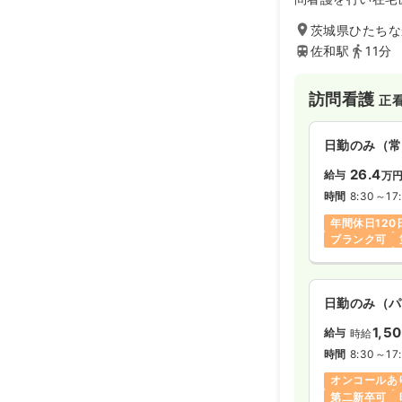
茨城県ひたちなか
佐和駅
11分
訪問看護
正
日勤のみ（常
26.4
給与
万
時間
8:30～17
年間休日120
ブランク可
日勤のみ（パ
1,5
給与
時給
時間
8:30～17
オンコールあ
第二新卒可