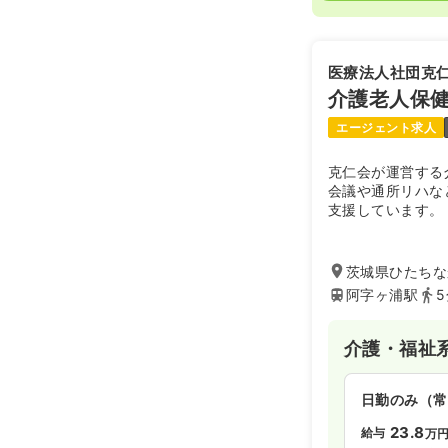
医療法人社団克
介護老人保健
エージェント求人
克仁会が運営する
会議や通所リハな
支援しています。
茨城県ひたちなか
阿字ヶ浦駅
介護・福祉
日勤のみ（常
23.8
給与
万