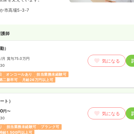
市高場5-3-7
看護師
勤）
円
/月
賞与75.0万円
気になる
:30
日
オンコールあり
担当業務未経験可
第二新卒可
月給26万円以上可
ート）
00
円〜
気になる
:30
り
担当業務未経験可
ブランク可
時給1,500円以上可