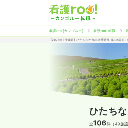
看護roo![カンゴルー]
看護roo! 転職
【2026年8月最新】ひたちなか市の車通勤可（駐車場有
ひたちな
106
全
件（49施