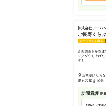
株式会社アーバ
ご長寿くらぶ
エージェント求人
介護施設を多数運
ックが立ち上げた
す！
茨城県ひたちな
佐和駅
10分
訪問看護
正
2交代（常勤