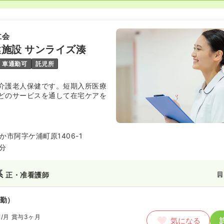
仁会
施設 サンライズ湊
車通勤可
託児所
介護老人保健です。短期入所医療
どのサービスを通して在宅ケアを
市阿字ケ浦町原1406-1
5分
系
正・准看護師
勤）
円
/月
賞与3ヶ月
気になる