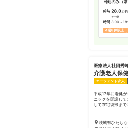
日勤のみ（常
28.0
給与
万
※一例
時間
8:00～18
4週8休以上
医療法人社団秀
介護老人保健
エージェント求人
平成17年に老健
ニックを開設して
して在宅復帰まで
茨城県ひたちな