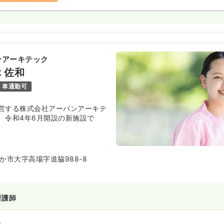
ンアーキテック
 佐和
車通勤可
営する株式会社アーバンアーキテ
、令和4年6月開設の新施設で
か市大字高場字道脇988-8
看護師
）