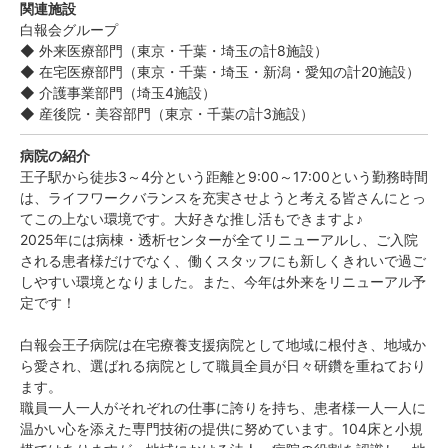
関連施設
白報会グループ
◆ 外来医療部門（東京・千葉・埼玉の計8施設）
◆ 在宅医療部門（東京・千葉・埼玉・新潟・愛知の計20施設）
◆ 介護事業部門（埼玉4施設）
◆ 産後院・美容部門（東京・千葉の計3施設）
病院の紹介
王子駅から徒歩3～4分という距離と9:00～17:00という勤務時間
は、ライフワークバランスを充実させようと考える皆さんにとっ
てこの上ない環境です。大好きな推し活もできますよ♪
2025年には病棟・透析センターが全てリニューアルし、ご入院
される患者様だけでなく、働くスタッフにも新しくきれいで過ご
しやすい環境となりました。また、今年は外来をリニューアル予
定です！
白報会王子病院は在宅療養支援病院として地域に根付き、地域か
ら愛され、選ばれる病院として職員全員が日々研鑽を重ねており
ます。
職員一人一人がそれぞれの仕事に誇りを持ち、患者様一人一人に
温かい心を添えた専門技術の提供に努めています。104床と小規