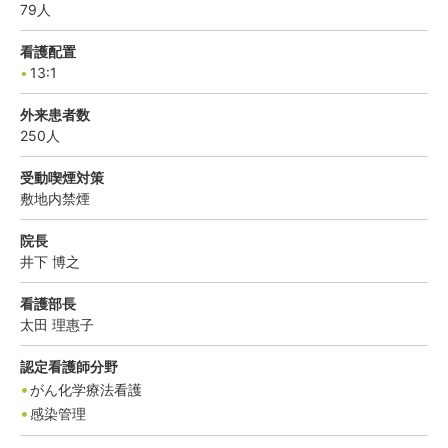
79
人
看護配置
13:1
外来患者数
250
人
受動喫煙対策
敷地内禁煙
院長
井下
博之
看護部長
太田
理惠子
認定看護師分野
がん化学療法看護
感染管理