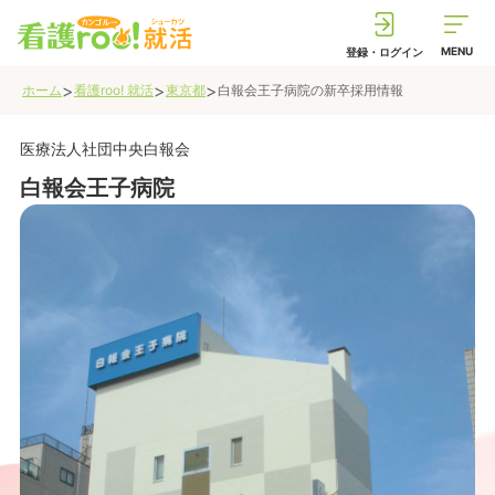
MENU
登録・ログイン
>
>
>
ホーム
看護roo! 就活
東京都
白報会王子病院
の新卒採用情報
医療法人社団中央白報会
白報会王子病院