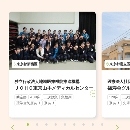
東京都
新宿区
東京都
足立
独立行政法人地域医療機能推進機構
医療法人社
ＪＣＨＯ東京山手メディカルセンター
福寿会グ
助産師
408床
二次救急
急性期
128床
二次
奨学金制度あり
寮あり
寮あり
先輩