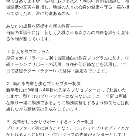
模ではありますが、地域における法人・病院の役割を認識し、地
域連携の充実を目指し、地域の人々の心身の健康を守る一端を担
ってゆくため、常に前進あるのみ！！
あなたの成長を応援する新人教育―――
当院の看護部には、新しく入職される皆さんの成長を温かく見守
る体制が整っています。
１.新人育成プログラム
厚労省ガイドラインに則り当院独自の教育プログラムに加え、学
研ナーシングサポートの活用、各種外部研修などを活用し、1年
目で基礎ラダー（ラダーⅠ）の修得・認定を行います。
２. 頼れる先輩と歩むプリセプター制度
新卒者には3年目～4年目の先輩をプリセプターとして配置いた
します。型だけのプリセプターにならないように、1年間は可能
な限り一緒に勤務できるように勤務調整をするよう師長たちは配
慮しながら勤務表の作成をしています。
３. 先輩がしっかりサポートするメンター制度
プリセプターが道に迷うことなく、しっかりとプリセプティとか
かわれるように5年目～7年目クラスの先輩がメンターとしてサ