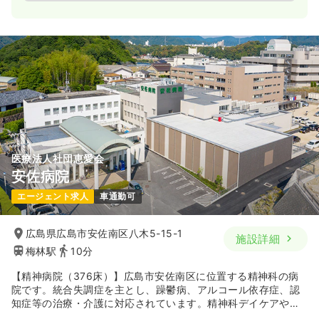
医療法人社団恵愛会
安佐病院
エージェント求人
車通勤可
広島県広島市安佐南区八木5-15-1
施設詳細
梅林駅
10分
【精神病院（376床）】広島市安佐南区に位置する精神科の病
院です。統合失調症を主とし、躁鬱病、アルコール依存症、認
知症等の治療・介護に対応されています。精神科デイケアや精
神科訪問看護を始め、在宅患者様のケアにもご尽力されていま