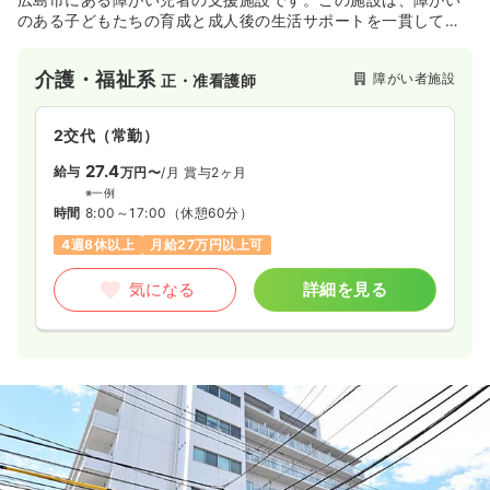
のある子どもたちの育成と成人後の生活サポートを一貫して行
っています。日中一時支援と短期入所の事業所として、18歳未
満の障がい児を対象にしています。個々の自主性を尊重し、自
介護・福祉系
障がい者施設
正・准看護師
由で楽しい環境作りを心がけております。
2交代（常勤）
27.4
給与
万円〜
/月
賞与2ヶ月
※一例
時間
8:00～17:00
（休憩60分）
4週8休以上
月給27万円以上可
気になる
詳細を見る