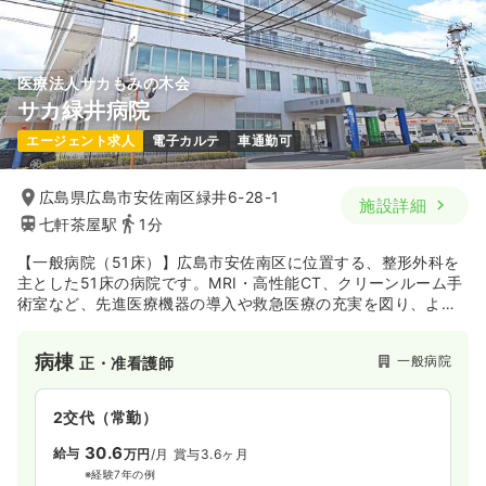
医療法人サカもみの木会
サカ緑井病院
エージェント求人
電子カルテ
車通勤可
広島県広島市安佐南区緑井6-28-1
施設詳細
七軒茶屋駅
1分
【一般病院（51床）】広島市安佐南区に位置する、整形外科を
主とした51床の病院です。MRI・高性能CT、クリーンルーム手
術室など、先進医療機器の導入や救急医療の充実を図り、より
質の高い医療サービスの提供に努められています。2025年4
月、医療法人サカもみの木会では、同じ法人内であった「サカ
病棟
一般病院
正・准看護師
緑井病院」と「緑井整形外科」の統合（合併）を行い ました。
2交代（常勤）
30.6
給与
万円
/月
賞与3.6ヶ月
※経験7年の例