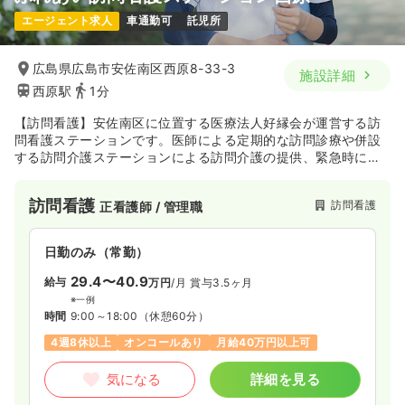
エージェント求人
車通勤可
託児所
広島県広島市安佐南区西原8-33-3
施設詳細
西原駅
1分
【訪問看護】安佐南区に位置する医療法人好縁会が運営する訪
問看護ステーションです。医師による定期的な訪問診療や併設
する訪問介護ステーションによる訪問介護の提供、緊急時に備
えた24時間対応可能なナースコールの設置で、入居者さまの
日々の安全・快適な暮らしを支援をしております。
訪問看護
訪問看護
正看護師 / 管理職
日勤のみ（常勤）
29.4〜40.9
給与
万円
/月
賞与3.5ヶ月
※一例
時間
9:00～18:00
（休憩60分）
4週8休以上
オンコールあり
月給40万円以上可
気になる
詳細を見る