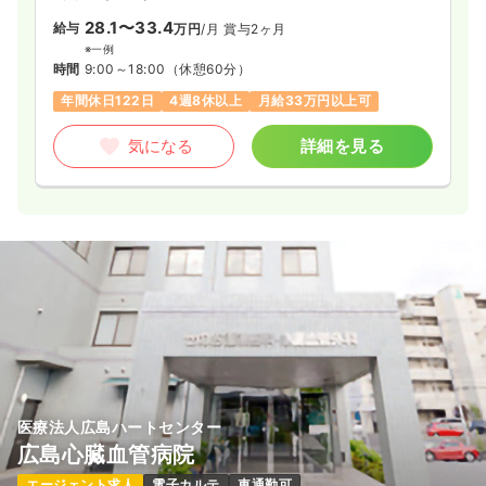
28.1〜33.4
給与
万円
/月
賞与2ヶ月
※一例
時間
9:00～18:00
（休憩60分）
年間休日122日
4週8休以上
月給33万円以上可
気になる
詳細を見る
医療法人広島ハートセンター
広島心臓血管病院
エージェント求人
電子カルテ
車通勤可