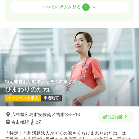
外来
一般病院
正看護師
すべての求人を見る
2
一時募集休止
日勤のみ（常勤）
24.0〜34.0
給与
万円
/月
賞与4ヶ月
※一例
時間
8:30～18:00
（休憩120分）
4週8休以上
月給34万円以上可
気になる
詳細を見る
特定非営利活動法人かぞくの家さくら
ひまわりのたね
一時募集休止
日勤のみ（パート）
エージェント求人
車通勤可
給与
お問い合わせください
時間
8:30～18:00
（休憩120分）
広島県広島市安佐南区古市3-5-13
施設詳細
気になる
詳細を見る
古市橋駅
2分
「特定非営利活動法人かぞくの家さくらひまわりのたね」は、
広島市にある障がい児者の支援施設です。この施設は、障がい