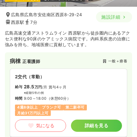
広島県広島市安佐南区西原8-29-24
施設詳細
西原駅
7分
広島高速交通アストラムライン 西原駅から徒歩圏内にあるアク
セス便利な90床のケアミックス病院です。内科系疾患の治療に
強みを持ち、地域医療に貢献しています。
病棟
一般＋療養
正看護師
2交代（常勤）
28.5
給与
万円
/月
賞与4ヶ月
※経験5年の例
時間
9:00～18:00
（休憩60分）
4週8休以上
ブランク可
第二新卒可
月給31万円以上可
気になる
詳細を見る