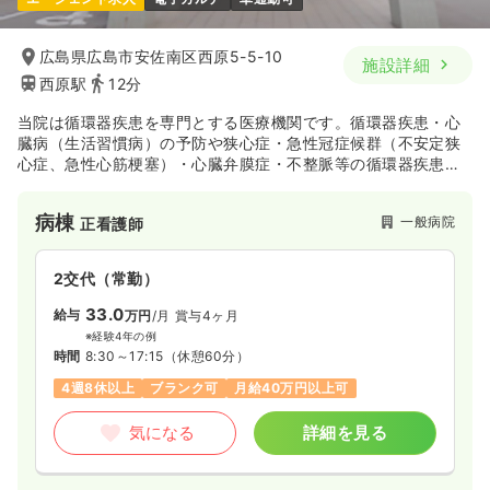
広島県広島市安佐南区西原5-5-10
施設詳細
西原駅
12分
当院は循環器疾患を専門とする医療機関です。循環器疾患・心
臓病（生活習慣病）の予防や狭心症・急性冠症候群（不安定狭
心症、急性心筋梗塞）・心臓弁膜症・不整脈等の循環器疾患の
高度専門的医療を行っております。心臓カテーテル検査・冠動
脈形成術（バルーン、ステント）、ペースメーカー治療等24時
病棟
一般病院
正看護師
間受け入れ体制でスタッフの熱意と十分な設備のもとで行って
おります。
2交代（常勤）
33.0
給与
万円
/月
賞与4ヶ月
※経験4年の例
時間
8:30～17:15
（休憩60分）
4週8休以上
ブランク可
月給40万円以上可
気になる
詳細を見る