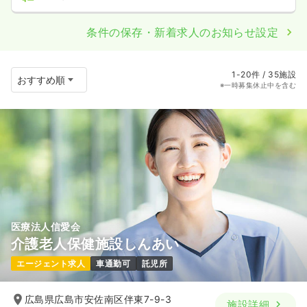
条件の保存・新着求人のお知らせ設定
1-20件 / 35施設
※一時募集休止中を含む
医療法人信愛会
介護老人保健施設しんあい
エージェント求人
車通勤可
託児所
広島県広島市安佐南区伴東7-9-3
施設詳細