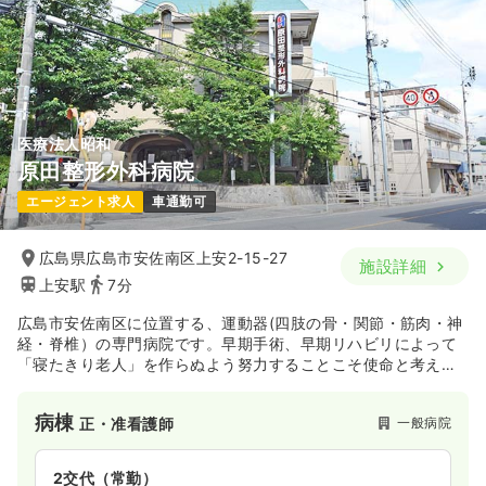
4週8休以上
オンコールあり
第二新卒可
気になる
詳細を見る
医療法人昭和
原田整形外科病院
エージェント求人
車通勤可
広島県広島市安佐南区上安2-15-27
施設詳細
上安駅
7分
広島市安佐南区に位置する、運動器(四肢の骨・関節・筋肉・神
経・脊椎）の専門病院です。早期手術、早期リハビリによって
「寝たきり老人」を作らぬよう努力することこそ使命と考えら
れています。また、小規模病院の特徴を生かしたきめ細かい医
療、地域の医療連携に支えられた地域完結型医療を通じて、地
病棟
一般病院
正・准看護師
域に貢献することを目標とされています。
2交代（常勤）