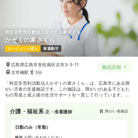
特定非営利活動法人かぞくの家さくら
かぞくの家さくら
エージェント求人
車通勤可
広島県広島市安佐南区古市3-3-11
施設詳細
古市橋駅
3分
「特定非営利活動法人かぞくの家さくら」は、広島市にある障
がい児者の支援施設です。この施設は、障がいのある子どもた
ちの育成と成人後の生活サポートを一貫して行っています。日
中一時支援と短期入所の事業所として、18歳未満の障がい児を
対象にしています。個々の自主性を尊重し、自由で楽しい環境
介護・福祉系
障がい者施設
正・准看護師
作りを心がけております。
日勤のみ（常勤）
給与
お問い合わせください