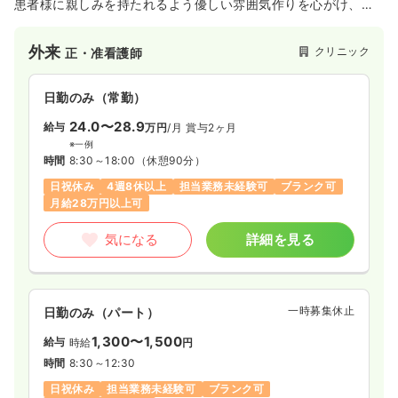
患者様に親しみを持たれるよう優しい雰囲気作りを心がけ、患
者さんに寄り添った診察を提供しています。またビタミン注
射、プラセンタ注射等も行っております。最寄り駅から徒歩6分
外来
クリニック
正・准看護師
と近く、駐車場も完備しているため、通いやすいクリニックで
す。
日勤のみ（常勤）
24.0〜28.9
給与
万円
/月
賞与2ヶ月
※一例
時間
8:30～18:00
（休憩90分）
日祝休み
4週8休以上
担当業務未経験可
ブランク可
月給28万円以上可
気になる
詳細を見る
一時募集休止
日勤のみ（パート）
1,300〜1,500
給与
時給
円
時間
8:30～12:30
日祝休み
担当業務未経験可
ブランク可