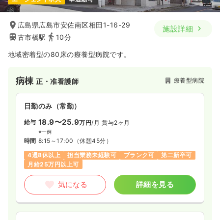
広島県広島市安佐南区相田1-16-29
施設詳細
古市橋駅
10分
地域密着型の80床の療養型病院です。
病棟
療養型病院
正・准看護師
日勤のみ（常勤）
18.9〜25.9
給与
万円
/月
賞与2ヶ月
※一例
時間
8:15～17:00
（休憩45分）
4週8休以上
担当業務未経験可
ブランク可
第二新卒可
月給25万円以上可
気になる
詳細を見る