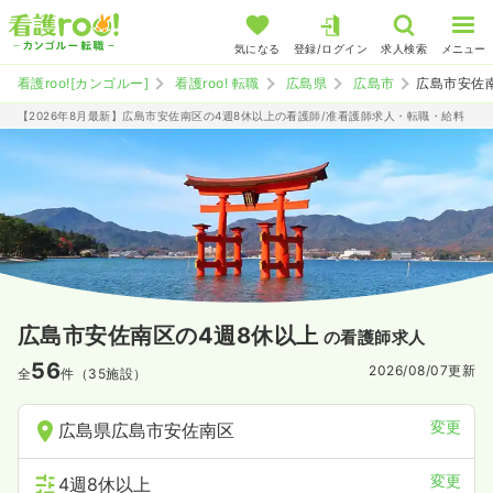
気になる
登録/ログイン
求人検索
メニュー
看護roo![カンゴルー]
看護roo! 転職
広島県
広島市
広島市安佐
【2026年8月最新】広島市安佐南区の4週8休以上の看護師/准看護師求人・転職・給料
広島市安佐南区の4週8休以上
の看護師求人
56
2026/08/07
更新
全
件（35施設）
変更
広島県広島市安佐南区
変更
4週8休以上