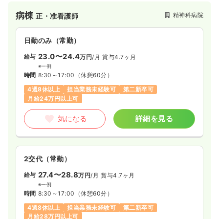
す。
病棟
精神科病院
正・准看護師
日勤のみ（常勤）
23.0〜24.4
給与
万円
/月
賞与4.7ヶ月
※一例
時間
8:30～17:00
（休憩60分）
4週8休以上
担当業務未経験可
第二新卒可
月給24万円以上可
気になる
詳細を見る
2交代（常勤）
27.4〜28.8
給与
万円
/月
賞与4.7ヶ月
※一例
時間
8:30～17:00
（休憩60分）
4週8休以上
担当業務未経験可
第二新卒可
月給28万円以上可