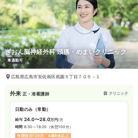
ぎおん脳神経外科 頭痛・めまいクリニック
車通勤可
広島県広島市安佐南区祇園５丁目７０５－１
外来
クリニック
正・准看護師
日勤のみ（常勤）
24.0〜28.0
給与
万円
/月
時間
8:30～18:20
（休憩100分）
年間休日120日
4週8休以上