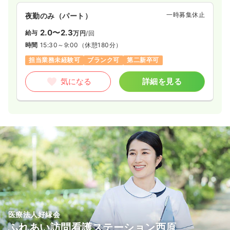
一時募集休止
夜勤のみ（パート）
2.0〜2.3
給与
万円
/回
時間
15:30～9:00
（休憩180分）
担当業務未経験可
ブランク可
第二新卒可
気になる
詳細を見る
医療法人好縁会
ふれあい訪問看護ステーション西原