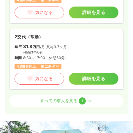
気になる
詳細を見る
2交代（常勤）
31.8
給与
万円
/月
賞与3.7ヶ月
※経験3年の例
時間
8:30～17:00
（休憩60分）
4週8休以上
第二新卒可
気になる
詳細を見る
訪問看護
一般＋療養
正看護師
すべての求人を見る
1
一時募集休止
日勤のみ（常勤）
給与
お問い合わせください
時間
8:30～17:00
（休憩60分）