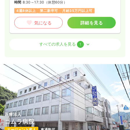
時間
8:30～17:30
（休憩60分）
4週8休以上
第二新卒可
月給35万円以上可
気になる
詳細を見る
オペ室(手術室)
一般病院
正・准看護師
すべての求人を見る
1
一時募集休止
日勤のみ（常勤）
24.0〜29.1
給与
万円
/月
賞与3.6ヶ月
※一例
時間
8:30～17:30
（休憩60分）
土日祝休み
年間休日125日
月給29万円以上可
気になる
詳細を見る
医療法人
コムラ病院
エージェント求人
車通勤可