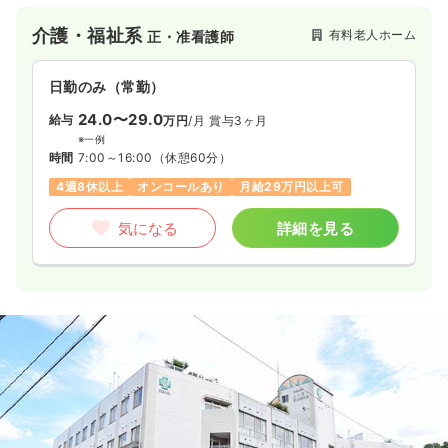
介護・福祉系
有料老人ホーム
正・准看護師
日勤のみ（常勤）
24.0〜29.0
給与
万円
/月
賞与3ヶ月
※一例
時間
7:00～16:00
（休憩60分）
4週8休以上
オンコールあり
月給29万円以上可
気になる
詳細を見る