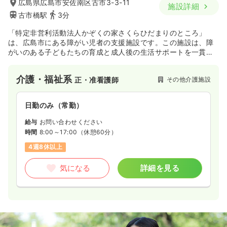
広島県広島市安佐南区古市3-3-11
施設詳細
古市橋駅
3分
「特定非営利活動法人かぞくの家さくらひだまりのところ」
は、広島市にある障がい児者の支援施設です。この施設は、障
がいのある子どもたちの育成と成人後の生活サポートを一貫し
て行っています。日中一時支援と短期入所の事業所として、18
歳未満の障がい児を対象にしています。個々の自主性を尊重
介護・福祉系
その他介護施設
正・准看護師
し、自由で楽しい環境作りを心がけております。
日勤のみ（常勤）
給与
お問い合わせください
時間
8:00～17:00
（休憩60分）
4週8休以上
気になる
詳細を見る