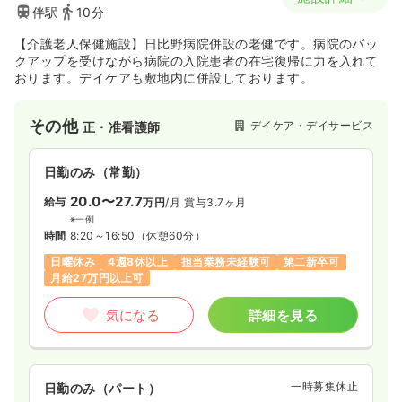
伴駅
10分
【介護老人保健施設】日比野病院併設の老健です。病院のバッ
クアップを受けながら病院の入院患者の在宅復帰に力を入れて
おります。デイケアも敷地内に併設しております。
その他
デイケア・デイサービス
正・准看護師
日勤のみ（常勤）
20.0〜27.7
給与
万円
/月
賞与3.7ヶ月
※一例
時間
8:20～16:50
（休憩60分）
日曜休み
4週8休以上
担当業務未経験可
第二新卒可
月給27万円以上可
気になる
詳細を見る
一時募集休止
日勤のみ（パート）