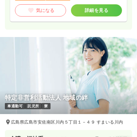
気になる
詳細を見る
特定非営利活動法人 地域の絆
車通勤可
託児所
寮
広島県広島市安佐南区川内５丁目１－４９ すまいる川内