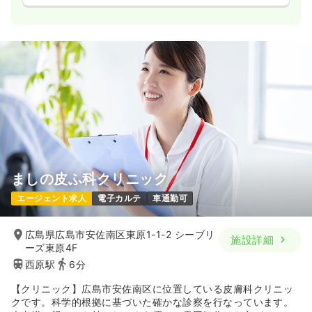
ましの皮ふ科クリニック
エージェント求人
電子カルテ
車通勤可
広島県広島市安佐南区東原1-1-2 シーブリ
施設詳細
ーズ東原4F
西原駅
6分
【クリニック】広島市安佐南区に位置している皮膚科クリニッ
クです。科学的根拠に基づいた確かな診察を行なっています。