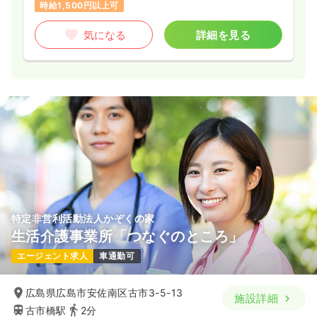
時給1,500円以上可
気になる
詳細を見る
特定非営利活動法人かぞくの家
生活介護事業所「つなぐのところ」
エージェント求人
車通勤可
広島県広島市安佐南区古市3-5-13
施設詳細
古市橋駅
2分