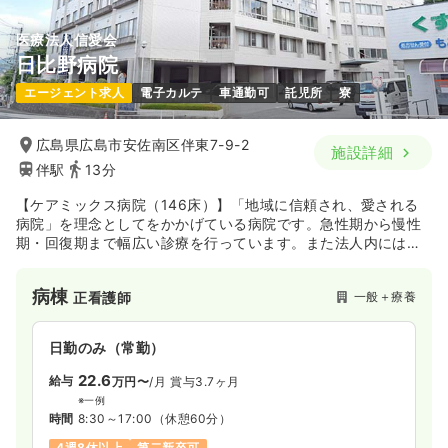
医療法人信愛会
日比野病院
エージェント求人
電子カルテ
車通勤可
託児所
寮
広島県広島市安佐南区伴東7-9-2
施設詳細
伴駅
13分
【ケアミックス病院（146床）】「地域に信頼され、愛される
病院」を理念としてをかかげている病院です。急性期から慢性
期・回復期まで幅広い診療を行っています。また法人内には介
護施設を有し、一貫した医療・看護を提供しています。
病棟
一般＋療養
正看護師
日勤のみ（常勤）
22.6
給与
万円〜
/月
賞与3.7ヶ月
※一例
時間
8:30～17:00
（休憩60分）
4週8休以上
第二新卒可