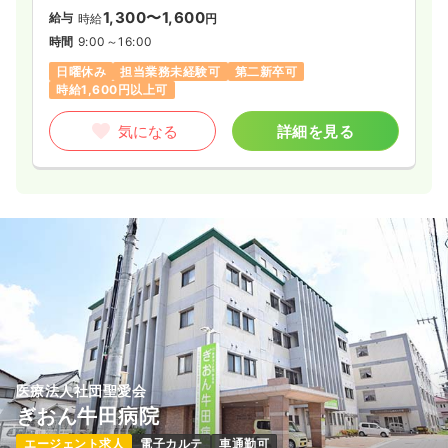
1,300〜1,600
給与
時給
円
時間
9:00～16:00
日曜休み
担当業務未経験可
第二新卒可
時給1,600円以上可
気になる
詳細を見る
医療法人社団聖愛会
ぎおん牛田病院
エージェント求人
電子カルテ
車通勤可