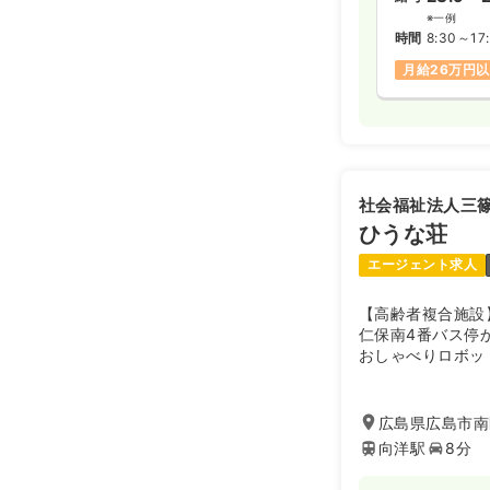
※一例
時間
8:30～17
月給26万円
社会福祉法人三
ひうな荘
エージェント求人
【高齢者複合施設
仁保南4番バス停
おしゃべりロボッ
ット「ケアロボ」
の最新技術を取り
上を日々目指して
広島県広島市南
向洋駅
8分