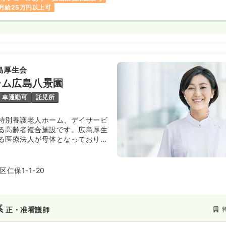
月給25万円以上可
島厚生会
ーム広島八景園
車通勤可
託児所
特別養護老人ホーム、デイサービ
る高齢者複合施設です。広島厚生
る医療法人が母体となっており、
ながら医師の往診や病院受診など
ポートを提供しております。
仁保1-1-20
系
正・准看護師