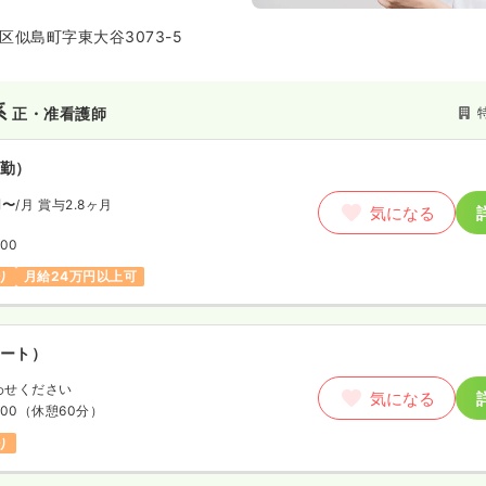
ます。
区似島町字東大谷3073-5
系
正・准看護師
勤）
円〜
/月
賞与2.8ヶ月
気になる
:00
り
月給24万円以上可
ート）
わせください
気になる
:00
（休憩60分）
り