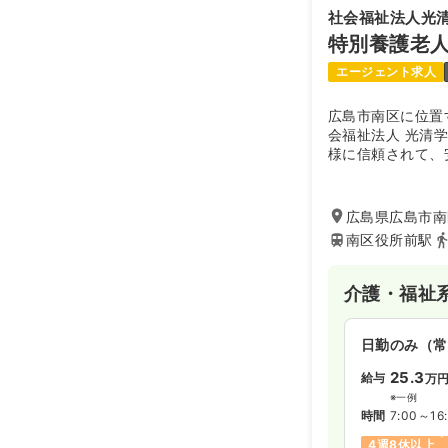
社会福祉法人光
特別養護老
エージェント求人
広島市南区に位置
会福祉法人 光清
様に信頼されて、
くりを目指されて
浴・排泄等のきめ
り、健康管理を含
広島県広島市南区
空間の提供に努め
南区役所前駅
介護・福祉
日勤のみ（常
25.3
給与
万
※一例
時間
7:00～16
4週8休以上