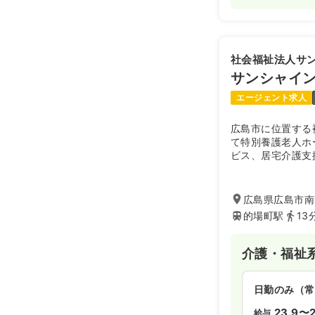
社会福祉法人サ
サンシャイ
エージェント求人
広島市に位置する
て特別養護老人ホ
ビス、居宅介護支
献しております。
広島県広島市南区
的場町駅
13
介護・福祉
日勤のみ（常
23.9〜2
給与