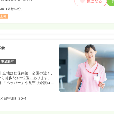
気になる
:30
（休憩60分）
以上可
篠会
車通勤可
】立地は仁保南第一公園の近く、
から徒歩5分の位置にあります。
ト「ペッパー」や見守り介護ロボ
、「ａａｍｓ（アームス）」など
入れ、ケアの質と職場の魅力の向
いる施設です。
区日宇那町30-1