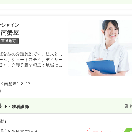
ンシャイン
ン南蟹屋
車通勤可
複合型の介護施設です。法人とし
ーム、ショートステイ、デイサー
援と、介護分野で幅広く地域に貢
南蟹屋1-8-12
分
系
正・准看護師
勤）
6.1
万円
/月
賞与3ヶ月