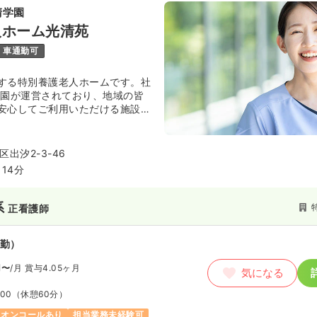
清学園
人ホーム光清苑
車通勤可
する特別養護老人ホームです。社
学園が運営されており、地域の皆
安心してご利用いただける施設づ
います。個々に合わせた食事・入
細やかな日常生活援助はもとよ
めた、健やかで安らぎのある生活
出汐2-3-46
られています。
14分
系
正看護師
勤）
円〜
/月
賞与4.05ヶ月
気になる
:00
（休憩60分）
オンコールあり
担当業務未経験可