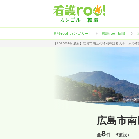
看護roo![カンゴルー]
看護roo! 転職
【2026年8月最新】広島市南区の特別養護老人ホームの
広島市南
8
全
件（6施設）