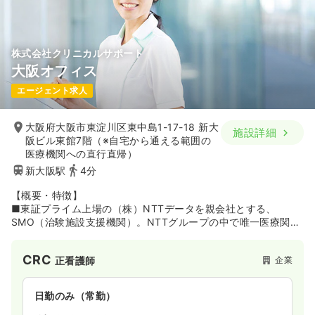
■看護師・臨床検査技師・薬剤師など、さまざまな有資格者が
在籍しており、女性も多く活躍。産前産後休暇・育児休業・介
護休業などの制度があり、産休・育休の取得実績も豊富です。
また、1チームは約5～6名で、マネージメントラインが明確で
株式会社クリニカルサポート
周囲に相談しやすい環境です。
大阪オフィス
エージェント求人
大阪府大阪市東淀川区東中島1-17-18 新大
施設詳細
阪ビル東館7階（※自宅から通える範囲の
医療機関への直行直帰）
新大阪駅
4分
【概要・特徴】
■東証プライム上場の（株）NTTデータを親会社とする、
SMO（治験施設支援機関）。NTTグループの中で唯一医療関連
分野を主要業務とする企業です。グループ内に医療機関を有し
ていることや、NTTデータグループとしての万全なセキュリテ
CRC
企業
正看護師
ィ体制などを強みに、2000年の設立以降、着実に実績を積み重
ねています。
日勤のみ（常勤）
■全国6カ所（東京・仙台・大阪・熊本・福岡・奈良）にオフィ