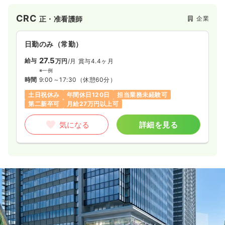
2,370の医療機関の臨床試験を支援してきたSMOのパイオニア
「サイトサポート・インスティテュート（株）」が、多様なヘ
CRC
企業
正・准看護師
ルスケア情報サービスを提供する「シミックヘルスケア
（株）」を2020年1月に吸収合併。シミックグループのヘルス
ケア事業を担う企業として新たなスタートを切っています。
日勤のみ（常勤）
【SMO事業】
27.5
給与
万円
/月
賞与4.4ヶ月
■旧：サイトサポート・インスティテュート社の略称「SSI」と
※一例
ロゴを引き継ぎ、「SSIカンパニー」としてサービスを提供して
時間
9:00～17:30
（休憩60分）
います。CRCやSMAが、治験実施から治験に関する事務的業
土日祝休み
年間休日120日
担当業務未経験可
務、IRB（治験審査委員会）事務局業務などを総合的にサポー
第二新卒可
月給27万円以上可
ト。がん、中枢神経、生活習慣病、再生医療など幅広い領域に
対応しており、年間の実施試験数は900以上となっています
気になる
詳細を見る
（2019年度）。
【ヘルスケア情報サービス】
■電子お薬手帳「harumo」やヘルスケアポータルサイト
「HelC＋（ヘルシー）」などを提供。そのほか、被験者募集サ
ービス、処方箋データベースを活用したデータ分析サービスな
ども行なっています。
【職場環境】
■看護師・臨床検査技師・薬剤師など、さまざまな有資格者が
在籍しており、女性も多く活躍。産前産後休暇・育児休業・介