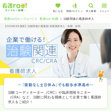
気になる
登録/ログイン
求人検索
メニュー
看護roo![カンゴルー]
看護roo! 転職
治験関連の看護師求人
【2026年8月最新】治験関連の看護師/准看護師求人・転職・給料
治験コーディネーター（CRC）や臨床開発モニター
（CRA）など、治験に関わる職種として企業で働く看護師
求人をご紹介！