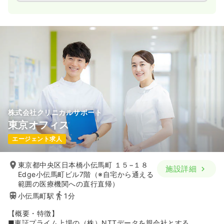
【ヘルスケア情報サービス】
■電子お薬手帳「harumo」やヘルスケアポータルサイト
「HelC＋（ヘルシー）」などを提供。そのほか、被験者募集サ
ービス、処方箋データベースを活用したデータ分析サービスな
ども行なっています。
【職場環境】
■看護師・臨床検査技師・薬剤師など、さまざまな有資格者が
在籍しており、女性も多く活躍。産前産後休暇・育児休業・介
護休業などの制度があり、産休・育休の取得実績も豊富です。
また、1チームは約5～6名で、マネージメントラインが明確で
株式会社クリニカルサポート
周囲に相談しやすい環境です。
東京オフィス
エージェント求人
東京都中央区日本橋小伝馬町 １５−１８
施設詳細
Edge小伝馬町ビル7階（※自宅から通える
範囲の医療機関への直行直帰）
小伝馬町駅
1分
【概要・特徴】
■東証プライム上場の（株）NTTデータを親会社とする、