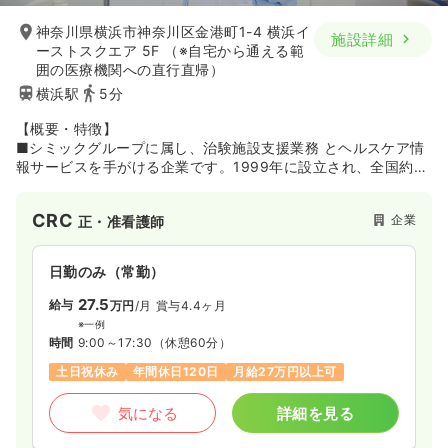
神奈川県横浜市神奈川区金港町1-4 横浜イ
施設詳細
ーストスクエア 5F （※自宅から通える範
囲の医療機関への直行直帰）
横浜駅
5分
【概要・特徴】
■シミックグループに属し、治験施設支援業務 とヘルスケア情
報サービスを手がける企業です。1999年に設立され、全国約
2,370の医療機関の臨床試験を支援してきたSMOのパイオニア
「サイトサポート・インスティテュート（株）」が、多様なヘ
CRC
企業
正・准看護師
ルスケア情報サービスを提供する「シミックヘルスケア
（株）」を2020年1月に吸収合併。シミックグループのヘルス
ケア事業を担う企業として新たなスタートを切っています。
日勤のみ（常勤）
【SMO事業】
27.5
給与
万円
/月
賞与4.4ヶ月
■旧：サイトサポート・インスティテュート社の略称「SSI」と
※一例
ロゴを引き継ぎ、「SSIカンパニー」としてサービスを提供して
時間
9:00～17:30
（休憩60分）
います。CRCやSMAが、治験実施から治験に関する事務的業
土日祝休み
年間休日120日
月給27万円以上可
務、IRB（治験審査委員会）事務局業務などを総合的にサポー
ト。がん、中枢神経、生活習慣病、再生医療など幅広い領域に
気になる
詳細を見る
対応しており、年間の実施試験数は900以上となっています
（2019年度）。