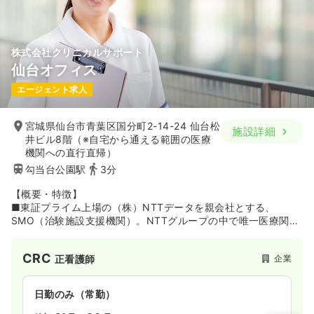
株式会社クリニカルサポート
仙台オフィス
エージェント求人
宮城県仙台市青葉区国分町2-14-24 仙台松
施設詳細
井ビル8階（※自宅から通える範囲の医療
機関への直行直帰）
勾当台公園駅
3分
【概要・特徴】
■東証プライム上場の（株）NTTデータを親会社とする、
SMO（治験施設支援機関）。NTTグループの中で唯一医療関連
分野を主要業務とする企業です。グループ内に医療機関を有し
ていることや、NTTデータグループとしての万全なセキュリテ
CRC
企業
正看護師
ィ体制などを強みに、2000年の設立以降、着実に実績を積み重
ねています。
日勤のみ（常勤）
■全国6カ所（東京・仙台・大阪・熊本・福岡・奈良）にオフィ
スを構え、SMO事業を展開。治験コーディネータ（CRC）業