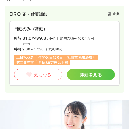
広島地域を担当いただきます。担当医療機関はご自宅住所を考
慮し決定いたします。
CRC
企業
正・准看護師
日勤のみ（常勤）
31.0〜39.3
給与
万円
/月
賞与77.5〜100.1万円
※一例
時間
9:00～17:30
（休憩60分）
土日祝休み
年間休日120日
担当業務未経験可
第二新卒可
月給39万円以上可
気になる
詳細を見る