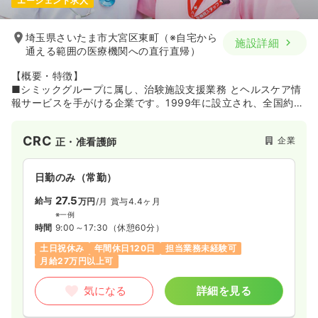
エージェント求人
埼玉県さいたま市大宮区東町（※自宅から
施設詳細
通える範囲の医療機関への直行直帰）
【概要・特徴】
■シミックグループに属し、治験施設支援業務 とヘルスケア情
報サービスを手がける企業です。1999年に設立され、全国約
2,370の医療機関の臨床試験を支援してきたSMOのパイオニア
「サイトサポート・インスティテュート（株）」が、多様なヘ
CRC
企業
正・准看護師
ルスケア情報サービスを提供する「シミックヘルスケア
（株）」を2020年1月に吸収合併。シミックグループのヘルス
ケア事業を担う企業として新たなスタートを切っています。
日勤のみ（常勤）
【SMO事業】
27.5
給与
万円
/月
賞与4.4ヶ月
■旧：サイトサポート・インスティテュート社の略称「SSI」と
※一例
ロゴを引き継ぎ、「SSIカンパニー」としてサービスを提供して
時間
9:00～17:30
（休憩60分）
います。CRCやSMAが、治験実施から治験に関する事務的業
土日祝休み
年間休日120日
担当業務未経験可
務、IRB（治験審査委員会）事務局業務などを総合的にサポー
月給27万円以上可
ト。がん、中枢神経、生活習慣病、再生医療など幅広い領域に
対応しており、年間の実施試験数は900以上となっています
気になる
詳細を見る
（2019年度）。