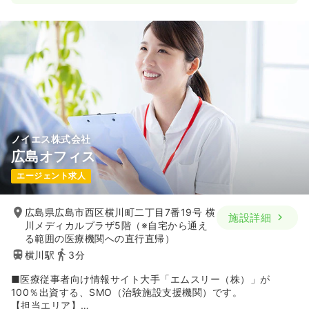
す。
■CRC（治験コーディネーター）は、主に自宅から1時間以内の
エリアにある施設を担当しています。また、同社の案件は生活
習慣病がメインのため、クリニックへの出入りが多いことが特
徴。医師との距離が近く、さまざまな話ができることも、CRC
のやりがいにつながっています。
ノイエス株式会社
広島オフィス
エージェント求人
広島県広島市西区横川町二丁目7番19号 横
施設詳細
川メディカルプラザ5階（※自宅から通え
る範囲の医療機関への直行直帰）
横川駅
3分
■医療従事者向け情報サイト大手「エムスリー（株）」が
100％出資する、SMO（治験施設支援機関）です。
【担当エリア】