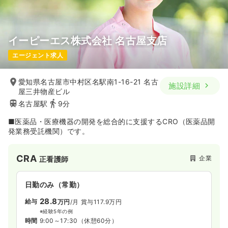
イーピーエス株式会社 名古屋支店
エージェント求人
愛知県名古屋市中村区名駅南1-16-21 名古
施設詳細
屋三井物産ビル
名古屋駅
9分
■医薬品・医療機器の開発を総合的に支援するCRO（医薬品開
発業務受託機関）です。
CRA
企業
正看護師
日勤のみ（常勤）
28.8
給与
万円
/月
賞与117.9万円
※経験5年の例
時間
9:00～17:30
（休憩60分）