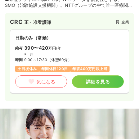
SMO（治験施設支援機関）。NTTグループの中で唯一医療関連
分野を主要業務とする企業です。グループ内に医療機関を有し
ていることや、NTTデータグループとしての万全なセキュリテ
CRC
企業
正・准看護師
ィ体制などを強みに、2000年の設立以降、着実に実績を積み重
ねています。
日勤のみ（常勤）
■全国6カ所（東京・仙台・大阪・熊本・福岡・奈良）にオフィ
スを構え、SMO事業を展開。治験コーディネータ（CRC）業
390〜420
給与
万円
/年
務、治験事務局業務支援、治験審査委員会（IRB）運営支援、医
※一例
療機関（医師）への治験紹介、など幅広く手掛けています。
時間
9:00～17:30
（休憩60分）
土日祝休み
年間休日120日
年収400万円以上可
【実績】
■国立病院機構、公立、済生会、日赤、労災、健保組合、社保
気になる
詳細を見る
組合、厚生連の各病院など、大規模病院を中心に数多くの病
院・クリニックと契約。契約施設数は137であり、エリア別で
は東北が22、関東が49、関西が25、九州が41です（2019年4
月現在）。
■疾患別契約件数は、消化器疾患が248、オンコロジーが229、
循環器疾患が167、神経・筋疾患が143、精神・認知症が138、
代謝内分泌疾患が104、肝胆膵疾患が96などとなっています
（2019年4月現在）。