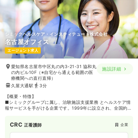
シミックヘルスケア・インスティテュート株式会社
名古屋オフィス
エージェント求人
愛知県名古屋市中区丸の内3-21-31 協和丸
施設詳細
の内ビル10F（※自宅から通える範囲の医
療機関への直行直帰）
久屋大通駅
3分
【概要・特徴】
■シミックグループに属し、治験施設支援業務 とヘルスケア情
報サービスを手がける企業です。1999年に設立され、全国約
2,370の医療機関の臨床試験を支援してきたSMOのパイオニア
「サイトサポート・インスティテュート（株）」が、多様なヘ
CRC
企業
正看護師
ルスケア情報サービスを提供する「シミックヘルスケア
（株）」を2020年1月に吸収合併。シミックグループのヘルス
ケア事業を担う企業として新たなスタートを切っています。