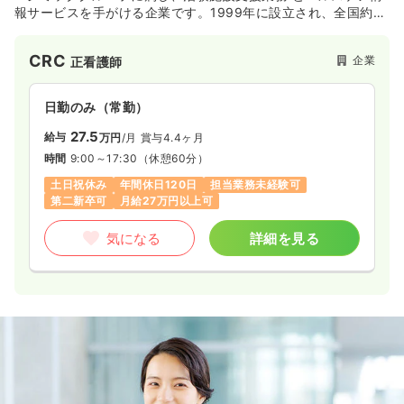
報サービスを手がける企業です。1999年に設立され、全国約
2,370の医療機関の臨床試験を支援してきたSMOのパイオニア
「サイトサポート・インスティテュート（株）」が、多様なヘ
CRC
企業
正看護師
ルスケア情報サービスを提供する「シミックヘルスケア
（株）」を2020年1月に吸収合併。シミックグループのヘルス
ケア事業を担う企業として新たなスタートを切っています。
日勤のみ（常勤）
【SMO事業】
27.5
給与
万円
/月
賞与4.4ヶ月
■旧：サイトサポート・インスティテュート社の略称「SSI」と
時間
9:00～17:30
（休憩60分）
ロゴを引き継ぎ、「SSIカンパニー」としてサービスを提供して
います。CRCやSMAが、治験実施から治験に関する事務的業
土日祝休み
年間休日120日
担当業務未経験可
務、IRB（治験審査委員会）事務局業務などを総合的にサポー
第二新卒可
月給27万円以上可
ト。がん、中枢神経、生活習慣病、再生医療など幅広い領域に
対応しており、年間の実施試験数は900以上となっています
気になる
詳細を見る
（2019年度）。
【ヘルスケア情報サービス】
■電子お薬手帳「harumo」やヘルスケアポータルサイト
「HelC＋（ヘルシー）」などを提供。そのほか、被験者募集サ
ービス、処方箋データベースを活用したデータ分析サービスな
ども行なっています。
【職場環境】