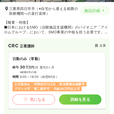
三重県四日市市（※自宅から通える範囲の
施設詳細
医療機関への直行直帰）
【概要・特徴】
■日本におけるSMO（治験施設支援機関）のパイオニア「アイ
ロムグループ」において、SMO事業の中核を担う企業です。同
グループは1997年に日本でいち早くSMO事業を開始。現在は約
20の子会社を有し、「SMO事業」に加え、「CRO事業」「先端
CRC
企業
正看護師
医療事業」「メディカルサポート事業」も展開しています。
■同グループのSMO事業には、同社のほか「（株）アイロム
日勤のみ（常勤）
EC」「（株）アイロムCS」「（株）アイロムNA」などが属し
ており、従業員数や売上高は業界トップクラス。提携医療機関
30.1
給与
万円
/月
賞与2ヶ月
の実績は2,245施設にのぼります（2020年3月時点）。
※経験4年の例
時間
9:00～18:00
（休憩60分）
■同社は東京に本社、札幌・盛岡・仙台・名古屋・大阪・福岡
土日祝休み
年間休日122日
担当業務未経験可
に拠点を有し、全国各地の案件を受託。生活習慣病、がん、高
ブランク可
第二新卒可
月給30万円以上可
齢者疾患などの領域に強みをもっています。
気になる
詳細を見る
【職場環境】
■20代～30代の若いスタッフも多く、活気のある職場です。新
しいアイデアをどんどん受け入れ、変革していく風土がありま