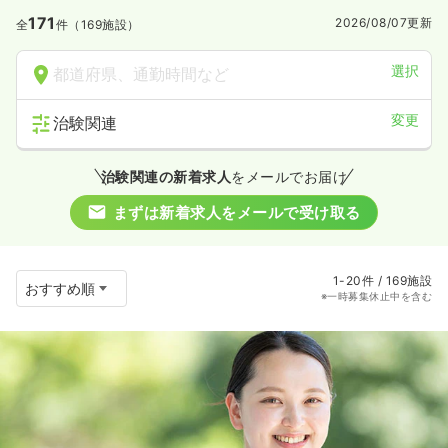
171
2026/08/07
更新
全
件（169施設）
選択
都道府県、通勤時間など
変更
治験関連
治験関連の新着求人
をメールでお届け
まずは新着求人をメールで受け取る
1-20件 / 169施設
※一時募集休止中を含む