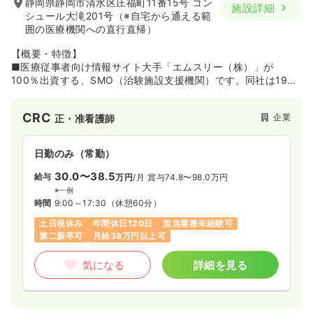
静岡県静岡市清水区庄福町11番15号 コン
施設詳細
シュール大滝201号（※自宅から通える範
囲の医療機関への直行直帰）
【概要・特徴】
■医療従事者向け情報サイト大手「エムスリー（株）」が
100％出資する、SMO（治験施設支援機関）です。同社は1996
年に医療法人を母体とする企業として設立。2015年からエムス
リーグループの一員となっており、2019年に同グループの
CRC
企業
正・准看護師
SMO2社と合併しました。この合併により、これまで以上に幅
広い領域や地域をカバーできる体制を整えています。
日勤のみ（常勤）
■北海道から九州まで約20拠点を有しており、提携する施設数
は1,400以上。治験（医薬品）における実績は、プロトコール数
30.0〜38.5
給与
万円
/月
賞与74.8〜98.0万円
が786、契約症例数が2,110です（2019年9月時点）。重症度の
※一例
高い疾病を対象とした治験を実施できる医療機関から、生活習
時間
9:00～17:30
（休憩60分）
慣病をターゲットとした診療所まで、提携施設が幅広い点が特
土日祝休み
年間休日120日
担当業務未経験可
徴。専門性が要求される臨床開発早期の治験から、症例数の確
第二新卒可
月給38万円以上可
保が重要な最終段階の治験まで、全てのフェーズに対応してい
ます。
気になる
詳細を見る
【職場環境】
■日経Woman「女性が活躍する会社ベスト100(2023年6月
号)」選出。復職率90%を超える