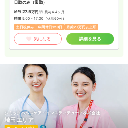
日勤のみ（常勤）
【SMO事業】
27.5
給与
万円
/月
賞与4.4ヶ月
■旧：サイトサポート・インスティテュート社の略称「SSI」と
時間
9:00～17:30
（休憩60分）
ロゴを引き継ぎ、「SSIカンパニー」としてサービスを提供して
います。CRCやSMAが、治験実施から治験に関する事務的業
土日祝休み
年間休日120日
月給27万円以上可
務、IRB（治験審査委員会）事務局業務などを総合的にサポー
ト。がん、中枢神経、生活習慣病、再生医療など幅広い領域に
気になる
詳細を見る
対応しており、年間の実施試験数は900以上となっています
（2019年度）。
【ヘルスケア情報サービス】
■電子お薬手帳「harumo」やヘルスケアポータルサイト
「HelC＋（ヘルシー）」などを提供。そのほか、被験者募集サ
ービス、処方箋データベースを活用したデータ分析サービスな
ども行なっています。
【職場環境】
■看護師・臨床検査技師・薬剤師など、さまざまな有資格者が
在籍しており、女性も多く活躍。産前産後休暇・育児休業・介
護休業などの制度があり、産休・育休の取得実績も豊富です。
シミックヘルスケア・インスティテュート株式会社
また、1チームは約5～6名で、マネージメントラインが明確で
周囲に相談しやすい環境です。
埼玉エリア