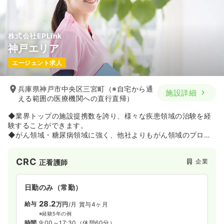
株式会社EPLink
神戸エリア
エージェント求人
兵庫県神戸市中央区三宮町（※自宅から通
施設詳細
える範囲の医療機関への直行直帰）
◆業界トップの施設提携数を誇り、様々な疾患領域の治験を経
験することができます。
◆がん領域・糖尿病領域に強く、他社よりもがん領域のプロジ
ェクトに関わりやすい環境があります。
◆女性役員の登用など性別問わずに活躍できる環境が整ってい
CRC
企業
正看護師
るだけではなく、ワークライフバランスの実現のために育児休
業制度などの福利厚生制度も充実しています。
◆グループとしてはSMO事業のほかに、CSO事業、CRO事業な
日勤のみ（常勤）
ど、健康産業に貢献している会社です。
28.2
給与
万円
/月
賞与4ヶ月
※経験5年の例
時間
9:00～17:30
（休憩60分）