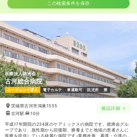
この検索条件を保存
医療法人徳洲会
古河総合病院
エージェント求人
電子カルテ
車通勤可
託児所
寮
茨城県古河市鴻巣1555
施設詳細
古河駅
10分
平成17年開院の234床のケアミックスの病院です。徳洲会グル
ープであり、急性期から回復期、療養までと地域の患者さんに
医療を提供している綺麗な病院です♪業務改善、看護・介護の質