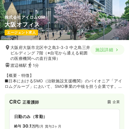
護休業などの制度があり、産休・育休の取得実績も豊富です。
また、1チームは約5～6名で、マネージメントラインが明確で
周囲に相談しやすい環境です。
株式会社アイロムOM
大阪オフィス
エージェント求人
大阪府大阪市北区中之島3-3-3 中之島三井
施設詳細
ビルディング 7階（※自宅から通える範囲
の医療機関への直行直帰）
渡辺橋駅
1分
【概要・特徴】
■日本におけるSMO（治験施設支援機関）のパイオニア「アイ
ロムグループ」において、SMO事業の中核を担う企業です。同
グループは1997年に日本でいち早くSMO事業を開始。現在は約
20の子会社を有し、「SMO事業」に加え、「CRO事業」「先端
CRC
企業
正看護師
医療事業」「メディカルサポート事業」も展開しています。
■同グループのSMO事業には、同社のほか「（株）アイロム
日勤のみ（常勤）
EC」「（株）アイロムCS」「（株）アイロムNA」などが属し
ており、従業員数や売上高は業界トップクラス。提携医療機関
30.1
給与
万円
/月
賞与2ヶ月