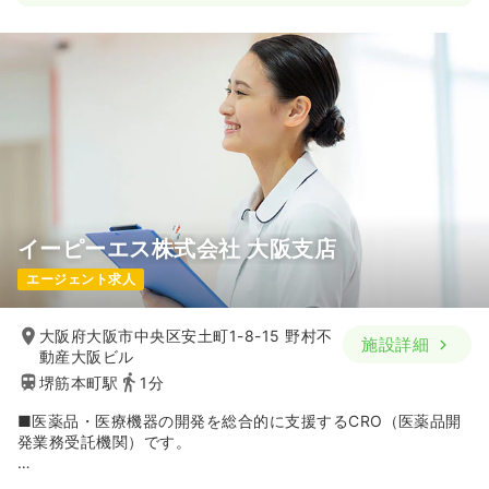
号)」選出。復職率90%を超える
■フレックス制度を導入しており、案件の状況に応じた柔軟な
働き方が可能。また、チームで案件に対応する体制をとってい
ますが、ミーティングなどはできるだけ担当する施設にて実施
し、オフィスに出勤する頻度を少なくするようにしています。
■経験年数やメンバー構成を考慮して担当を決定するため、未
経験の方も安心して勤務できる環境です。また、自宅から通勤
しやすいエリアの担当となるよう配慮するなど、仕事と家庭を
両立しやすい環境を整えています。
イーピーエス株式会社 大阪支店
エージェント求人
大阪府大阪市中央区安土町1-8-15 野村不
施設詳細
動産大阪ビル
堺筋本町駅
1分
■医薬品・医療機器の開発を総合的に支援するCRO（医薬品開
発業務受託機関）です。
【概要・特徴】