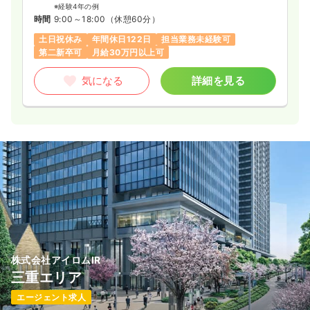
の実績は2,245施設にのぼります（2020年3月時点）。
※経験4年の例
時間
9:00～18:00
（休憩60分）
■同社は東京に本社、札幌・盛岡・仙台・名古屋・大阪・福岡
土日祝休み
年間休日122日
担当業務未経験可
に拠点を有し、全国各地の案件を受託。生活習慣病、がん、高
第二新卒可
月給30万円以上可
齢者疾患などの領域に強みをもっています。
気になる
詳細を見る
【職場環境】
■20代～30代の若いスタッフも多く、活気のある職場です。新
しいアイデアをどんどん受け入れ、変革していく風土がありま
す。
■CRC（治験コーディネーター）は、主に自宅から1時間以内の
エリアにある施設を担当しています。また、同社の案件は生活
習慣病がメインのため、クリニックへの出入りが多いことが特
徴。医師との距離が近く、さまざまな話ができることも、CRC
のやりがいにつながっています。
株式会社アイロムIR
三重エリア
エージェント求人