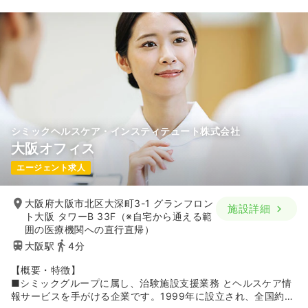
■フレックス制度を導入しており、案件の状況に応じた柔軟な
働き方が可能。また、チームで案件に対応する体制をとってい
ますが、ミーティングなどはできるだけ担当する施設にて実施
し、オフィスに出勤する頻度を少なくするようにしています。
■経験年数やメンバー構成を考慮して担当を決定するため、未
経験の方も安心して勤務できる環境です。また、自宅から通勤
しやすいエリアの担当となるよう配慮するなど、仕事と家庭を
両立しやすい環境を整えています。
シミックヘルスケア・インスティテュート株式会社
大阪オフィス
エージェント求人
大阪府大阪市北区大深町3-1 グランフロン
施設詳細
ト大阪 タワーB 33F（※自宅から通える範
囲の医療機関への直行直帰）
大阪駅
4分
【概要・特徴】
■シミックグループに属し、治験施設支援業務 とヘルスケア情
報サービスを手がける企業です。1999年に設立され、全国約