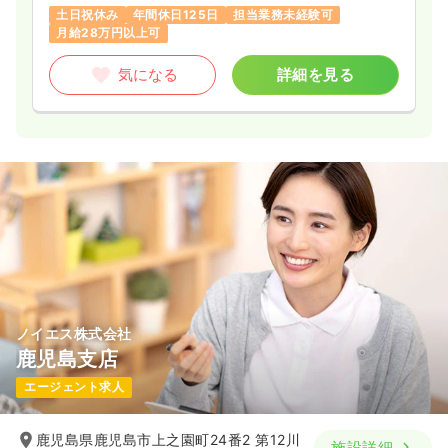
土日祝休み
年間休日125日
担当業務未経験可
月給28万円以上可
気になる
詳細を見る
ノイエス株式会社
鹿児島支店
エージェント求人
鹿児島県鹿児島市上之園町24番2 第12川
施設詳細