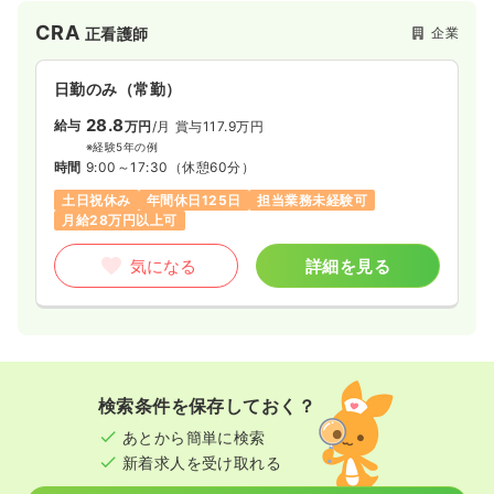
■1991年創業、国内トップクラスの実績を持つCRO。医薬品・
CRA
企業
正看護師
医療機器の開発支援サービスのほか、教育研修サービス、
CDISC標準業務サービス、分析業務サービスを提供していま
す。「EPSホールディングス（株）」など約50社とともに
日勤のみ（常勤）
「EPSグループ」を展開。創業以来、右肩上がりで成長してお
り、近年の営業利益は約20％で推移しています。
28.8
給与
万円
/月
賞与117.9万円
※経験5年の例
■臨床試験から製造販売後調査に関わる全ての業務を受託でき
時間
9:00～17:30
（休憩60分）
る「フルサービス体制」が強み。
土日祝休み
年間休日125日
担当業務未経験可
月給28万円以上可
■がんや循環器系、脳神経系、難病分野など、幅広い疾患領域
に対応。領域別の受託数は、腫瘍・がんが24.6％、中枢神経系
気になる
詳細を見る
が11.5％、循環器系が10.6％、内分泌・代謝系が8.8％、感覚器
系が7.2％、感染症が6.7％、免疫・アレルギーが5.9％など。ま
た、全体の約60％がグローバル試験となっています。
【注力分野】
■再生医療分野の臨床開発が活発化している近年の製薬業界の
動向を踏まえ、同社は2017年に「再生医療推進課」を新設。早
検索条件を保存しておく？
くから再生医療分野のCRO事業で実績を積んできた知見を活か
して、安全・迅速な再生医療製品の開発に貢献していきたい考
あとから簡単に検索
えです。
新着求人を受け取れる