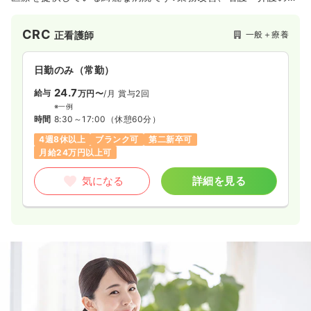
の向上や看護教育の充実を目指し、さまざまなキャリアアップ
研修を実施しております！
CRC
一般＋療養
正看護師
日勤のみ（常勤）
24.7
給与
万円〜
/月
賞与2回
※一例
時間
8:30～17:00
（休憩60分）
4週8休以上
ブランク可
第二新卒可
月給24万円以上可
気になる
詳細を見る