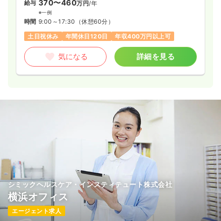
スを構え、SMO事業を展開。治験コーディネータ（CRC）業
370〜460
給与
万円
/年
務、治験事務局業務支援、治験審査委員会（IRB）運営支援、医
※一例
療機関（医師）への治験紹介、など幅広く手掛けています。
時間
9:00～17:30
（休憩60分）
土日祝休み
年間休日120日
年収400万円以上可
【実績】
■国立病院機構、公立、済生会、日赤、労災、健保組合、社保
気になる
詳細を見る
組合、厚生連の各病院など、大規模病院を中心に数多くの病
院・クリニックと契約。契約施設数は137であり、エリア別で
は東北が22、関東が49、関西が25、九州が41です（2019年4
月現在）。
■疾患別契約件数は、消化器疾患が248、オンコロジーが229、
循環器疾患が167、神経・筋疾患が143、精神・認知症が138、
代謝内分泌疾患が104、肝胆膵疾患が96などとなっています
（2019年4月現在）。
シミックヘルスケア・インスティテュート株式会社
横浜オフィス
エージェント求人