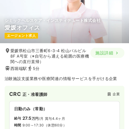
シミックヘルスケア・インスティテュート株式会社
愛媛オフィス
エージェント求人
愛媛県松山市三番町6-3-4 松山パルビル
施設詳細
8F A号室（※自宅から通える範囲の医療機
関への直行直帰）
西堀端駅
5分
治験施設支援業務や医療関連の情報サービスを手がける企業
CRC
企業
正・准看護師
日勤のみ（常勤）
27.5
給与
万円
/月
賞与4.4ヶ月
時間
9:00～17:30
（休憩60分）