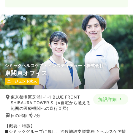
【ヘルスケア情報サービス】
■電子お薬手帳「harumo」やヘルスケアポータルサイト
「HelC＋（ヘルシー）」などを提供。そのほか、被験者募集サ
ービス、処方箋データベースを活用したデータ分析サービスな
ども行なっています。
【職場環境】
■看護師・臨床検査技師・薬剤師など、さまざまな有資格者が
在籍しており、女性も多く活躍。産前産後休暇・育児休業・介
護休業などの制度があり、産休・育休の取得実績も豊富です。
また、1チームは約5～6名で、マネージメントラインが明確で
周囲に相談しやすい環境です。
シミックヘルスケア・インスティテュート株式会社
東関東オフィス
エージェント求人
東京都港区芝浦1-1-1 BLUE FRONT
施設詳細
SHIBAURA TOWER S（※自宅から通える
範囲の医療機関への直行直帰）
日の出駅
7分
【概要・特徴】
■シミックグループに属し、治験施設支援業務 とヘルスケア情