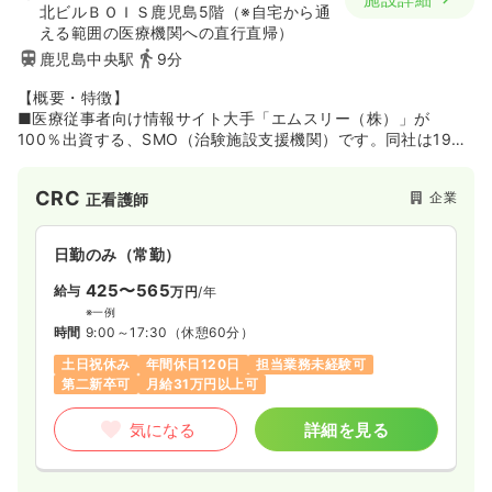
北ビルＢＯＩＳ鹿児島5階（※自宅から通
える範囲の医療機関への直行直帰）
鹿児島中央駅
9分
【概要・特徴】
■医療従事者向け情報サイト大手「エムスリー（株）」が
100％出資する、SMO（治験施設支援機関）です。同社は1996
年に医療法人を母体とする企業として設立。2015年からエムス
リーグループの一員となっており、2019年に同グループの
CRC
企業
正看護師
SMO2社と合併しました。この合併により、これまで以上に幅
広い領域や地域をカバーできる体制を整えています。
日勤のみ（常勤）
■北海道から九州まで約20拠点を有しており、提携する施設数
は1,400以上。治験（医薬品）における実績は、プロトコール数
425〜565
給与
万円
/年
が786、契約症例数が2,110です（2019年9月時点）。重症度の
※一例
高い疾病を対象とした治験を実施できる医療機関から、生活習
時間
9:00～17:30
（休憩60分）
慣病をターゲットとした診療所まで、提携施設が幅広い点が特
土日祝休み
年間休日120日
担当業務未経験可
徴。専門性が要求される臨床開発早期の治験から、症例数の確
第二新卒可
月給31万円以上可
保が重要な最終段階の治験まで、全てのフェーズに対応してい
ます。
気になる
詳細を見る
【職場環境】
■日経Woman「女性が活躍する会社ベスト100(2023年6月