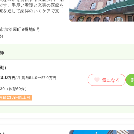
です。手厚い看護と充実の医療を
療を通して納得のいくケアで支援
。
市加治屋町9番地8号
5分
師
勤）
3.0
万円
/月
賞与54.0〜57.0万円
気になる
:30
（休憩60分）
月給23万円以上可