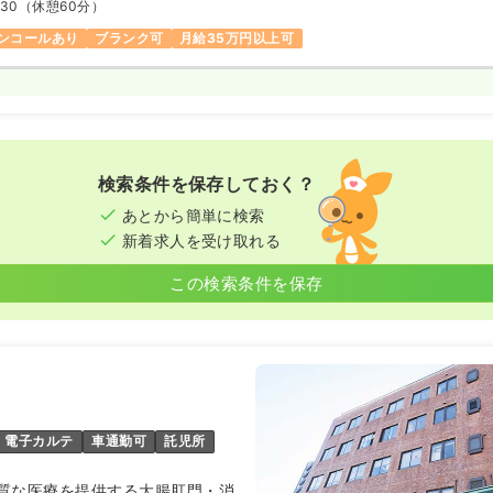
:30
（休憩60分）
ンコールあり
ブランク可
月給35万円以上可
検索条件を保存しておく？
あとから簡単に検索
新着求人を受け取れる
この検索条件を保存
電子カルテ
車通勤可
託児所
質な医療を提供する大腸肛門・消