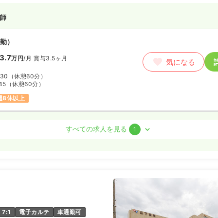
師
勤）
3.7
万円
/月
賞与3.5ヶ月
気になる
:30
（休憩60分）
45
（休憩60分）
週8休以上
師 / 管理職
すべての求人を見る
1
勤）
〜
/年
気になる
:30
（休憩60分）
週8休以上
7:1
電子カルテ
車通勤可