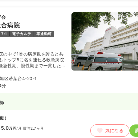
芳会
総合病院
7:1
電子カルテ
車通勤可
院の中で1番の病床数を誇ると共
もトップ5に名を連ねる救急病院
亜急性期、慢性期まで一貫した医
ており、幅広い診療科目と充実し
スキルアップが可能です。
区若葉台4-20-1
4分
師
勤）
5.0
万円
/月
賞与2.7ヶ月
気になる