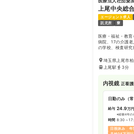
医療法人社団愛
上尾中央総
エージェント求人
託児所
寮
医療・福祉・教育
病院、17の介護
の学校、検査研究
療グループの基幹
埼玉県上尾市柏座
上尾駅
3分
内視鏡
正看護
日勤のみ（常
24.9
給与
万
※経験4年の
時間
8:30～17
日祝休み
年
月給25万円