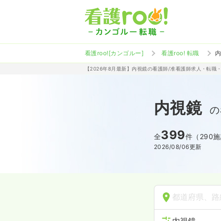
看護roo![カンゴルー]
看護roo! 転職
【2026年8月最新】内視鏡の看護師/准看護師求人・転職
内視鏡
の
399
全
件（290
2026/08/06
更新
都道府県、路