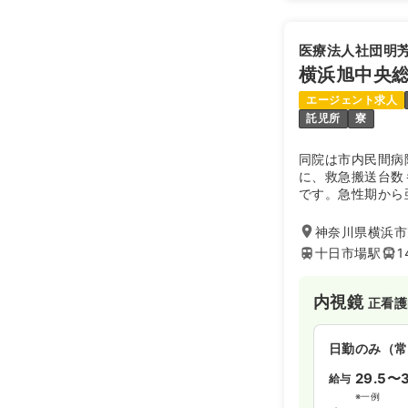
医療法人社団明
横浜旭中央
エージェント求人
託児所
寮
同院は市内民間病
に、救急搬送台数
です。急性期から
療・看護を提供し
た研修制度による
神奈川県横浜市旭
十日市場駅
1
内視鏡
正看護
日勤のみ（常
29.5〜3
給与
※一例