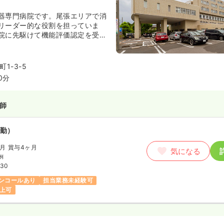
器専門病院です。尾張エリアで消
リーダー的な役割を担っていま
院に先駆けて機能評価認定を受け
ル向上に積極的な病院です。
1-3-5
0分
師
勤）
/月
賞与4ヶ月
気になる
例
:30
ンコールあり
担当業務未経験可
以上可