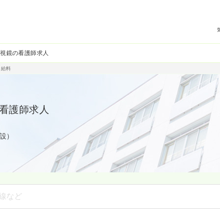
内視鏡の看護師求人
・給料
看護師求人
施設）
線など