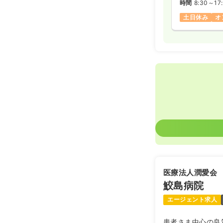
時間
8:30～17
土日休み
オ
医療法人潤愛会
鮫島病院
エージェント求人
患者さま中心の良