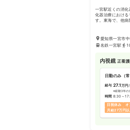
一宮駅近くの消化
化器治療における
す。東海で、他病
ており、質のレベ
愛知県一宮市中町
名鉄一宮駅
1
内視鏡
正看護
日勤のみ（常
27.1
給与
万円
※経験3年の
時間
8:30～17
日祝休み
オ
月給27万円