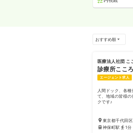
内視鏡
医療法人社団 こ
診療所ここ
エージェント求人
人間ドック、各種
て、地域の皆様の
クです♪
東京都千代田区
神保町駅
1分