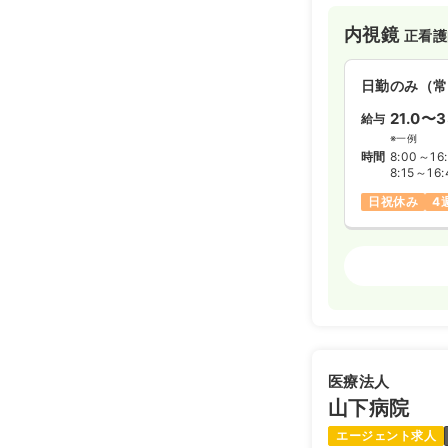
内視鏡
正看護
日勤のみ（常
21.0〜3
給与
※一例
時間
8:00～16
8:15～16:
日祝休み
4
内視鏡
正看護
日勤のみ（常
600
給与
万円
※一例
医療法人
時間
8:00～16
山下病院
日祝休み
4
エージェント求人