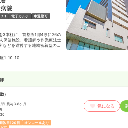
友会
合病院
7:1
電子カルテ
車通勤可
を3本柱に、首都圏1都4県に26の
老人保健施設、看護師や作業療法士
所などを運営する地域密着型の医
病院です。
1-10-10
師
勤）
円
/月
賞与3.8ヶ月
気になる
例
:30
間休日120日
オンコールあり
以上可