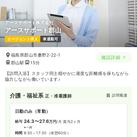
アースサポート株式会社
アースサポート郡山
エージェント求人
車通勤可
福島県郡山市桑野2-22-1
施設詳細
郡山駅
15分
【訪問入浴】スタッフ同士穏やかに適度な距離感を保ちながら
協力しながら働いています♪
介護・福祉系
訪問看護
正・准看護師
日勤のみ（常勤）
24.3〜27.6
給与
万円
/月
賞与2ヶ月
※一例
時間
8:30～17:30
（休憩60分）