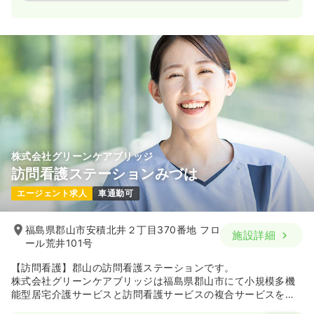
株式会社グリーンケアブリッジ
訪問看護ステーションみづは
エージェント求人
車通勤可
福島県郡山市安積北井２丁目370番地 フロ
施設詳細
ール荒井101号
【訪問看護】郡山の訪問看護ステーションです。
株式会社グリーンケアブリッジは福島県郡山市にて小規模多機
能型居宅介護サービスと訪問看護サービスの複合サービスをご
提供し、高齢者の方々が「住み慣れた土地で安心して生活を送