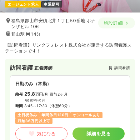
エージェント求人
車通勤可
福島県郡山市安積北井１丁目50番地 ボナ
施設詳細
ンザビル 106
郡山駅
14分
【訪問看護】リンクフォレスト株式会社が運営する訪問看護ス
テーションです！
訪問看護
訪問看護
正看護師
日勤のみ（常勤）
25.8
給与
万円
/月
賞与2ヶ月
※経験6年の例
時間
8:45～17:30
（休憩60分）
土日祝休み
年間休日120日
オンコールあり
月給36万円以上可
気になる
詳細を見る