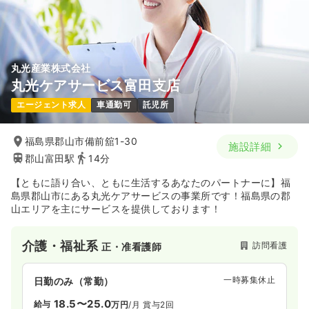
丸光産業株式会社
丸光ケアサービス富田支店
エージェント求人
車通勤可
託児所
福島県郡山市備前舘1-30
施設詳細
郡山富田駅
14分
【ともに語り合い、ともに生活するあなたのパートナーに】福
島県郡山市にある丸光ケアサービスの事業所です！福島県の郡
山エリアを主にサービスを提供しております！
介護・福祉系
訪問看護
正・准看護師
一時募集休止
日勤のみ（常勤）
18.5〜25.0
給与
万円
/月
賞与2回