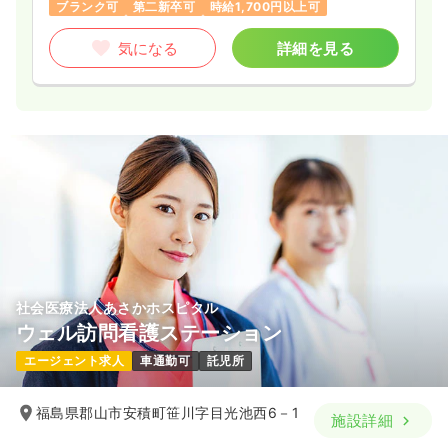
ブランク可
第二新卒可
時給1,700円以上可
気になる
詳細を見る
社会医療法人あさかホスピタル
ウェル訪問看護ステーション
エージェント求人
車通勤可
託児所
福島県郡山市安積町笹川字目光池西6－1
施設詳細