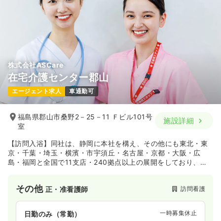
株式会社ASCare
在宅介護センター郡山
エージェント求人
車通勤可
福島県郡山市桑野2－25－11 Ｆビル101号
施設詳細
室
【訪問入浴】同社は、静岡に本社を構え、その他にも東北・東
京・千葉・埼玉・横濱・市宇須丘・名古屋・京都・大阪・広
島・福岡と全国で11支店・240拠点以上の展開をしており、幅
広いエリアに支店を構えております。また、感謝と思いやりの
心を大切にしながら、お客様に幸せと安心を提供できる経営を
その他
訪問看護
正・准看護師
行っております。
一時募集休止
日勤のみ（常勤）