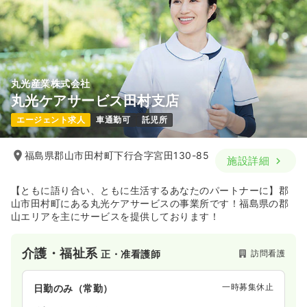
丸光産業株式会社
丸光ケアサービス田村支店
エージェント求人
車通勤可
託児所
福島県郡山市田村町下行合字宮田130-85
施設詳細
【ともに語り合い、ともに生活するあなたのパートナーに】郡
山市田村町にある丸光ケアサービスの事業所です！福島県の郡
山エリアを主にサービスを提供しております！
介護・福祉系
訪問看護
正・准看護師
一時募集休止
日勤のみ（常勤）