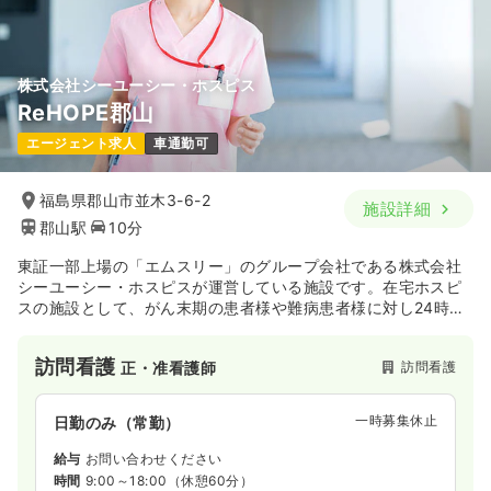
株式会社シーユーシー・ホスピス
ReHOPE郡山
エージェント求人
車通勤可
福島県郡山市並木3-6-2
施設詳細
郡山駅
10分
東証一部上場の「エムスリー」のグループ会社である株式会社
シーユーシー・ホスピスが運営している施設です。在宅ホスピ
スの施設として、がん末期の患者様や難病患者様に対し24時間
体制で看護サービスを提供しています。
訪問看護
訪問看護
正・准看護師
一時募集休止
日勤のみ（常勤）
給与
お問い合わせください
時間
9:00～18:00
（休憩60分）