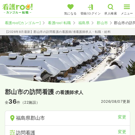
気になる
登録/ログイン
求人検索
メニュー
看護roo![カンゴルー]
看護roo! 転職
福島県
郡山市
郡山市の訪
【2026年8月最新】郡山市の訪問看護の看護師/准看護師求人・転職・給料
郡山市の訪問看護
の看護師求人
36
2026/08/07
更新
全
件（22施設）
変更
福島県郡山市
変更
訪問看護