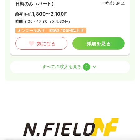
一時募集休止
日勤のみ（パート）
1,800〜2,100
給与
時給
円
時間
8:30～17:30
（休憩60分）
オンコールあり
時給2,100円以上可
気になる
詳細を見る
訪問看護
訪問看護
正看護師 / 管理職
すべての求人を見る
1
一時募集休止
日勤のみ（常勤）
41.7〜43.7
給与
万円
/月
賞与85.0万円
※一例
時間
8:30～17:30
4週8休以上
オンコールあり
月給40万円以上可
気になる
詳細を見る