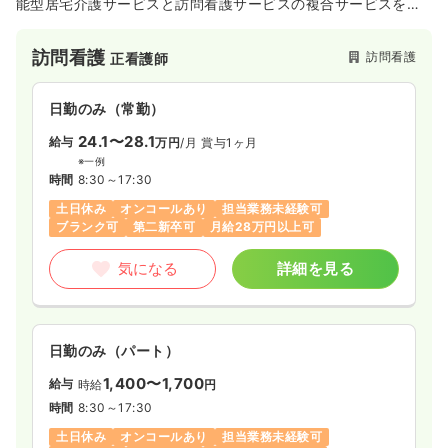
能型居宅介護サービスと訪問看護サービスの複合サービスをご
提供し、高齢者の方々が「住み慣れた土地で安心して生活を送
れること」をご支援させていただいております。
訪問看護
訪問看護
正看護師
2007年に株式会社日本ケアサプライ（福祉用具レンタル卸・販
売の東証二部上場企業）と株式会社ホット郡山（福祉用具販
日勤のみ（常勤）
売・レンタルの福島県老舗企業）の共同出資により設立されま
したが、2018年よりNSGグループのひとつとなり運営させてい
24.1〜28.1
給与
万円
/月
賞与1ヶ月
ただいております。NSGグループとは「 New Sustainable
※一例
Growth 新しい持続可能な成長」を目指すグループとして新潟
時間
8:30～17:30
を拠点として運営されているグループで、その中で約4,000人
土日休み
オンコールあり
担当業務未経験可
が医療法人・社会福祉法人・在宅介護サービス会社に従事して
ブランク可
第二新卒可
月給28万円以上可
おります。福島県ではFSGカレッジリーグとして郡山駅東口に
て5校54学科の専門学校を運営しており、プロバスケットボー
気になる
詳細を見る
ルチーム“福島ファイヤーボンズ”の支援法人でもあります。
日勤のみ（パート）
1,400〜1,700
給与
時給
円
時間
8:30～17:30
土日休み
オンコールあり
担当業務未経験可