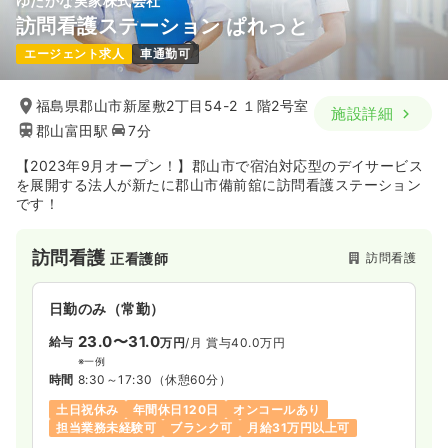
ゆたかな実家株式会社
訪問看護ステーション ぱれっと
エージェント求人
車通勤可
福島県郡山市新屋敷2丁目54-2 １階2号室
施設詳細
郡山富田駅
7分
【2023年9月オープン！】郡山市で宿泊対応型のデイサービス
を展開する法人が新たに郡山市備前舘に訪問看護ステーション
です！
訪問看護
訪問看護
正看護師
日勤のみ（常勤）
23.0〜31.0
給与
万円
/月
賞与40.0万円
※一例
時間
8:30～17:30
（休憩60分）
土日祝休み
年間休日120日
オンコールあり
担当業務未経験可
ブランク可
月給31万円以上可