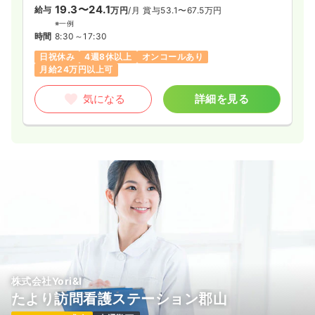
19.3〜24.1
給与
万円
/月
賞与53.1〜67.5万円
※一例
時間
8:30～17:30
日祝休み
4週8休以上
オンコールあり
月給24万円以上可
気になる
詳細を見る
株式会社Yori&I
たより訪問看護ステーション郡山