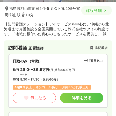
福島県郡山市朝日2-1-5 丸久ビル205号室
施設詳細
郡山駅
10分
【訪問看護ステーション】デイサービスを中心に、沖縄から北
海道まで介護施設を全国展開している株式会社ツクイの施設で
す。「地域に根付いた真心のこもったサービスを提供し、 誠意
ある行動で責任をもってお客様と社会に貢献する」の経営理念
のもと、全国に事業所を展開しています。
訪問看護
訪問看護
正看護師
一時募集休止
日勤のみ（常勤）
29.0〜35.5
給与
万円
/月
賞与40.0万円
※一例
時間
8:30～17:30
（休憩60分）
4週8休以上
オンコールあり
月給35万円以上可
気になる
詳細を見る