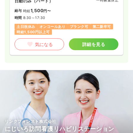
一時募集休止
日勤のみ（パート）
1,500
給与
時給
円〜
時間
8:30～17:30
土日祝休み
オンコールあり
ブランク可
第二新卒可
時給1,500円以上可
気になる
詳細を見る
リンクフォレスト株式会社
にじいろ訪問看護リハビリステーション