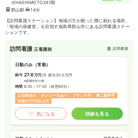
ポHASHIMOTO2A1階
郡山駅
14分
【訪問看護ステーション】地域の方が困った際に頼れる場所、
「地域の保健室」を目指す福島県郡山市にある訪問看護ステー
ションです。
訪問看護
訪問看護
正看護師
日勤のみ（常勤）
27.6
給与
万円
/月
賞与30.0万円
※経験8年の例
時間
8:30～17:30
（休憩60分）
土日祝休み
オンコールあり
ブランク可
第二新卒可
月給27万円以上可
気になる
詳細を見る