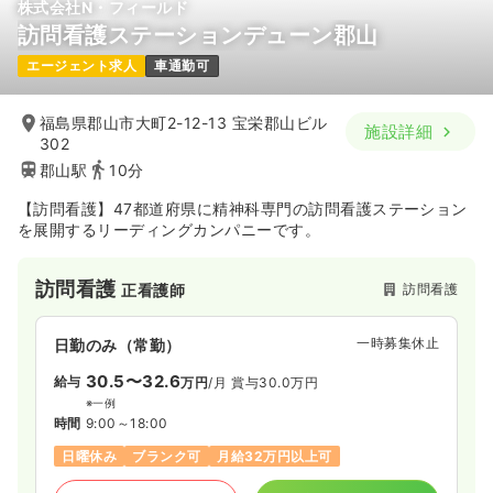
株式会社N・フィールド
訪問看護ステーションデューン郡山
エージェント求人
車通勤可
福島県郡山市大町2-12-13 宝栄郡山ビル
施設詳細
302
郡山駅
10分
【訪問看護】47都道府県に精神科専門の訪問看護ステーション
を展開するリーディングカンパニーです。
訪問看護
訪問看護
正看護師
一時募集休止
日勤のみ（常勤）
30.5〜32.6
給与
万円
/月
賞与30.0万円
※一例
時間
9:00～18:00
日曜休み
ブランク可
月給32万円以上可