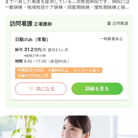
まで一貫した看護を提供している二次救急病院です。病院には
一般病棟・地域包括ケア病棟・回復期病棟・慢性期病棟と揃っ
ており、関連施設としてサ高住と有料も持っています。
訪問看護
訪問看護
正看護師
一時募集休止
日勤のみ（常勤）
31.2
給与
万円
/月
賞与2.1ヶ月
※経験21年の例
時間
8:45～17:30
（休憩60分）
年間休日120日
4週8休以上
オンコールあり
月給31万円以上可
気になる
詳細を見る