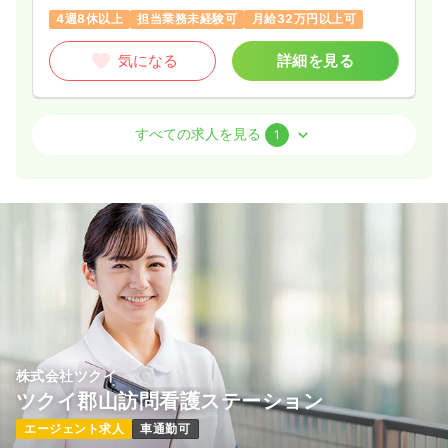
4週8休以上
担当業務未経験可
月給32万円以上可
気になる
詳細を見る
訪問看護
訪問看護
正看護師 / 管理職
すべての求人を見る
1
一時募集休止
日勤のみ（常勤）
45.8
給与
万円〜
/月
賞与2.62ヶ月
※一例
時間
9:00～18:00
（休憩60分）
4週8休以上
月給40万円以上可
気になる
詳細を見る
株式会社ツクイ
ツクイ郡山訪問看護ステーション
エージェント求人
車通勤可