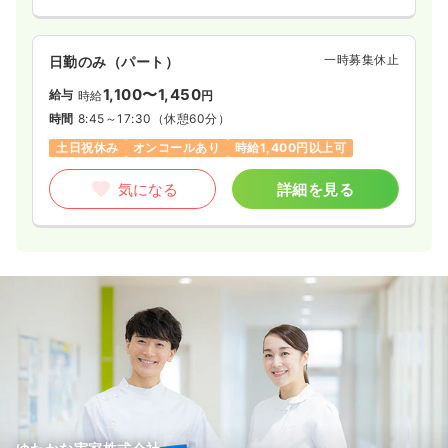
一時募集休止
日勤のみ（パート）
1,100〜1,450
給与
時給
円
時間
8:45～17:30
（休憩60分）
土日祝休み
オンコールあり
時給1,400円以上可
気になる
詳細を見る