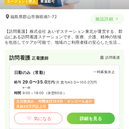
エージェント求人
車通勤可
福島県郡山市御前南1-72
施設詳細
【訪問看護】株式会社 あいずステーション東北が運営する、郡
山にある訪問看護ステーションです。医療、介護、精神の領域
を包括してケアが可能で、地域のご利用者様の安心した生活を
支えています◎「愛情（あい）を込めて」・「アイズ（観察
眼）を大切に」・「合図（あいず）目に見えないサインをキャ
訪問看護
訪問看護
正看護師
ッチして」という理念を胸に、病気や障がいがある方でも自宅
で過ごしたい、最期は自宅で過ごしたい、というご利用者さ
ま・ご家族さまの願いに寄り添った看護・サービスを大切にし
一時募集休止
日勤のみ（常勤）
ています。
29.0〜35.0
給与
万円
/月
賞与40.0〜100.0万円
※一例
時間
9:00～18:00
（休憩60分）
土日祝休み
年間休日123日
オンコールあり
月給35万円以上可
気になる
詳細を見る