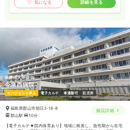
気になる
詳細を見る
医療法人明信会
今泉西病院
エージェント求人
電子カルテ
車通勤可
託児所
福島県郡山市朝日2-18-8
施設詳細
郡山駅
10分
【電子カルテ★院内保育あり】地域に根差し、急性期から在宅