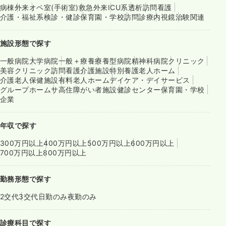
病棟
外来
オペ室(手術室)
救急外来
ICU系
透析
訪問看護
介護・福祉系
検診・健診
保育園・学校
訪問診療
内視鏡
治験関連
施設形態で探す
一般病院
大学病院
一般＋療養
療養型病院
精神科病院
クリニック
美容クリニック
訪問看護
介護施設
特別養護老人ホーム
介護老人保健施設
有料老人ホーム
デイケア・デイサービス
グループホーム
サ高住
障がい者施設
健診センター
保育園・学校
企業
年収で探す
300万円以上
400万円以上
500万円以上
600万円以上
700万円以上
800万円以上
勤務形態で探す
2交代
3交代
日勤のみ
夜勤のみ
診療科目で探す