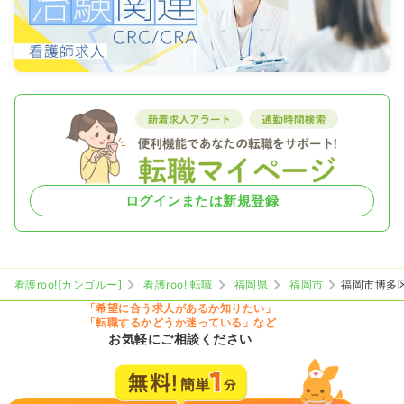
ログインまたは新規登録
看護roo![カンゴルー]
看護roo! 転職
福岡県
福岡市
福岡市博多
「希望に合う求人があるか知りたい」
「転職するかどうか迷っている」など
お気軽にご相談ください