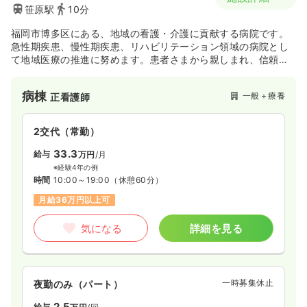
笹原駅
10分
福岡市博多区にある、地域の看護・介護に貢献する病院です。
急性期疾患、慢性期疾患、リハビリテーション領域の病院とし
て地域医療の推進に努めます。患者さまから親しまれ、信頼さ
れる病院にする為に職員一丸となって思いやり溢れるサービス
を提供しております。
病棟
一般＋療養
正看護師
2交代（常勤）
33.3
給与
万円
/月
※経験4年の例
時間
10:00～19:00
（休憩60分）
月給36万円以上可
気になる
詳細を見る
一時募集休止
夜勤のみ（パート）
2.5
給与