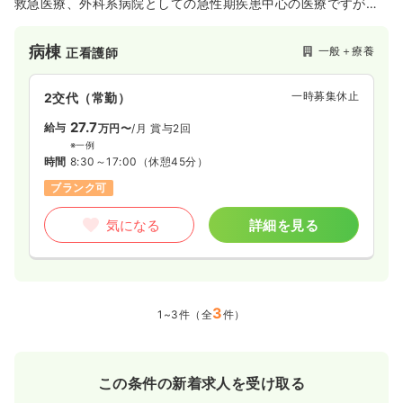
救急医療、外科系病院としての急性期疾患中心の医療ですが、
主な専門領域は消化器です。診断から手術、治療という一貫し
た診療体制を維持する目的で、九州大学第2内科の協力を得て消
病棟
一般＋療養
正看護師
化器内科専門の常勤医を配置しております。
一時募集休止
2交代（常勤）
27.7
給与
万円〜
/月
賞与2回
※一例
時間
8:30～17:00
（休憩45分）
ブランク可
気になる
詳細を見る
3
1~3件（全
件）
この条件の新着求人を受け取る