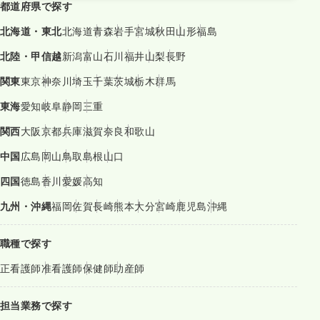
都道府県で探す
北海道・東北
北海道
青森
岩手
宮城
秋田
山形
福島
北陸・甲信越
新潟
富山
石川
福井
山梨
長野
関東
東京
神奈川
埼玉
千葉
茨城
栃木
群馬
東海
愛知
岐阜
静岡
三重
関西
大阪
京都
兵庫
滋賀
奈良
和歌山
中国
広島
岡山
鳥取
島根
山口
四国
徳島
香川
愛媛
高知
九州・沖縄
福岡
佐賀
長崎
熊本
大分
宮崎
鹿児島
沖縄
職種で探す
正看護師
准看護師
保健師
助産師
担当業務で探す