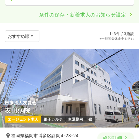
条件の保存・新着求人のお知らせ設定
1-3件 / 3施設
※一時募集休止中を含む
医療法人友愛会
友田病院
エージェント求人
電子カルテ
車通勤可
寮
福岡県福岡市博多区諸岡4-28-24
施設詳細