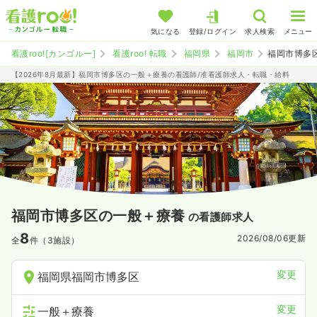
気になる
登録/ログイン
求人検索
メニュー
看護roo![カンゴルー]
看護roo! 転職
福岡県
福岡市
福岡市博多
【2026年8月最新】福岡市博多区の一般＋療養の看護師/准看護師求人・転職・給料
福岡市博多区の一般＋療養
の看護師求人
8
2026/08/06
更新
全
件（3施設）
変更
福岡県福岡市博多区
変更
一般＋療養