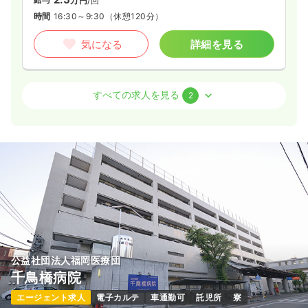
万円
/回
時間
16:30～9:30
（休憩120分）
気になる
詳細を見る
外来
一般＋療養
正・准看護師
すべての求人を見る
2
2交代（常勤）
32.8
給与
万円
/月
※経験6年の例
時間
8:30～17:30
（休憩60分）
月給34万円以上可
気になる
詳細を見る
公益社団法人福岡医療団
千鳥橋病院
一時募集休止
日勤のみ（常勤）
エージェント求人
電子カルテ
車通勤可
託児所
寮
23.0〜30.0
給与
万円
/月