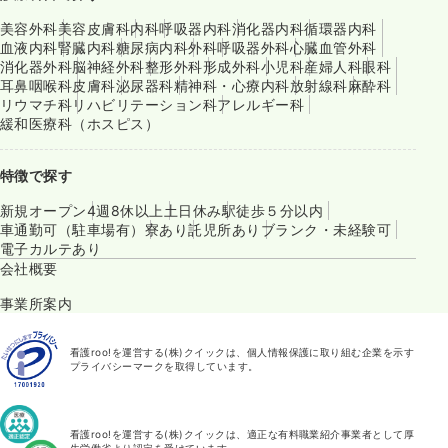
美容外科
美容皮膚科
内科
呼吸器内科
消化器内科
循環器内科
血液内科
腎臓内科
糖尿病内科
外科
呼吸器外科
心臓血管外科
消化器外科
脳神経外科
整形外科
形成外科
小児科
産婦人科
眼科
耳鼻咽喉科
皮膚科
泌尿器科
精神科・心療内科
放射線科
麻酔科
リウマチ科
リハビリテーション科
アレルギー科
緩和医療科（ホスピス）
特徴で探す
新規オープン
4週8休以上
土日休み
駅徒歩５分以内
車通勤可（駐車場有）
寮あり
託児所あり
ブランク・未経験可
電子カルテあり
会社概要
事業所案内
看護roo!を運営する(株)クイックは、個人情報保護に取り組む企業を示す
プライバシーマークを取得しています。
看護roo!を運営する(株)クイックは、適正な有料職業紹介事業者として厚