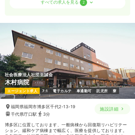
病棟
一般＋療養
正看護師
すべての求人を見る
2
一時募集休止
2交代（常勤）
28.8
給与
万円
/月
賞与90.2万円
※経験8年の例
時間
8:30～17:00
（休憩60分）
月給32万円以上可
気になる
詳細を見る
社会医療法人社団至誠会
木村病院
一時募集休止
夜勤のみ（パート）
エージェント求人
7:1
電子カルテ
車通勤可
託児所
寮
1.0
給与
万円〜
/回
時間
16:50～9:00
（休憩150分）
福岡県福岡市博多区千代2-13-19
施設詳細
気になる
詳細を見る
千代県庁口駅
3分
博多区に位置しております、一般病棟から回復期リハビリテー
ション、緩和ケア病棟まで幅広く、医療を提供しております。