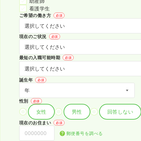
助産師
看護学生
ご希望の働き方
必須
現在のご状況
必須
最短の入職可能時期
必須
誕生年
必須
性別
必須
女性
男性
回答しない
現在のお住まい
必須
郵便番号を調べる