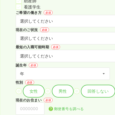
助産師
看護学生
ご希望の働き方
必須
現在のご状況
必須
最短の入職可能時期
必須
誕生年
必須
性別
必須
女性
男性
回答しない
現在のお住まい
必須
郵便番号を調べる