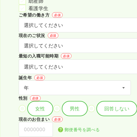
助産師
看護学生
ご希望の働き方
必須
現在のご状況
必須
最短の入職可能時期
必須
誕生年
必須
性別
必須
女性
男性
回答しない
現在のお住まい
必須
郵便番号を調べる