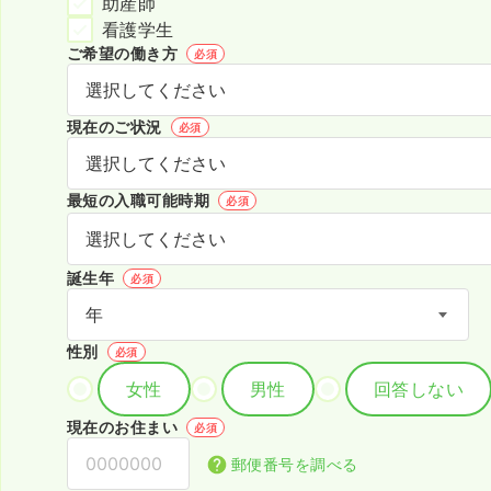
助産師
看護学生
ご希望の働き方
必須
現在のご状況
必須
最短の入職可能時期
必須
誕生年
必須
性別
必須
女性
男性
回答しない
現在のお住まい
必須
郵便番号を調べる