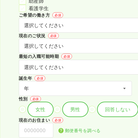
助産師
看護学生
ご希望の働き方
必須
現在のご状況
必須
最短の入職可能時期
必須
誕生年
必須
性別
必須
女性
男性
回答しない
現在のお住まい
必須
郵便番号を調べる