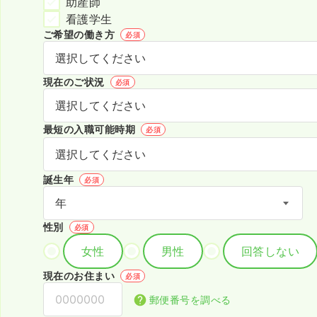
助産師
看護学生
ご希望の働き方
必須
現在のご状況
必須
最短の入職可能時期
必須
誕生年
必須
性別
必須
女性
男性
回答しない
現在のお住まい
必須
郵便番号を調べる