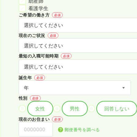
助産師
看護学生
ご希望の働き方
必須
現在のご状況
必須
最短の入職可能時期
必須
誕生年
必須
性別
必須
女性
男性
回答しない
現在のお住まい
必須
郵便番号を調べる