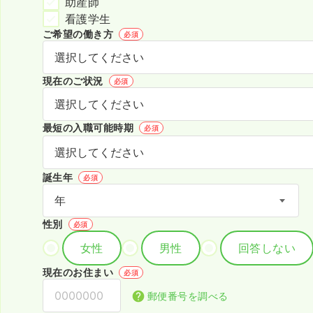
助産師
看護学生
ご希望の働き方
必須
現在のご状況
必須
最短の入職可能時期
必須
誕生年
必須
性別
必須
女性
男性
回答しない
現在のお住まい
必須
郵便番号を調べる