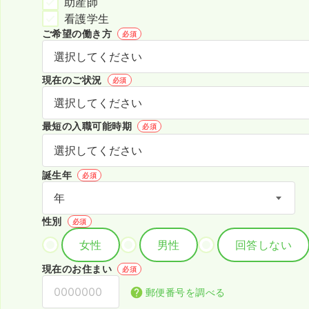
助産師
看護学生
ご希望の働き方
必須
現在のご状況
必須
最短の入職可能時期
必須
誕生年
必須
性別
必須
女性
男性
回答しない
現在のお住まい
必須
郵便番号を調べる