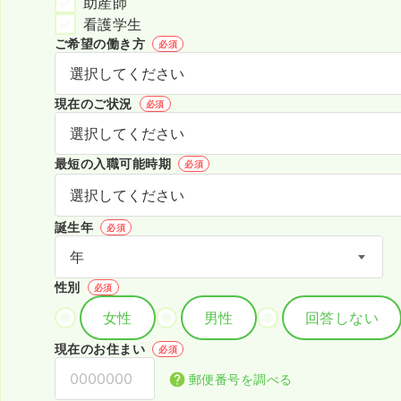
助産師
看護学生
ご希望の働き方
必須
現在のご状況
必須
最短の入職可能時期
必須
誕生年
必須
性別
必須
女性
男性
回答しない
現在のお住まい
必須
郵便番号を調べる