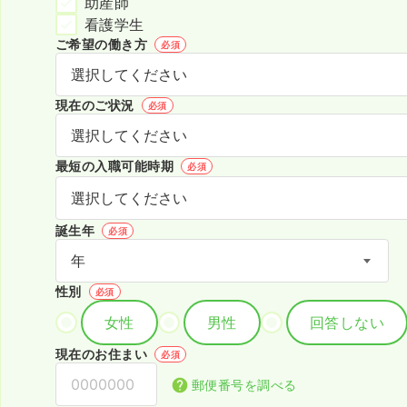
助産師
看護学生
ご希望の働き方
必須
現在のご状況
必須
最短の入職可能時期
必須
誕生年
必須
性別
必須
女性
男性
回答しない
現在のお住まい
必須
郵便番号を調べる