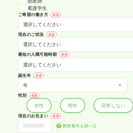
助産師
看護学生
ご希望の働き方
必須
現在のご状況
必須
最短の入職可能時期
必須
誕生年
必須
性別
必須
女性
男性
回答しない
現在のお住まい
必須
郵便番号を調べる