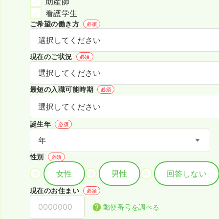
助産師
看護学生
ご希望の働き方
必須
現在のご状況
必須
最短の入職可能時期
必須
誕生年
必須
性別
必須
女性
男性
回答しない
現在のお住まい
必須
郵便番号を調べる