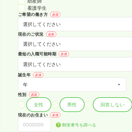
助産師
看護学生
ご希望の働き方
必須
現在のご状況
必須
最短の入職可能時期
必須
誕生年
必須
性別
必須
女性
男性
回答しない
現在のお住まい
必須
郵便番号を調べる