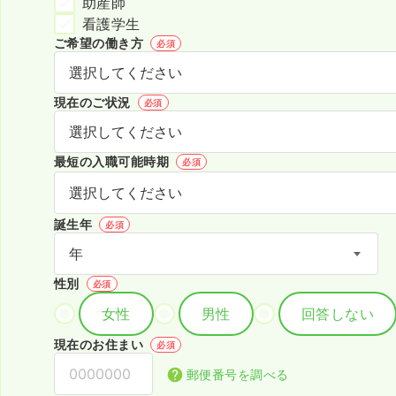
助産師
看護学生
ご希望の働き方
必須
現在のご状況
必須
最短の入職可能時期
必須
誕生年
必須
性別
必須
女性
男性
回答しない
現在のお住まい
必須
郵便番号を調べる