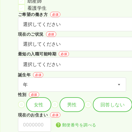
助産師
看護学生
ご希望の働き方
必須
現在のご状況
必須
最短の入職可能時期
必須
誕生年
必須
性別
必須
女性
男性
回答しない
現在のお住まい
必須
郵便番号を調べる