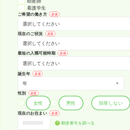
助産師
看護学生
ご希望の働き方
必須
現在のご状況
必須
最短の入職可能時期
必須
誕生年
必須
性別
必須
女性
男性
回答しない
現在のお住まい
必須
郵便番号を調べる