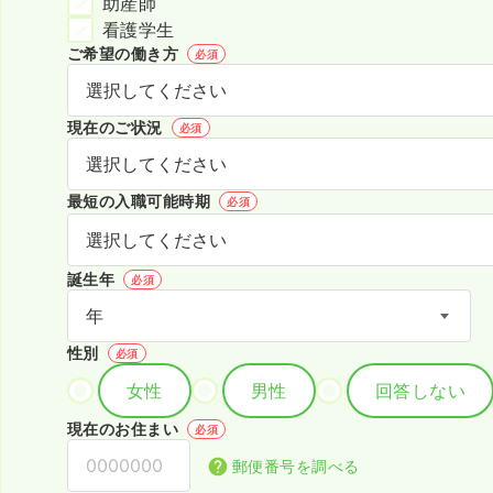
助産師
看護学生
ご希望の働き方
必須
現在のご状況
必須
最短の入職可能時期
必須
誕生年
必須
性別
必須
女性
男性
回答しない
現在のお住まい
必須
郵便番号を調べる