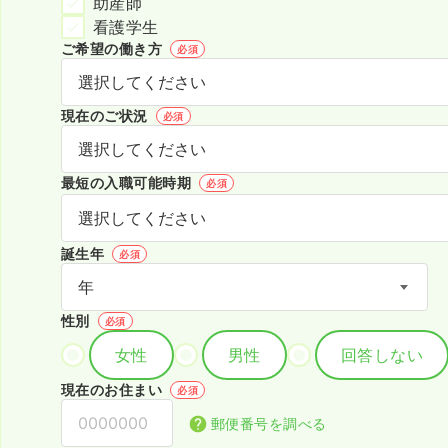
助産師
看護学生
ご希望の働き方
必須
現在のご状況
必須
最短の入職可能時期
必須
誕生年
必須
性別
必須
女性
男性
回答しない
現在のお住まい
必須
郵便番号を調べる