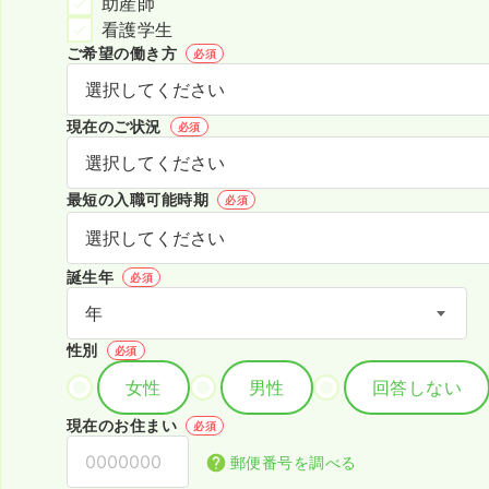
助産師
看護学生
ご希望の働き方
必須
現在のご状況
必須
最短の入職可能時期
必須
誕生年
必須
性別
必須
女性
男性
回答しない
現在のお住まい
必須
郵便番号を調べる