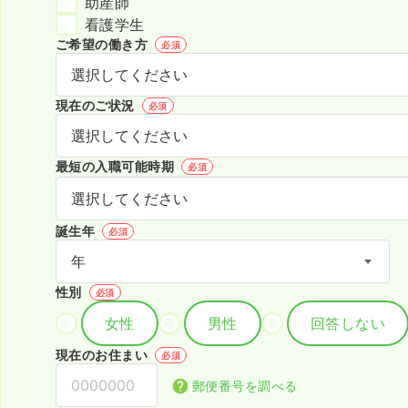
助産師
看護学生
ご希望の働き方
必須
現在のご状況
必須
最短の入職可能時期
必須
誕生年
必須
性別
必須
女性
男性
回答しない
現在のお住まい
必須
郵便番号を調べる