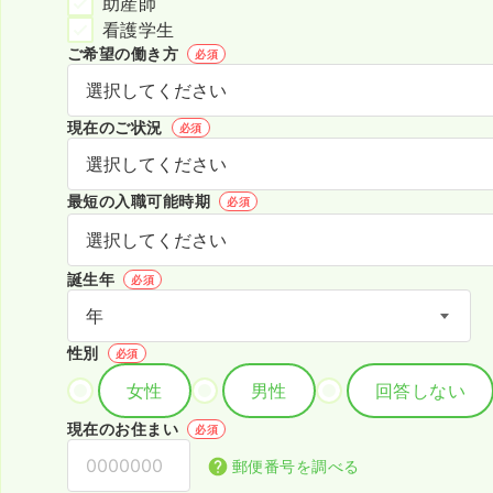
助産師
看護学生
ご希望の働き方
必須
現在のご状況
必須
最短の入職可能時期
必須
誕生年
必須
性別
必須
女性
男性
回答しない
現在のお住まい
必須
郵便番号を調べる