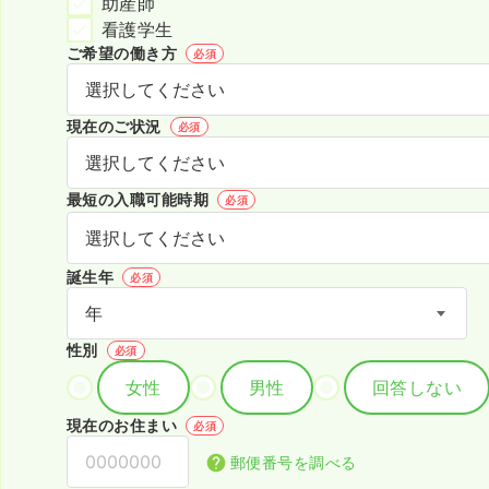
助産師
看護学生
ご希望の働き方
必須
現在のご状況
必須
最短の入職可能時期
必須
誕生年
必須
性別
必須
女性
男性
回答しない
現在のお住まい
必須
郵便番号を調べる