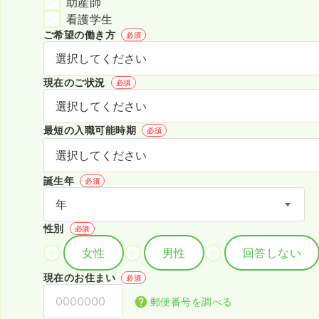
助産師
看護学生
ご希望の働き方
必須
現在のご状況
必須
最短の入職可能時期
必須
誕生年
必須
性別
必須
女性
男性
回答しない
現在のお住まい
必須
郵便番号を調べる