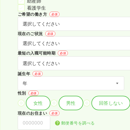
助産師
看護学生
ご希望の働き方
必須
現在のご状況
必須
最短の入職可能時期
必須
誕生年
必須
性別
必須
女性
男性
回答しない
現在のお住まい
必須
郵便番号を調べる