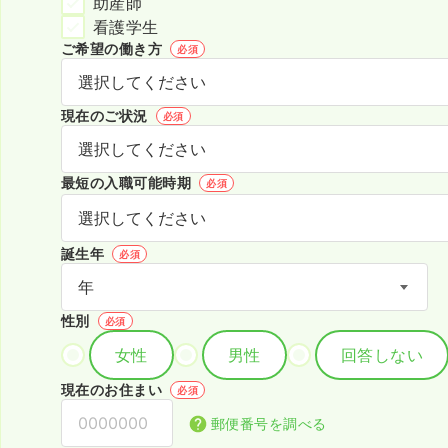
助産師
看護学生
ご希望の働き方
必須
現在のご状況
必須
最短の入職可能時期
必須
誕生年
必須
性別
必須
女性
男性
回答しない
現在のお住まい
必須
郵便番号を調べる