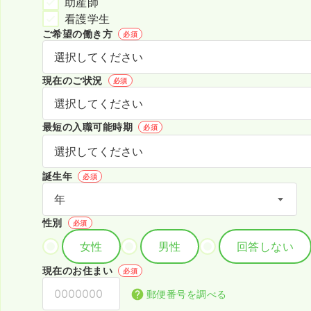
助産師
看護学生
ご希望の働き方
必須
現在のご状況
必須
最短の入職可能時期
必須
誕生年
必須
性別
必須
女性
男性
回答しない
現在のお住まい
必須
郵便番号を調べる