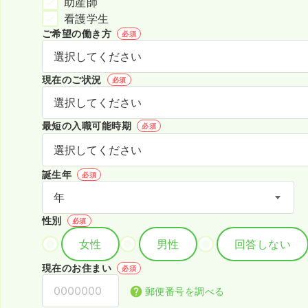
助産師
看護学生
ご希望の働き方
必須
現在のご状況
必須
最短の入職可能時期
必須
誕生年
必須
性別
必須
女性
男性
回答しない
現在のお住まい
必須
郵便番号を調べる